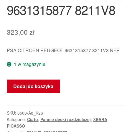
9631315877 8211V8
323,00
zł
PSA CITROEN PEUGEOT 9631315877 8211V8 NFP
1 w magazynie
ilość
Dodaj do koszyka
Ramka
radia
z
wentylatorami
SKU:
6500-A8_K26
Kategorie:
Ciało
,
Panele deski rozdzielczej
,
XSARA
HTG
PICASSO
Citroën