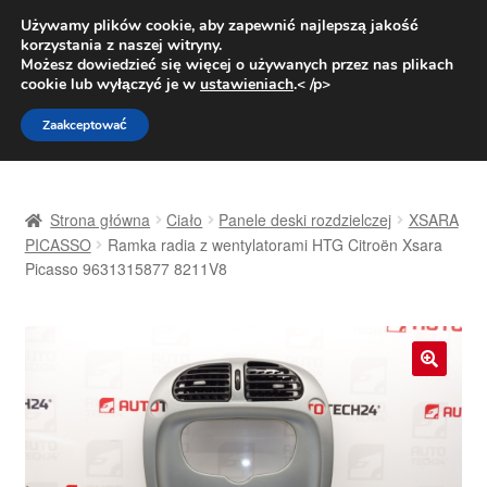
DOSTAWA od 31 zł
Używamy plików cookie, aby zapewnić najlepszą jakość
korzystania z naszej witryny.
Pn.-pt. 9:00-16:00
800 003 167
Możesz dowiedzieć się więcej o używanych przez nas plikach
cookie lub wyłączyć je w
ustawieniach
.< /p>
Przejdź
Przejdź
Menu
Zaakceptować
do
do
nawigacji
treści
Strona główna
Strona główna
Ciało
Panele deski rozdzielczej
XSARA
Dostawa
PICASSO
Ramka radia z wentylatorami HTG Citroën Xsara
Picasso 9631315877 8211V8
Dostawa na cały świat
Kontakt
🔍
Moje konto
O nas