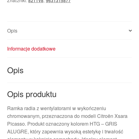
Znaczniki:
8211V8
,
9631315877
Xsara
Picasso
9631315877
8211V8
Opis
Informacje dodatkowe
Opis
Opis produktu
Ramka radia z wentylatorami w wykończeniu
chromowanym, przeznaczona do modeli Citroën Xsara
Picasso. Produkt oznaczony kolorem HTG – GRIS
ALUGRE, który zapewnia wysoką estetykę i trwałość