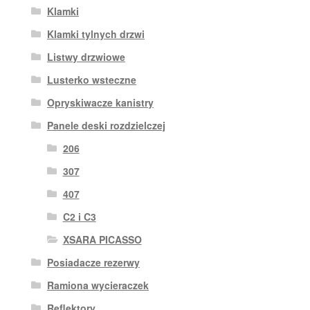
Klamki
Klamki tylnych drzwi
Listwy drzwiowe
Lusterko wsteczne
Opryskiwacze kanistry
Panele deski rozdzielczej
206
307
407
C2 i C3
XSARA PICASSO
Posiadacze rezerwy
Ramiona wycieraczek
Reflektory