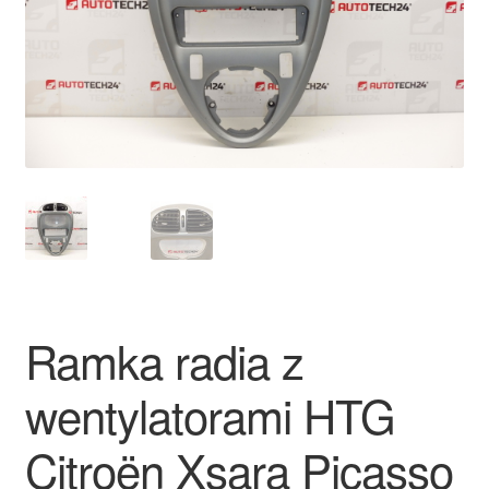
Płatności
Polityka prywatności
Procedura reklamacyjna
Skarga
Wózek
Zamówienia
Ramka radia z
Zasady i warunki
wentylatorami HTG
Citroën Xsara Picasso