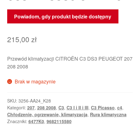
Powiadom, gdy produkt będzie dostępny
215,00
zł
Przewód klimatyzacji CITROËN C3 DS3 PEUGEOT 207
208 2008
Brak w magazynie
SKU:
3256-AA24_K28
Kategorii:
207
,
208 2008
,
C3
,
C3 I i II i III
,
C3 Picasso
,
c4
,
Chłodzenie, ogrzewanie, klimatyzacja
,
Rura klimatyczna
Znaczniki:
6477K0
,
9682115580