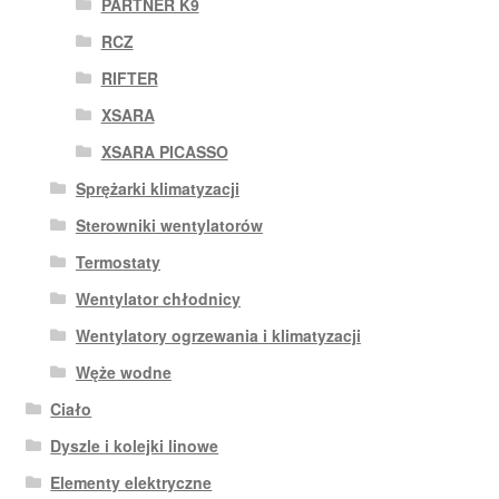
PARTNER K9
RCZ
RIFTER
XSARA
XSARA PICASSO
Sprężarki klimatyzacji
Sterowniki wentylatorów
Termostaty
Wentylator chłodnicy
Wentylatory ogrzewania i klimatyzacji
Węże wodne
Ciało
Dyszle i kolejki linowe
Elementy elektryczne