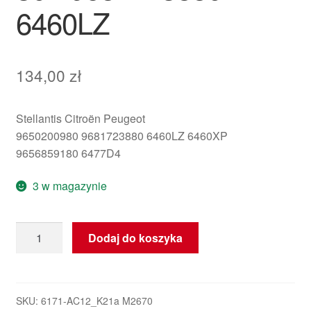
6460LZ
134,00
zł
Stellantis Citroën Peugeot
9650200980 9681723880 6460LZ 6460XP
9656859180 6477D4
3 w magazynie
ilość
Dodaj do koszyka
Rura
klimatyzacji
Citroën
C4
SKU:
6171-AC12_K21a M2670