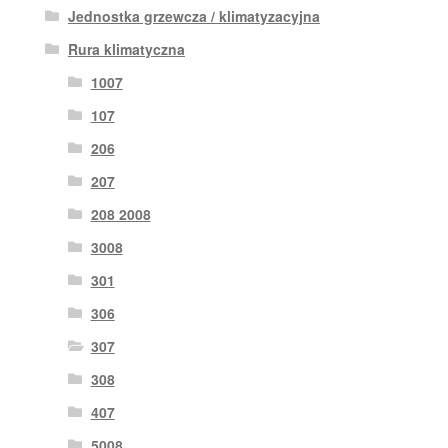
Jednostka grzewcza / klimatyzacyjna
Rura klimatyczna
1007
107
206
207
208 2008
3008
301
306
307
308
407
5008