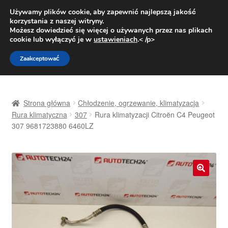
DOSTAWA od 31 zł
Używamy plików cookie, aby zapewnić najlepszą jakość
korzystania z naszej witryny.
Pn.-pt. 9:00-16:00
800 003 167
Możesz dowiedzieć się więcej o używanych przez nas plikach
cookie lub wyłączyć je w
ustawieniach
.< /p>
Przejdź
Przejdź
Menu
Zaakceptować
do
do
nawigacji
treści
Strona główna
Strona główna
Chłodzenie, ogrzewanie, klimatyzacja
Dostawa
Rura klimatyczna
307
Rura klimatyzacji Citroën C4 Peugeot
307 9681723880 6460LZ
Dostawa na cały świat
Kontakt
🔍
Moje konto
O nas