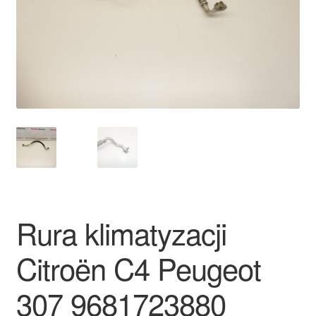
Płatności
Polityka prywatności
Procedura reklamacyjna
Skarga
Wózek
Zamówienia
Rura klimatyzacji
Zasady i warunki
Citroën C4 Peugeot
307 9681723880