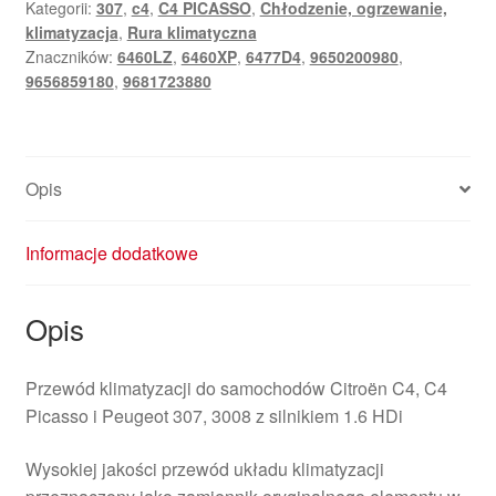
Kategorii:
307
,
c4
,
C4 PICASSO
,
Chłodzenie, ogrzewanie,
Peugeot
klimatyzacja
,
Rura klimatyczna
307
Znaczników:
6460LZ
,
6460XP
,
6477D4
,
9650200980
,
9681723880
9656859180
,
9681723880
6460LZ
Opis
Informacje dodatkowe
Opis
Przewód klimatyzacji do samochodów Citroën C4, C4
Picasso i Peugeot 307, 3008 z silnikiem 1.6 HDi
Wysokiej jakości przewód układu klimatyzacji