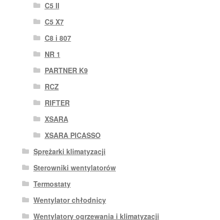
C5 II
C5 X7
C8 i 807
NR 1
PARTNER K9
RCZ
RIFTER
XSARA
XSARA PICASSO
Sprężarki klimatyzacji
Sterowniki wentylatorów
Termostaty
Wentylator chłodnicy
Wentylatory ogrzewania i klimatyzacji