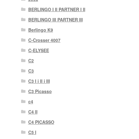
BERLINGO I II PARTNER I II
BERLINGO III PARTNER III
Berlingo K9
C-Crosser 4007
C-ELYSEE
C2
C3
C3 I i II i III
C3 Picasso
c4
C4 II
C4 PICASSO
C5 I