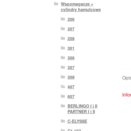
Wspomagacze +
cylindry hamulcowe
206
207
208
301
306
307
308
Opi
407
Inf
607
BERLINGO I i II
PARTNER I i II
C-ELYSSE
C1 107