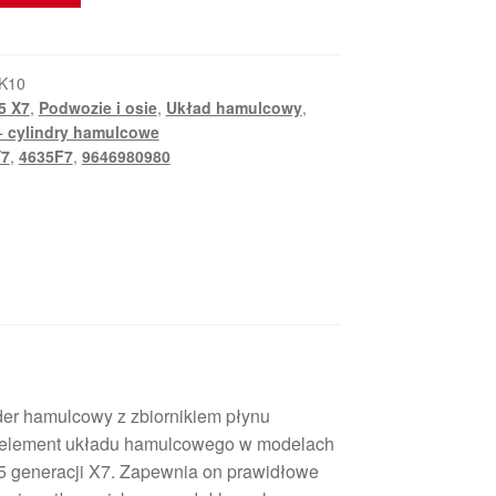
K10
5 X7
,
Podwozie i osie
,
Układ hamulcowy
,
 cylindry hamulcowe
Y7
,
4635F7
,
9646980980
er hamulcowy z zbiornikiem płynu
 element układu hamulcowego w modelach
5 generacji X7. Zapewnia on prawidłowe