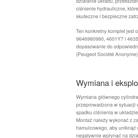
działanie układu, przekszta
ciśnienie hydrauliczne, któr
skuteczne i bezpieczne zat
Ten konkretny komplet jest
9646980980, 4601Y7 i 4635F7
dopasowanie do odpowiedn
(Peugeot Société Anonyme)
Wymiana i eksplo
Wymiana głównego cylindr
przeprowadzona w sytuacji
spadku ciśnienia w układzie
Montaż należy wykonać z z
hamulcowego, aby uniknąć o
negatywnie wpłynąć na dzi