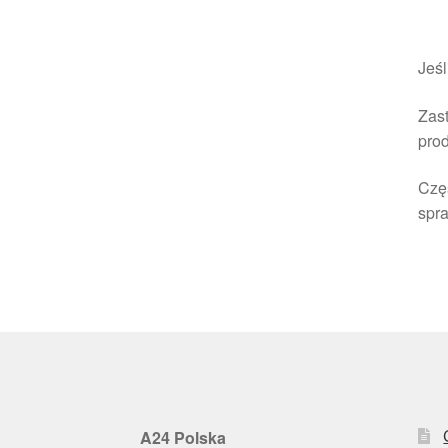
Jeśl
Zast
pro
Czę
spra
A24 Polska