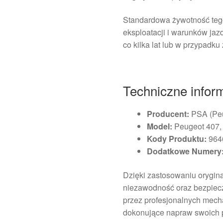
Standardowa żywotność tego
eksploatacji i warunków jaz
co kilka lat lub w przypad
Techniczne infor
Producent:
PSA (Peu
Model:
Peugeot 407,
Kody Produktu:
964
Dodatkowe Numery
Dzięki zastosowaniu orygin
niezawodność oraz bezpiec
przez profesjonalnych mech
dokonujące napraw swoich 