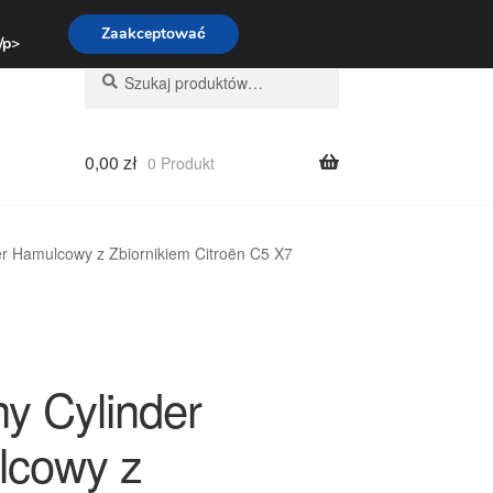
:00-16:00
800 003 167
Zaakceptować
 /p>
Szukaj:
Szukaj
0,00
zł
0 Produkt
r Hamulcowy z Zbiornikiem Citroën C5 X7
y Cylinder
cowy z