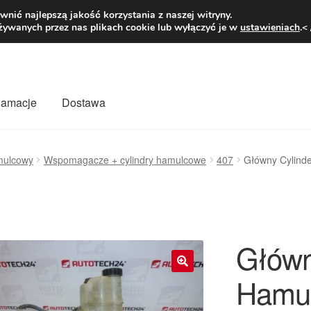
1 zł
Pn.-pt. 9
nić najlepszą jakość korzystania z naszej witryny.
żywanych przez nas plikach cookie lub wyłączyć je w
ustawieniach
.<
klamacje
Dostawa
wiat
Kontakt
Moje konto
O nas
Płatności
Polityka prywatności
mulcowy
Wspomagacze + cylindry hamulcowe
407
Główny Cylinde
mówienia
Zasady i warunki
Główn
Hamul
🔍