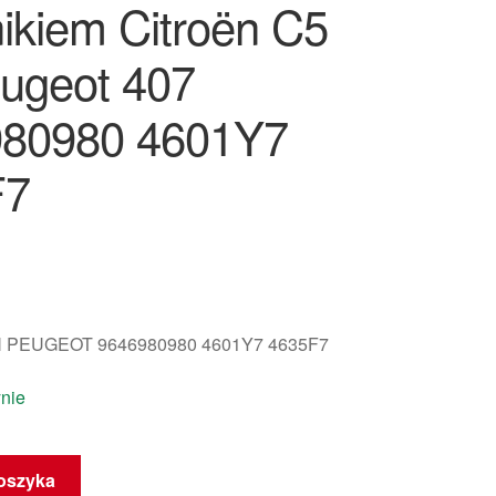
nikiem Citroën C5
ugeot 407
80980 4601Y7
F7
 PEUGEOT 9646980980 4601Y7 4635F7
nie
oszyka