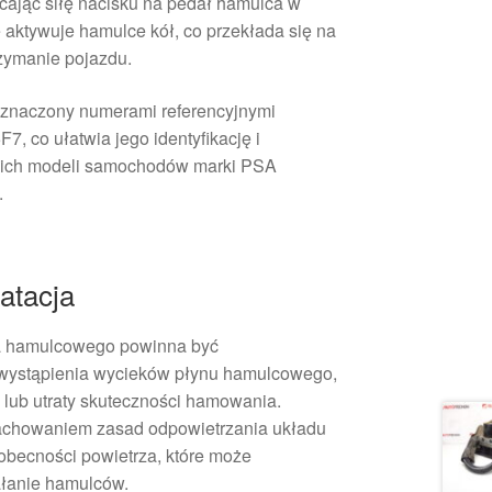
łcając siłę nacisku na pedał hamulca w
e aktywuje hamulce kół, co przekłada się na
rzymanie pojazdu.
 oznaczony numerami referencyjnymi
, co ułatwia jego identyfikację i
ich modeli samochodów marki PSA
.
atacja
a hamulcowego powinna być
 wystąpienia wycieków płynu hamulcowego,
 lub utraty skuteczności hamowania.
achowaniem zasad odpowietrzania układu
becności powietrza, które może
ałanie hamulców.