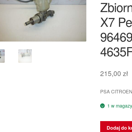
Zbior
X7 Pe
96469
4635
215,00
zł
PSA CITROEN
1 w magazy
ilość
Dodaj do k
Główny