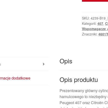
Cylinder
Hamulcowy
z
SKU:
4239-B19_
Kategorii:
407
,
C
Zbiornikiem
Wspomagacze +
Citroën
Znaczniki:
4601
C5
X7
Peugeot
407
Opis
9646980980
s
4601Y7
4635F7
Opis produktu
ormacje dodatkowe
Prezentowany główny cylind
hamulcowego to niezbędny
Peugeot 407 oraz Citroën C