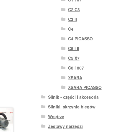
C2 C3
C3 II
C4
C4 PICASSO
C5 I II
C5 X7
C8 i 807
XSARA
XSARA PICASSO
Silnik - części i akcesoria
Silniki, skrzynie biegów
Wnętrze
Zestawy narzędzi