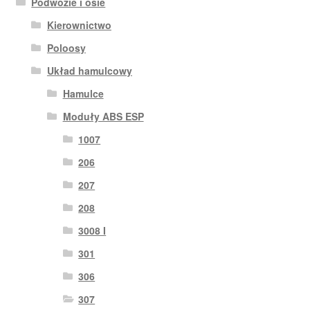
Podwozie i osie
Kierownictwo
Poloosy
Układ hamulcowy
Hamulce
Moduły ABS ESP
1007
206
207
208
3008 I
301
306
307