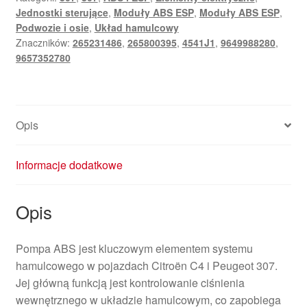
Jednostki sterujące
,
Moduły ABS ESP
,
Moduły ABS ESP
,
Podwozie i osie
,
Układ hamulcowy
Znaczników:
265231486
,
265800395
,
4541J1
,
9649988280
,
9657352780
Opis
Informacje dodatkowe
Opis
Pompa ABS jest kluczowym elementem systemu
hamulcowego w pojazdach Citroën C4 i Peugeot 307.
Jej główną funkcją jest kontrolowanie ciśnienia
wewnętrznego w układzie hamulcowym, co zapobiega