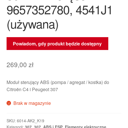
9657352780, 4541J1
(używana)
Powiadom, gdy produkt będzie dostępny
269,00
zł
Moduł sterujący ABS (pompa / agregat / kostka) do
Citroën C4 i Peugeot 307
Brak w magazynie
SKU:
6014-AK2_K19
Kategorii:
307
,
307
,
ABS i ESP
,
Elementy elektryczne
,