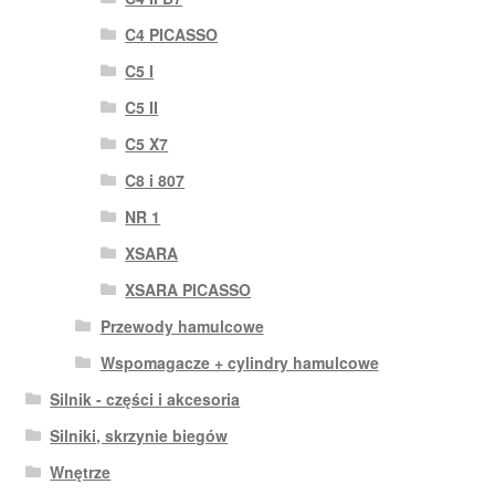
C4 PICASSO
C5 I
C5 II
C5 X7
C8 i 807
NR 1
XSARA
XSARA PICASSO
Przewody hamulcowe
Wspomagacze + cylindry hamulcowe
Silnik - części i akcesoria
Silniki, skrzynie biegów
Wnętrze