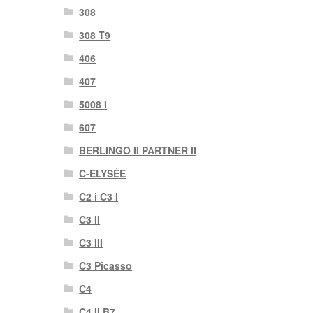
308
308 T9
406
407
5008 I
607
BERLINGO II PARTNER II
C-ELYSÉE
C2 i C3 I
C3 II
C3 III
C3 Picasso
C4
C4 II B7