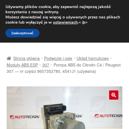
DOSTAWA od 31 zł
Używamy plików cookie, aby zapewnić najlepszą jakość
korzystania z naszej witryny.
Pn.-pt. 9:00-16:00
800 003 167
Możesz dowiedzieć się więcej o używanych przez nas plikach
cookie lub wyłączyć je w
ustawieniach
.< /p>
Przejdź
Przejdź
Menu
Zaakceptować
do
do
nawigacji
treści
Strona główna
Strona główna
Podwozie i osie
Układ hamulcowy
Dostawa
Moduły ABS ESP
307
Pompa ABS do Citroën C4 / Peugeot
307 — nr części 9657352780, 4541J1 (używana)
Dostawa na cały świat
Kontakt
🔍
Moje konto
O nas