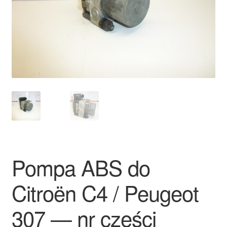
Płatności
Polityka prywatności
Procedura reklamacyjna
Skarga
Wózek
Zamówienia
Pompa ABS do
Zasady i warunki
Citroën C4 / Peugeot
307 — nr części