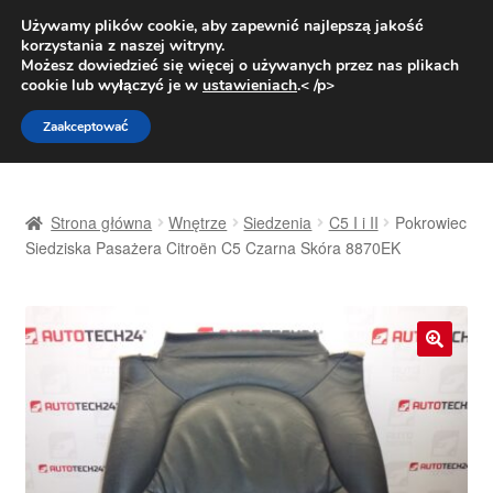
DOSTAWA od 31 zł
Używamy plików cookie, aby zapewnić najlepszą jakość
korzystania z naszej witryny.
Pn.-pt. 9:00-16:00
800 003 167
Możesz dowiedzieć się więcej o używanych przez nas plikach
cookie lub wyłączyć je w
ustawieniach
.< /p>
Przejdź
Przejdź
Menu
Zaakceptować
do
do
nawigacji
treści
Strona główna
Strona główna
Wnętrze
Siedzenia
C5 I i II
Pokrowiec
Dostawa
Siedziska Pasażera Citroën C5 Czarna Skóra 8870EK
Dostawa na cały świat
Kontakt
🔍
Moje konto
O nas