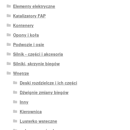
Elementy elektryczne
Katalizatory FAP
Kontenery
Opony i koła
Podwozie i osie
Silnik - części i akcesoria
Silniki, skrzynie biegów
Wnętrze
Deski rozdzielcze i ich części
Dźwignie zmiany biegów
Inny
Kierownica
Lusterko wsteczne