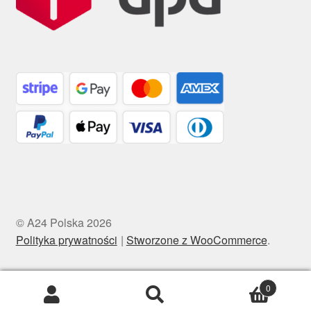
© A24 Polska 2026
Polityka prywatności
Stworzone z WooCommerce
.
0
Szukaj:
Szukaj