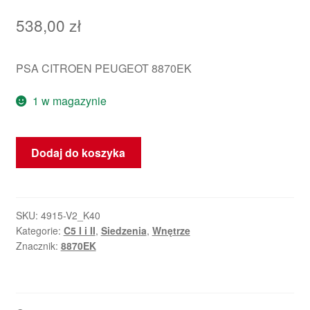
538,00
zł
PSA CITROEN PEUGEOT 8870EK
1 w magazynie
ilość
Dodaj do koszyka
Pokrowiec
Siedziska
Pasażera
Citroën
SKU:
4915-V2_K40
Kategorie:
C5 I i II
,
Siedzenia
,
Wnętrze
C5
Znacznik:
8870EK
Czarna
Skóra
8870EK