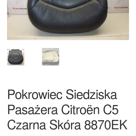
Płatności
Polityka prywatności
Procedura reklamacyjna
Skarga
Wózek
Pokrowiec Siedziska
Zamówienia
Pasażera Citroën C5
Zasady i warunki
Czarna Skóra 8870EK