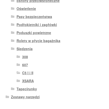
osłony przeciwsłoneczne
Oświetlenie
Pasy bezpieczeństwa
Podłokietniki i zagłówki
Poduszki powietrzne
Rolety w płycie bagażnika
Siedzenia
308
607
C5 I i II
XSARA
Tapecírunky
Zestawy narzędzi