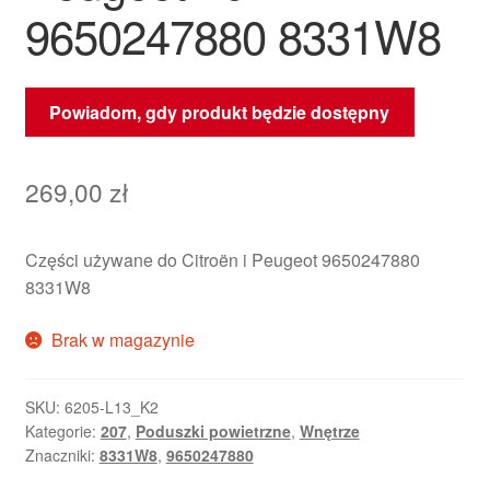
9650247880 8331W8
Powiadom, gdy produkt będzie dostępny
269,00
zł
Części używane do Citroën i Peugeot 9650247880
8331W8
Brak w magazynie
SKU:
6205-L13_K2
Kategorie:
207
,
Poduszki powietrzne
,
Wnętrze
Znaczniki:
8331W8
,
9650247880