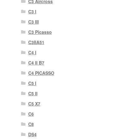
C3 Aircross
C3 I
C3 III
C3 Picasso
C3IIA51
C4 I
C4 II B7
C4 PICASSO
C5 I
C5 II
C5 X7
C6
C8
DS4