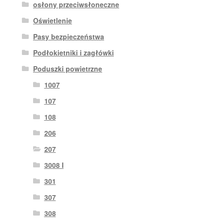
osłony przeciwsłoneczne
Oświetlenie
Pasy bezpieczeństwa
Podłokietniki i zagłówki
Poduszki powietrzne
1007
107
108
206
207
3008 I
301
307
308