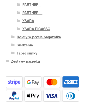
PARTNER II
PARTNER III
XSARA
XSARA PICASSO
Rolety w płycie bagażnika
Siedzenia
Tapecírunky
Zestawy narzędzi