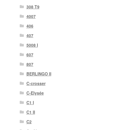
308 T9
4007
406
407
5008 I
607
807
BERLINGO II
C-crosser
C-Elysée
C1 I
C1 II
C2