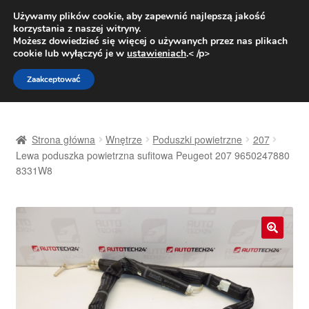
DOSTAWA od 31 zł
Używamy plików cookie, aby zapewnić najlepszą jakość
korzystania z naszej witryny.
Pn.-pt. 9:00-16:00
800 003 167
Możesz dowiedzieć się więcej o używanych przez nas plikach
cookie lub wyłączyć je w
ustawieniach
.< /p>
Przejdź
Przejdź
Menu
Zaakceptować
do
do
nawigacji
treści
Strona główna
Strona główna
Wnętrze
Poduszki powietrzne
207
Dostawa
Lewa poduszka powietrzna sufitowa Peugeot 207 9650247880
8331W8
Dostawa na cały świat
Kontakt
🔍
Moje konto
O nas