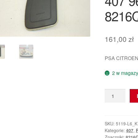
407 
8216
161,00
zł
PSA CITROEN
2 w magazy
ilość
Lewy
Airbag
Siedzeniowy
Peugeot
SKU:
5119-L6_K
Kategorie:
407
,
407
Znaczniki:
8216