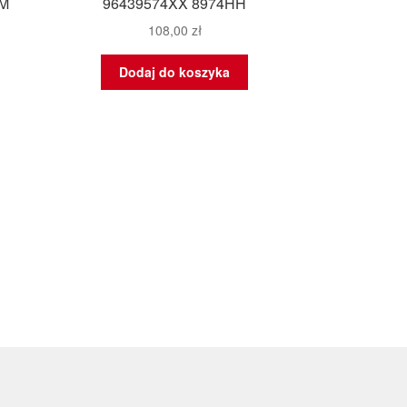
ZM
96439574XX 8974HH
108,00
zł
Dodaj do koszyka