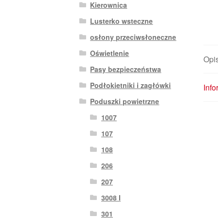
Kierownica
Lusterko wsteczne
osłony przeciwsłoneczne
Oświetlenie
Opi
Pasy bezpieczeństwa
Podłokietniki i zagłówki
Inf
Poduszki powietrzne
1007
107
108
206
207
3008 I
301