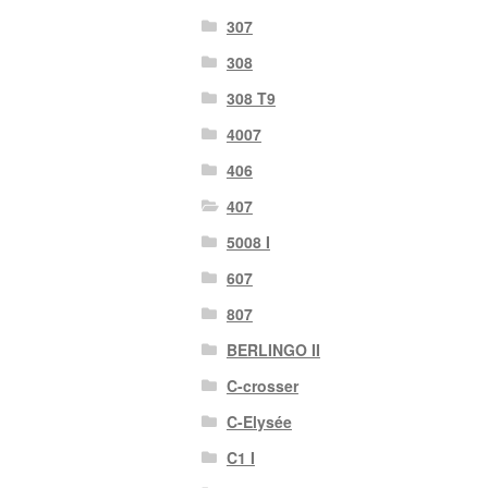
307
308
308 T9
4007
406
407
5008 I
607
807
BERLINGO II
C-crosser
C-Elysée
C1 I