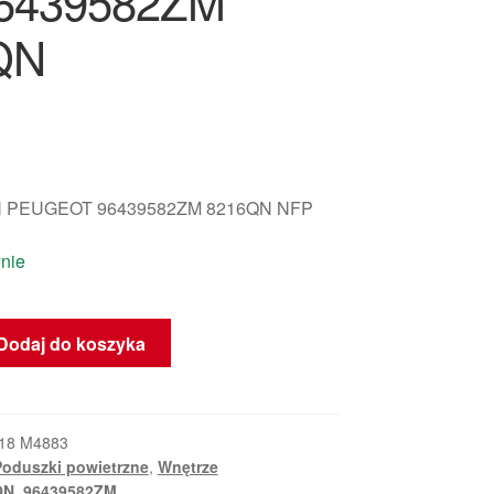
96439582ZM
QN
 PEUGEOT 96439582ZM 8216QN NFP
nie
Dodaj do koszyka
18 M4883
Poduszki powietrzne
,
Wnętrze
QN
,
96439582ZM