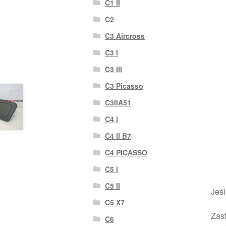
C1 II
C2
C3 Aircross
C3 I
C3 III
C3 Picasso
C3IIA51
C4 I
C4 II B7
C4 PICASSO
C5 I
C5 II
Jeśl
C5 X7
Zast
C6