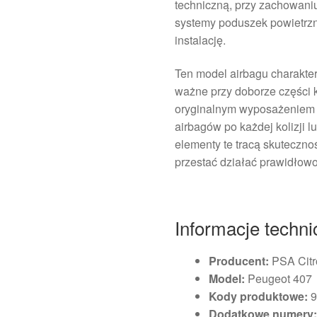
techniczną, przy zachowani
systemy poduszek powietrz
instalację.
Ten model airbagu charakter
ważne przy doborze części k
oryginalnym wyposażeniem p
airbagów po każdej kolizji lu
elementy te tracą skuteczno
przestać działać prawidłowo
Informacje techn
Producent:
PSA Citr
Model:
Peugeot 407
Kody produktowe:
9
Dodatkowe numery