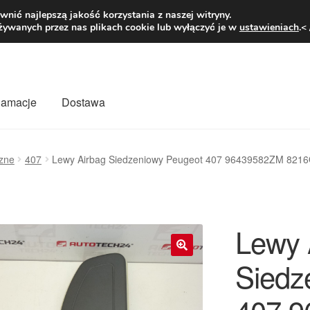
1 zł
Pn.-pt. 9
nić najlepszą jakość korzystania z naszej witryny.
żywanych przez nas plikach cookie lub wyłączyć je w
ustawieniach
.<
klamacje
Dostawa
wiat
Kontakt
Moje konto
O nas
Płatności
Polityka prywatności
rzne
407
Lewy Airbag Siedzeniowy Peugeot 407 96439582ZM 821
mówienia
Zasady i warunki
Lewy 
Siedz
🔍