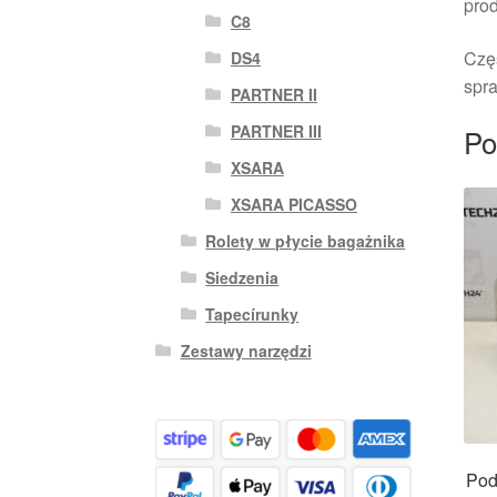
pro
C8
Czę
DS4
spra
PARTNER II
PARTNER III
Po
XSARA
XSARA PICASSO
Rolety w płycie bagażnika
Siedzenia
Tapecírunky
Zestawy narzędzi
Pod