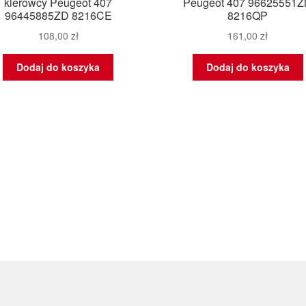
kierowcy Peugeot 407
Peugeot 407 96625551
96445885ZD 8216CE
8216QP
108,00
zł
161,00
zł
Dodaj do koszyka
Dodaj do koszyka