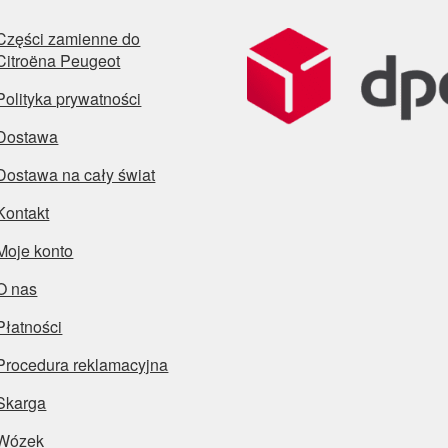
Części zamienne do
Citroëna Peugeot
Polityka prywatności
Dostawa
Dostawa na cały świat
Kontakt
Moje konto
O nas
Płatności
Procedura reklamacyjna
Skarga
Wózek