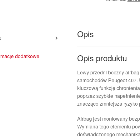
96439582ZM
8216QN
Opis
s
Opis produktu
ormacje dodatkowe
Lewy przedni boczny airbag
samochodów Peugeot 407. Um
kluczową funkcję chronienia
poprzez szybkie napełnienie
znacząco zmniejsza ryzyko
Airbag jest montowany bezpo
Wymiana tego elementu po
doświadczonego mechanika 