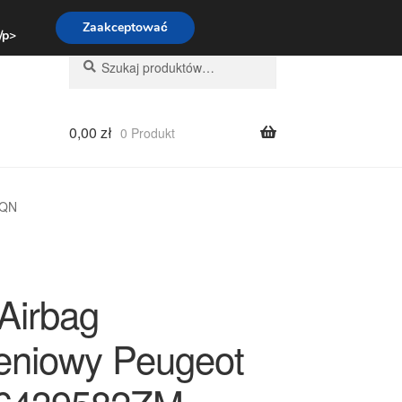
:00-16:00
800 003 167
Zaakceptować
 /p>
Szukaj:
Szukaj
0,00
zł
0 Produkt
6QN
Airbag
eniowy Peugeot