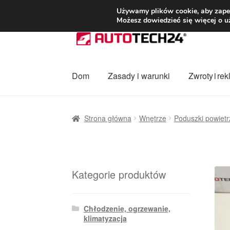
DOSTAWA od 3
Używamy plików cookie, aby zapew
Możesz dowiedzieć się więcej o u
Przejdź
Przejdź
do
do
nawigacji
treści
Dom
Zasady i warunki
Zwroty i re
Strona główna
Dostawa
Dostawa na cały ś
Strona główna
Wnętrze
Poduszki powiet
Procedura reklamacyjna
Skarga
Wózek
Za
Kategorie produktów
Chłodzenie, ogrzewanie,
klimatyzacja