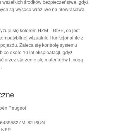
u wszelkich środków bezpieczeństwa, gdyż
nych są wysoce wrażliwe na niewłaściwą
yzuje się kolorem HZM – BISE, co jest
ompatybilnej wizualnie i funkcjonalnie z
ojazdu. Zaleca się kontrolę systemu
b co około 10 lat eksploatacji, gdyż
ść przez starzenie się materiałów i mogą
.
iczne
oën Peugeot
6439582ZM, 8216QN
:
NFP