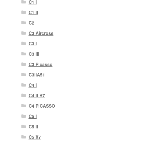
C1 I
C1 II
C2
C3 Aircross
C3 I
C3 III
C3 Picasso
C3IIA51
C4 I
C4 II B7
C4 PICASSO
C5 I
C5 II
C5 X7