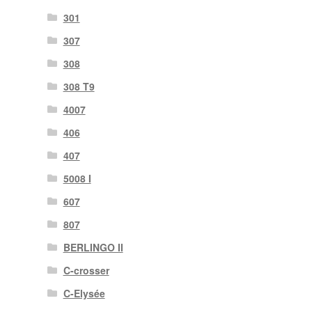
301
307
308
308 T9
4007
406
407
5008 I
607
807
BERLINGO II
C-crosser
C-Elysée