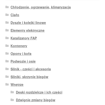
Chłodzenie, ogrzewanie, klimatyzacja
Ciało
Dyszle i kolejki linowe
Elementy elektryczne
Katalizatory FAP
Kontenery
Opony i koła
Podwozie i osie
Silnik - części i akcesoria
Silniki, skrzynie biegów
Wnętrze
Deski rozdzielcze i ich części
Dźwignie zmiany biegów