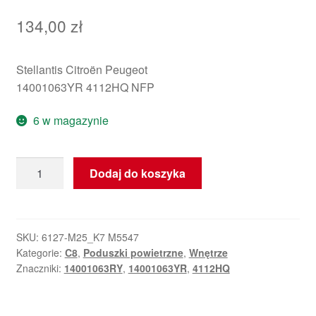
134,00
zł
Stellantis Citroën Peugeot
14001063YR 4112HQ NFP
6 w magazynie
ilość
Dodaj do koszyka
Airbag
kierowcy
Citroën
C8
SKU:
6127-M25_K7 M5547
Kategorie:
C8
,
Poduszki powietrzne
,
Wnętrze
14001063YR
Znaczniki:
14001063RY
,
14001063YR
,
4112HQ
4112HQ