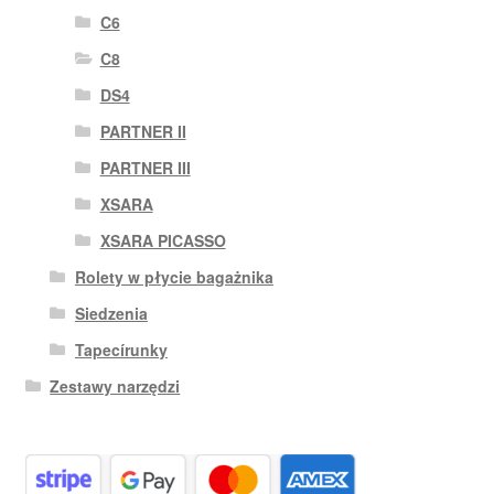
C6
C8
DS4
PARTNER II
PARTNER III
XSARA
XSARA PICASSO
Rolety w płycie bagażnika
Siedzenia
Tapecírunky
Zestawy narzędzi