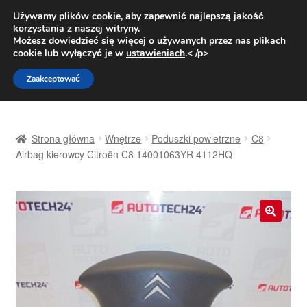
DOSTAWA od 31 zł
Używamy plików cookie, aby zapewnić najlepszą jakość
korzystania z naszej witryny.
Pn.-pt. 9:00-16:00
800 003 167
Możesz dowiedzieć się więcej o używanych przez nas plikach
cookie lub wyłączyć je w
ustawieniach
.< /p>
Przejdź
Przejdź
Menu
Zaakceptować
do
do
nawigacji
treści
Strona główna
Strona główna
Wnętrze
Poduszki powietrzne
C8
Dostawa
Airbag kierowcy Citroën C8 14001063YR 4112HQ
Dostawa na cały świat
Kontakt
🔍
Moje konto
O nas