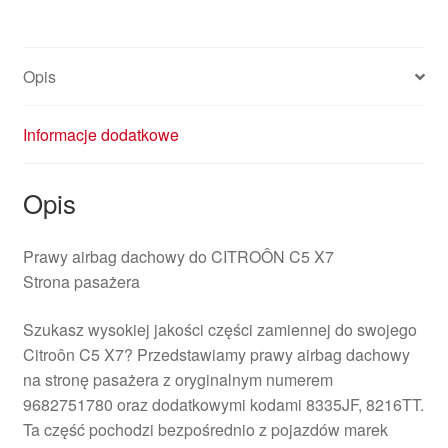
X7
9682751780
8335JF
Opis
Informacje dodatkowe
Opis
Prawy airbag dachowy do CITROÔN C5 X7
Strona pasażera
Szukasz wysokiej jakości części zamiennej do swojego
Citroôn C5 X7? Przedstawiamy prawy airbag dachowy
na stronę pasażera z oryginalnym numerem
9682751780 oraz dodatkowymi kodami 8335JF, 8216TT.
Ta część pochodzi bezpośrednio z pojazdów marek