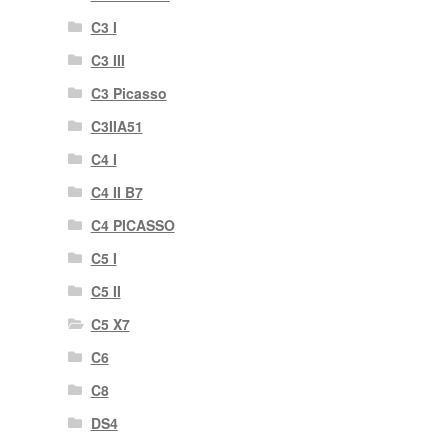
C3 I
C3 III
C3 Picasso
C3IIA51
C4 I
C4 II B7
C4 PICASSO
C5 I
C5 II
C5 X7
C6
C8
DS4