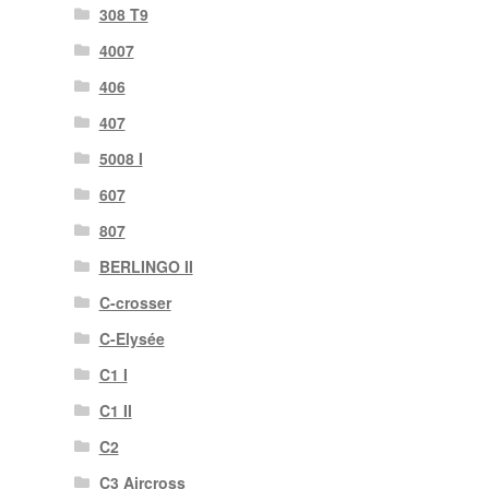
308 T9
4007
406
407
5008 I
607
807
BERLINGO II
C-crosser
C-Elysée
C1 I
C1 II
C2
C3 Aircross