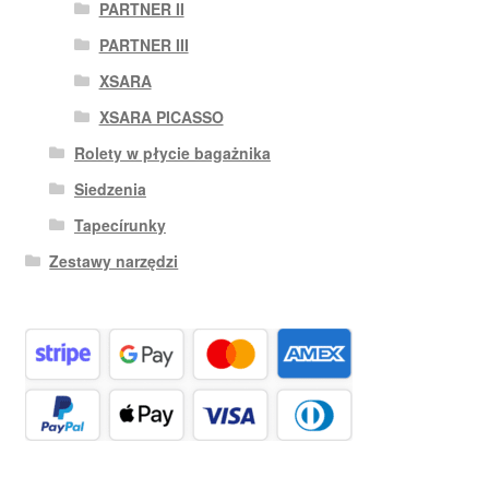
PARTNER II
PARTNER III
XSARA
XSARA PICASSO
Rolety w płycie bagażnika
Siedzenia
Tapecírunky
Zestawy narzędzi