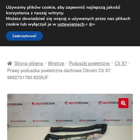
DOSTAWA od 31 zł
Używamy plików cookie, aby zapewnić najlepszą jakość
korzystania z naszej witryny.
Pn.-pt. 9:00-16:00
800 003 167
Możesz dowiedzieć się więcej o używanych przez nas plikach
cookie lub wyłączyć je w
ustawieniach
.< /p>
Przejdź
Przejdź
Menu
Zaakceptować
do
do
nawigacji
treści
Strona główna
Strona główna
Wnętrze
Poduszki powietrzne
C5 X7
Dostawa
Prawy poduszka powietrzna dachowa Citroën C5 X7
9682751780 8335JF
Dostawa na cały świat
Kontakt
🔍
Moje konto
O nas