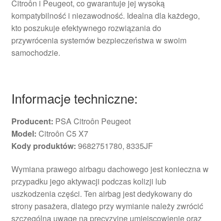
Citroôn i Peugeot, co gwarantuje jej wysoką
kompatybilność i niezawodność. Idealna dla każdego,
kto poszukuje efektywnego rozwiązania do
przywrócenia systemów bezpieczeństwa w swoim
samochodzie.
Informacje techniczne:
Producent:
PSA Citroôn Peugeot
Model:
Citroôn C5 X7
Kody produktów:
9682751780, 8335JF
Wymiana prawego airbagu dachowego jest konieczna w
przypadku jego aktywacji podczas kolizji lub
uszkodzenia części. Ten airbag jest dedykowany do
strony pasażera, dlatego przy wymianie należy zwrócić
szczególną uwagę na precyzyjne umiejscowienie oraz