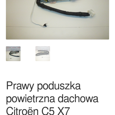
Płatności
Polityka prywatności
Procedura reklamacyjna
Skarga
Wózek
Zamówienia
Prawy poduszka
Zasady i warunki
powietrzna dachowa
Citroën C5 X7