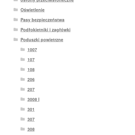
Oświetlenie
Pasy bezpieczeństwa
Podłokietniki i zagłówki
Poduszki powietrzne
1007
107
108
206
207
3008 I
301
307
308