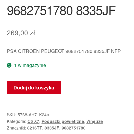
9682751780 8335JF
269,00
zł
PSA CITROËN PEUGEOT 9682751780 8335JF NFP
1 w magazynie
ilość
Dodaj do koszyka
Prawy
poduszka
powietrzna
dachowa
SKU:
5768-AH7_K24a
Kategorie:
C5 X7
,
Poduszki powietrzne
,
Wnętrze
Citroën
Znaczniki:
8216TT
,
8335JF
,
9682751780
C5