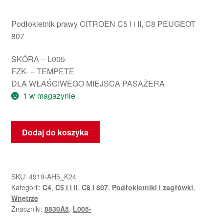
Podłokietnik prawy CITROEN C5 I i II, C8 PEUGEOT
807
SKÓRA – L005-
FZK- – TEMPETE
DLA WŁAŚCIWEGO MIEJSCA PASAŻERA
1 w magazynie
ilość
Dodaj do koszyka
Prawy
podłokietnik
Citroën
C5
SKU:
4919-AH5_K24
Kategorii:
C4
,
C5 I i II
,
C8 i 807
,
Podłokietniki i zagłówki
,
8830A5
Wnętrze
Znaczniki:
8830A5
,
L005-