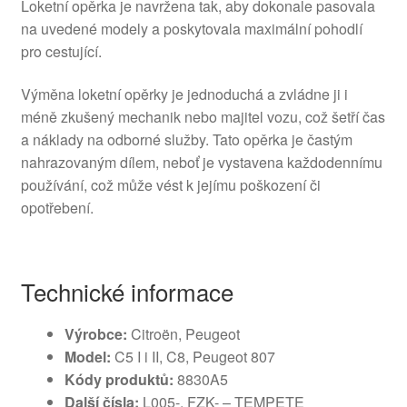
Loketní opěrka je navržena tak, aby dokonale pasovala
na uvedené modely a poskytovala maximální pohodlí
pro cestující.
Výměna loketní opěrky je jednoduchá a zvládne ji i
méně zkušený mechanik nebo majitel vozu, což šetří čas
a náklady na odborné služby. Tato opěrka je častým
nahrazovaným dílem, neboť je vystavena každodennímu
používání, což může vést k jejímu poškození či
opotřebení.
Technické informace
Výrobce:
Citroën, Peugeot
Model:
C5 I i II, C8, Peugeot 807
Kódy produktů:
8830A5
Další čísla:
L005-, FZK- – TEMPETE