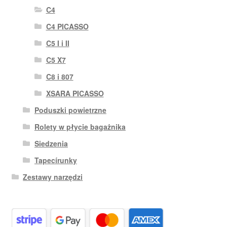
C4
C4 PICASSO
C5 I i II
C5 X7
C8 i 807
XSARA PICASSO
Poduszki powietrzne
Rolety w płycie bagażnika
Siedzenia
Tapecírunky
Zestawy narzędzi