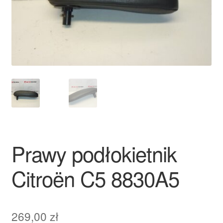
Płatności
Polityka prywatności
Procedura reklamacyjna
Skarga
Wózek
Prawy podłokietnik
Zamówienia
Citroën C5 8830A5
Zasady i warunki
269,00
zł