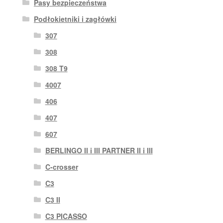
Pasy bezpieczeństwa
Podłokietniki i zagłówki
307
308
308 T9
4007
406
407
607
BERLINGO II i III PARTNER II i III
C-crosser
C3
C3 II
C3 PICASSO