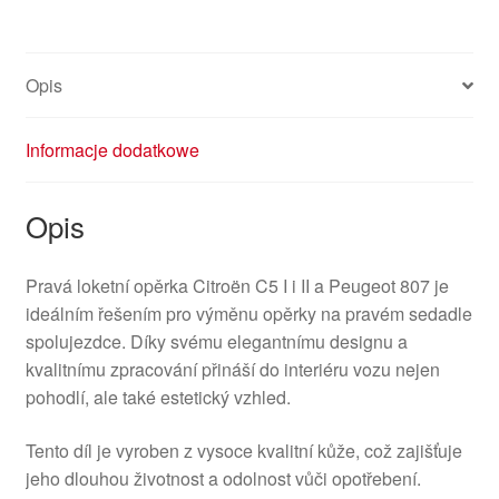
Opis
Informacje dodatkowe
Opis
Pravá loketní opěrka Citroën C5 I i II a Peugeot 807 je
ideálním řešením pro výměnu opěrky na pravém sedadle
spolujezdce. Díky svému elegantnímu designu a
kvalitnímu zpracování přináší do interiéru vozu nejen
pohodlí, ale také estetický vzhled.
Tento díl je vyroben z vysoce kvalitní kůže, což zajišťuje
jeho dlouhou životnost a odolnost vůči opotřebení.