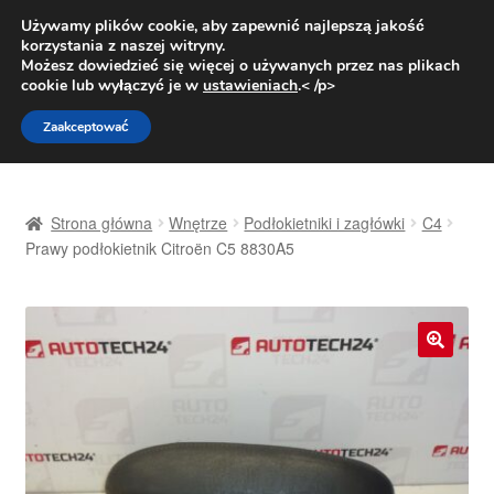
DOSTAWA od 31 zł
Używamy plików cookie, aby zapewnić najlepszą jakość
korzystania z naszej witryny.
Pn.-pt. 9:00-16:00
800 003 167
Możesz dowiedzieć się więcej o używanych przez nas plikach
cookie lub wyłączyć je w
ustawieniach
.< /p>
Przejdź
Przejdź
Menu
Zaakceptować
do
do
nawigacji
treści
Strona główna
Strona główna
Wnętrze
Podłokietniki i zagłówki
C4
Dostawa
Prawy podłokietnik Citroën C5 8830A5
Dostawa na cały świat
Kontakt
🔍
Moje konto
O nas