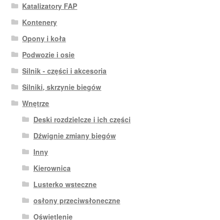
Katalizatory FAP
Kontenery
Opony i koła
Podwozie i osie
Silnik - części i akcesoria
Silniki, skrzynie biegów
Wnętrze
Deski rozdzielcze i ich części
Dźwignie zmiany biegów
Inny
Kierownica
Lusterko wsteczne
osłony przeciwsłoneczne
Oświetlenie