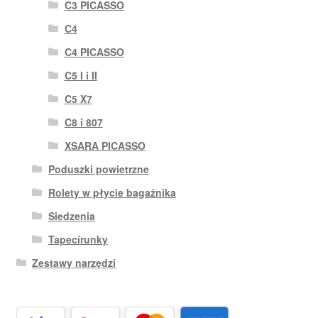
C3 PICASSO
C4
C4 PICASSO
C5 I i II
C5 X7
C8 i 807
XSARA PICASSO
Poduszki powietrzne
Rolety w płycie bagażnika
Siedzenia
Tapecírunky
Zestawy narzędzi