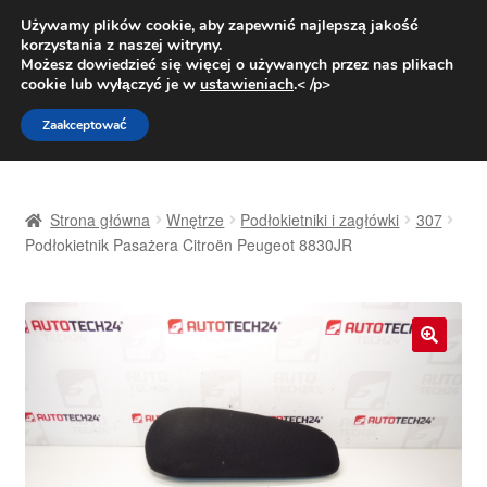
DOSTAWA od 31 zł
Używamy plików cookie, aby zapewnić najlepszą jakość
korzystania z naszej witryny.
Pn.-pt. 9:00-16:00
800 003 167
Możesz dowiedzieć się więcej o używanych przez nas plikach
cookie lub wyłączyć je w
ustawieniach
.< /p>
Przejdź
Przejdź
Menu
Zaakceptować
do
do
nawigacji
treści
Strona główna
Strona główna
Wnętrze
Podłokietniki i zagłówki
307
Dostawa
Podłokietnik Pasażera Citroën Peugeot 8830JR
Dostawa na cały świat
Kontakt
🔍
Moje konto
O nas