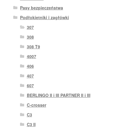
Pasy bezpieczeństwa
Podłokietniki i zagłówki
307
308
308 T9
4007
406
407
607
BERLINGO II i III PARTNER II i III
C-crosser
C3
C3 II