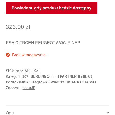
Powiadom, gdy produkt będzie dostępny
323,00
zł
PSA CITROEN PEUGEOT 8830JR NFP
Brak w magazynie
SKU:
7875-AH6_K21
Kategorii:
307
,
BERLINGO II i III PARTNER II i III
,
C3
,
Podłokietniki i zagłówki
,
Wnętrze
,
XSARA PICASSO
Znacznik:
8830JR
Opis