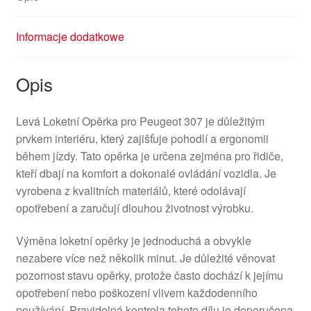
Informacje dodatkowe
Opis
Levá Loketní Opěrka pro Peugeot 307 je důležitým
prvkem interiéru, který zajišťuje pohodlí a ergonomii
během jízdy. Tato opěrka je určena zejména pro řidiče,
kteří dbají na komfort a dokonalé ovládání vozidla. Je
vyrobena z kvalitních materiálů, které odolávají
opotřebení a zaručují dlouhou životnost výrobku.
Výměna loketní opěrky je jednoduchá a obvykle
nezabere více než několik minut. Je důležité věnovat
pozornost stavu opěrky, protože často dochází k jejímu
opotřebení nebo poškození vlivem každodenního
používání. Pravidelná kontrola tohoto dílu je doporučena