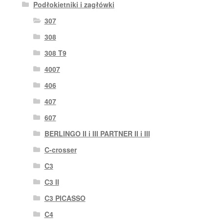
Podłokietniki i zagłówki
307
308
308 T9
4007
406
407
607
BERLINGO II i III PARTNER II i III
C-crosser
C3
C3 II
C3 PICASSO
C4