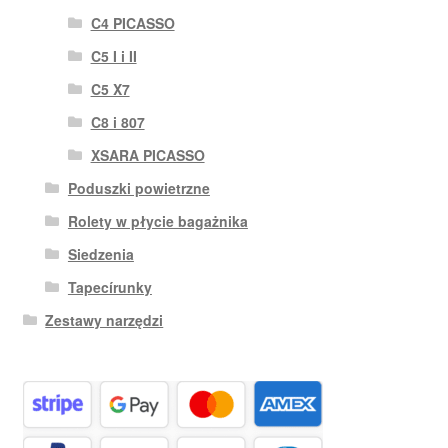
C4 PICASSO
C5 I i II
C5 X7
C8 i 807
XSARA PICASSO
Poduszki powietrzne
Rolety w płycie bagażnika
Siedzenia
Tapecírunky
Zestawy narzędzi