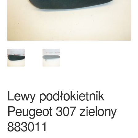
Płatności
Polityka prywatności
Procedura reklamacyjna
Skarga
Wózek
Lewy podłokietnik
Zamówienia
Peugeot 307 zielony
Zasady i warunki
883011