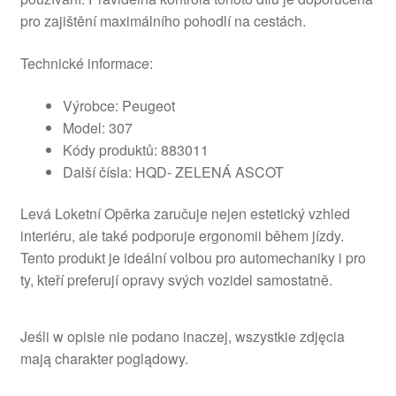
pro zajištění maximálního pohodlí na cestách.
Technické informace:
Výrobce: Peugeot
Model: 307
Kódy produktů: 883011
Další čísla: HQD- ZELENÁ ASCOT
Levá Loketní Opěrka zaručuje nejen estetický vzhled
interiéru, ale také podporuje ergonomii během jízdy.
Tento produkt je ideální volbou pro automechaniky i pro
ty, kteří preferují opravy svých vozidel samostatně.
Jeśli w opisie nie podano inaczej, wszystkie zdjęcia
mają charakter poglądowy.