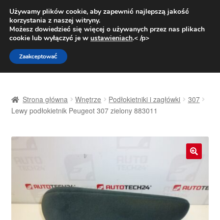
DOSTAWA od 31 zł
Używamy plików cookie, aby zapewnić najlepszą jakość
korzystania z naszej witryny.
Pn.-pt. 9:00-16:00
800 003 167
Możesz dowiedzieć się więcej o używanych przez nas plikach
cookie lub wyłączyć je w
ustawieniach
.< /p>
Przejdź
Przejdź
Menu
Zaakceptować
do
do
nawigacji
treści
Strona główna
Strona główna
Wnętrze
Podłokietniki i zagłówki
307
Dostawa
Lewy podłokietnik Peugeot 307 zielony 883011
Dostawa na cały świat
Kontakt
🔍
Moje konto
O nas