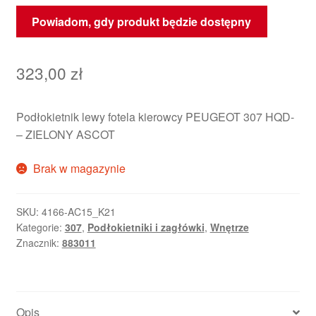
Powiadom, gdy produkt będzie dostępny
323,00
zł
Podłokietnik lewy fotela kierowcy PEUGEOT 307 HQD-
– ZIELONY ASCOT
Brak w magazynie
SKU:
4166-AC15_K21
Kategorie:
307
,
Podłokietniki i zagłówki
,
Wnętrze
Znacznik:
883011
Opis