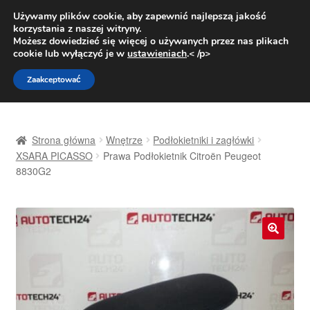
DOSTAWA od 31 zł
Używamy plików cookie, aby zapewnić najlepszą jakość
korzystania z naszej witryny.
Pn.-pt. 9:00-16:00
800 003 167
Możesz dowiedzieć się więcej o używanych przez nas plikach
cookie lub wyłączyć je w
ustawieniach
.< /p>
Przejdź
Przejdź
Menu
Zaakceptować
do
do
nawigacji
treści
Strona główna
Strona główna
Wnętrze
Podłokietniki i zagłówki
Dostawa
XSARA PICASSO
Prawa Podłokietnik Citroën Peugeot
8830G2
Dostawa na cały świat
Kontakt
🔍
Moje konto
O nas