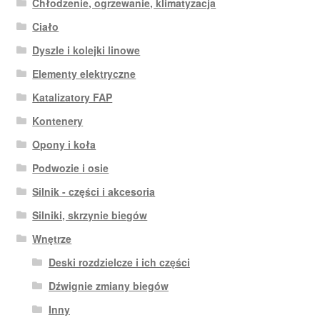
Chłodzenie, ogrzewanie, klimatyzacja
Ciało
Dyszle i kolejki linowe
Elementy elektryczne
Katalizatory FAP
Kontenery
Opony i koła
Podwozie i osie
Silnik - części i akcesoria
Silniki, skrzynie biegów
Wnętrze
Deski rozdzielcze i ich części
Dźwignie zmiany biegów
Inny