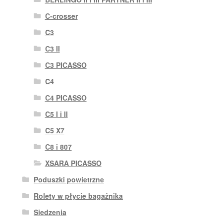
C-crosser
C3
C3 II
C3 PICASSO
C4
C4 PICASSO
C5 I i II
C5 X7
C8 i 807
XSARA PICASSO
Poduszki powietrzne
Rolety w płycie bagażnika
Siedzenia