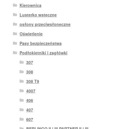
Kierownica
Lusterko wsteczne
osłony przeciwsłoneczne
Oświetlenie
Pasy bezpieczeństwa
Podłokietniki i zagłówki
307
308
308 T9
4007
406
407
607
BERLINGO II i III PARTNER II i III