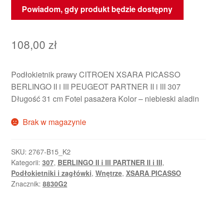
Powiadom, gdy produkt będzie dostępny
108,00
zł
Podłokietnik prawy CITROEN XSARA PICASSO
BERLINGO II i III PEUGEOT PARTNER II i III 307
Długość 31 cm Fotel pasażera Kolor – niebieski aladin
Brak w magazynie
SKU:
2767-B15_K2
Kategorii:
307
,
BERLINGO II i III PARTNER II i III
,
Podłokietniki i zagłówki
,
Wnętrze
,
XSARA PICASSO
Znacznik:
8830G2