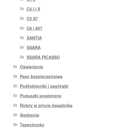
C5 I i II
C5 X7
C8 i 807
XANTIA
XSARA
XSARA PICASSO
Oświetlenie
Pasy bezpieczeństwa
Podłokietniki i zagłówki
Poduszki powietrzne
Rolety w płycie bagażnika
Siedzenia
Tapecírunky