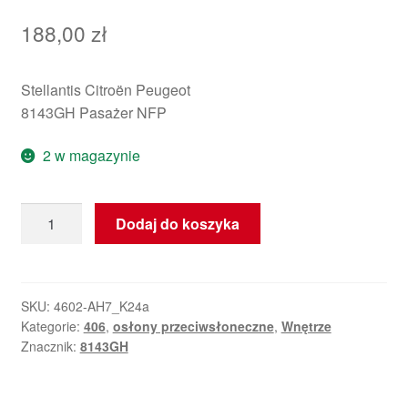
188,00
zł
Stellantis Citroën Peugeot
8143GH Pasażer NFP
2 w magazynie
ilość
Dodaj do koszyka
Prawa
osłona
przeciwsłoneczna
Peugeot
SKU:
4602-AH7_K24a
Kategorie:
406
,
osłony przeciwsłoneczne
,
Wnętrze
406
Znacznik:
8143GH
8143GH