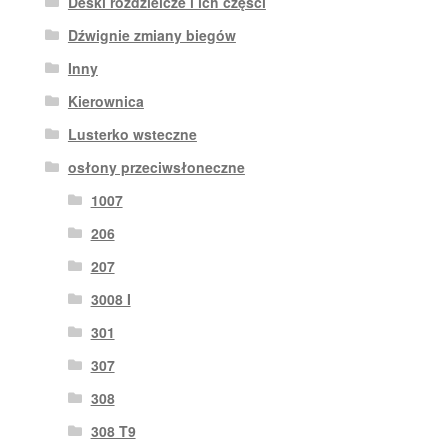
Deski rozdzielcze i ich części
Dźwignie zmiany biegów
Inny
Kierownica
Lusterko wsteczne
osłony przeciwsłoneczne
1007
206
207
3008 I
301
307
308
308 T9