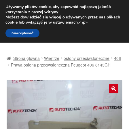
DOSTAWA od 31 zł
Używamy plików cookie, aby zapewnić najlepszą jakość
korzystania z naszej witryny.
Pn.-pt. 9:00-16:00
800 003 167
Możesz dowiedzieć się więcej o używanych przez nas plikach
cookie lub wyłączyć je w
ustawieniach
.< /p>
Przejdź
Przejdź
Menu
Zaakceptować
do
do
nawigacji
treści
Strona główna
Strona główna
Wnętrze
osłony przeciwsłoneczne
406
Dostawa
Prawa osłona przeciwsłoneczna Peugeot 406 8143GH
Dostawa na cały świat
Kontakt
🔍
Moje konto
O nas