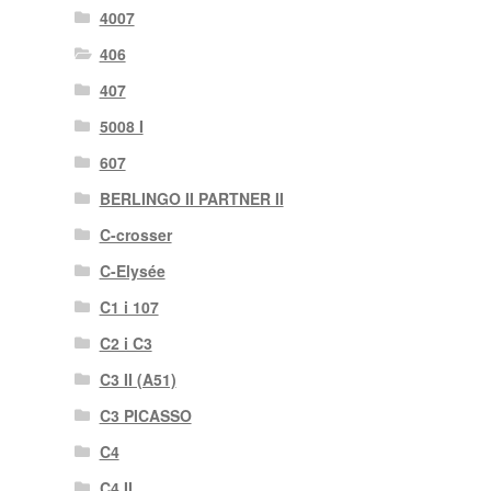
4007
406
407
5008 I
607
BERLINGO II PARTNER II
C-crosser
C-Elysée
C1 i 107
C2 i C3
C3 II (A51)
C3 PICASSO
C4
C4 II