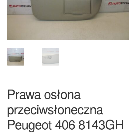
Płatności
Polityka prywatności
Procedura reklamacyjna
Skarga
Wózek
Prawa osłona
Zamówienia
przeciwsłoneczna
Zasady i warunki
Peugeot 406 8143GH