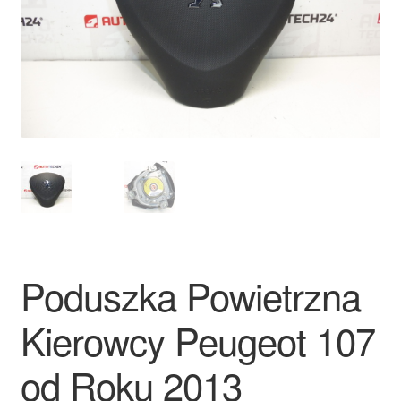
Płatności
Polityka prywatności
Procedura reklamacyjna
Skarga
Wózek
Zamówienia
Poduszka Powietrzna
Zasady i warunki
Kierowcy Peugeot 107
od Roku 2013