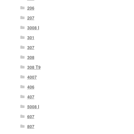
206
207
3008 I
301
307
308
308 T9
4007
406
407
5008 I
607
807