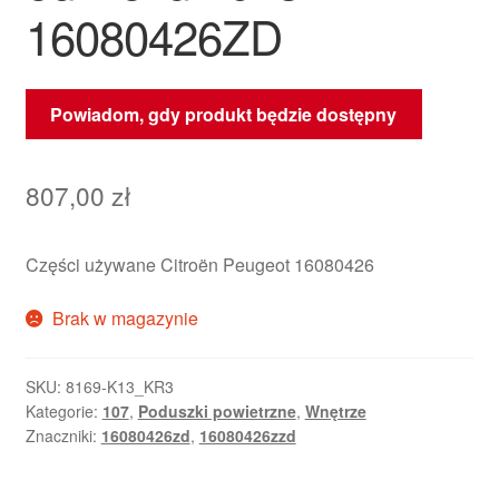
16080426ZD
Powiadom, gdy produkt będzie dostępny
807,00
zł
Części używane Citroën Peugeot 16080426
Brak w magazynie
SKU:
8169-K13_KR3
Kategorie:
107
,
Poduszki powietrzne
,
Wnętrze
Znaczniki:
16080426zd
,
16080426zzd