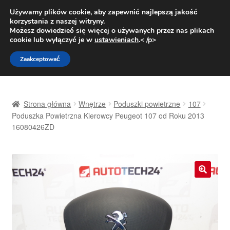
DOSTAWA od 31 zł
Używamy plików cookie, aby zapewnić najlepszą jakość
korzystania z naszej witryny.
Pn.-pt. 9:00-16:00
800 003 167
Możesz dowiedzieć się więcej o używanych przez nas plikach
cookie lub wyłączyć je w
ustawieniach
.< /p>
Przejdź
Przejdź
Menu
Zaakceptować
do
do
nawigacji
treści
Strona główna
Strona główna
Wnętrze
Poduszki powietrzne
107
Dostawa
Poduszka Powietrzna Kierowcy Peugeot 107 od Roku 2013
16080426ZD
Dostawa na cały świat
Kontakt
🔍
Moje konto
O nas