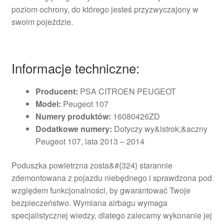
poziom ochrony, do którego jesteś przyzwyczajony w
swoim pojeździe.
Informacje techniczne:
Producent:
PSA CITROEN PEUGEOT
Model:
Peugeot 107
Numery produktów:
16080426ZD
Dodatkowe numery:
Dotyczy wy&lstrok;&aczny
Peugeot 107, lata 2013 – 2014
Poduszka powietrzna zosta&#{324} starannie
zdemontowana z pojazdu niebędnego i sprawdzona pod
względem funkcjonalności, by gwarantować Twoje
bezpieczeństwo. Wymiana airbagu wymaga
specjalistycznej wiedzy, dlatego zalecamy wykonanie jej