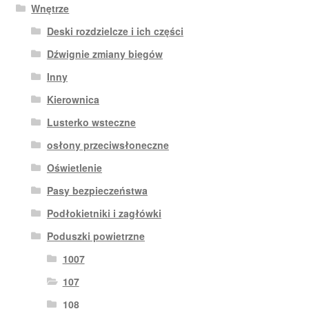
Wnętrze
Deski rozdzielcze i ich części
Dźwignie zmiany biegów
Inny
Kierownica
Lusterko wsteczne
osłony przeciwsłoneczne
Oświetlenie
Pasy bezpieczeństwa
Podłokietniki i zagłówki
Poduszki powietrzne
1007
107
108