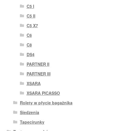
C5 I
C5 II
C5 X7
C6
C8
DS4
PARTNER II
PARTNER III
XSARA
XSARA PICASSO
Rolety w płycie bagażnika
Siedzenia
Tapecírunky