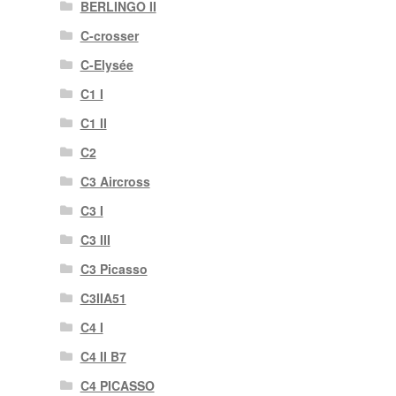
BERLINGO II
C-crosser
C-Elysée
C1 I
C1 II
C2
C3 Aircross
C3 I
C3 III
C3 Picasso
C3IIA51
C4 I
C4 II B7
C4 PICASSO