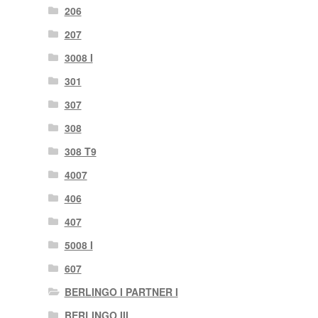
206
207
3008 I
301
307
308
308 T9
4007
406
407
5008 I
607
BERLINGO I PARTNER I
BERLINGO III