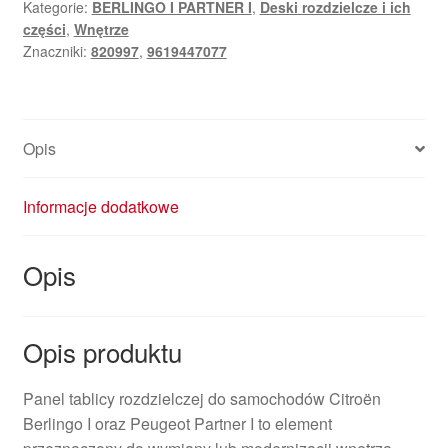
Kategorie:
BERLINGO I PARTNER I
,
Deski rozdzielcze i ich
Berlingo
części
,
Wnętrze
I
Znaczniki:
820997
,
9619447077
i
Peugeot
Partner
I
Opis
9619447077
820997
Informacje dodatkowe
Opis
Opis produktu
Panel tablicy rozdzielczej do samochodów Citroën
Berlingo I oraz Peugeot Partner I to element