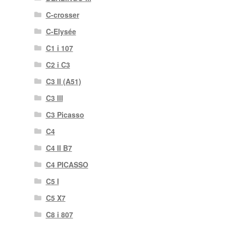
C-crosser
C-Elysée
C1 i 107
C2 i C3
C3 II (A51)
C3 III
C3 Picasso
C4
C4 II B7
C4 PICASSO
C5 I
C5 X7
C8 i 807