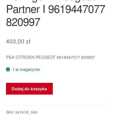
Partner I 9619447077
820997
403,00
zł
PSA CITROEN PEUGEOT 9619447077 820997
1 w magazynie
ilość
Dodaj do koszyka
Panel
Tablicy
Rozdzielczej
Citroën
SKU:
5419-V2_K40