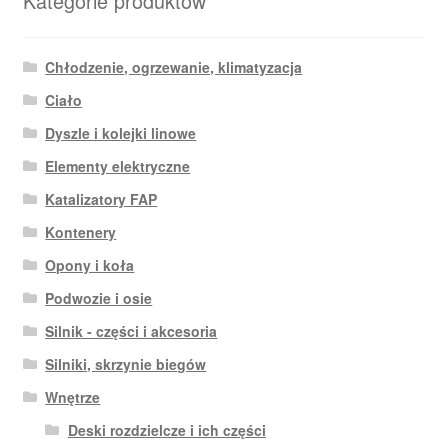
Kategorie produktów
Chłodzenie, ogrzewanie, klimatyzacja
Ciało
Dyszle i kolejki linowe
Elementy elektryczne
Katalizatory FAP
Kontenery
Opony i koła
Podwozie i osie
Silnik - części i akcesoria
Silniki, skrzynie biegów
Wnętrze
Deski rozdzielcze i ich części