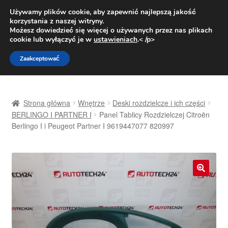
DOSTAWA od 31 zł
Używamy plików cookie, aby zapewnić najlepszą jakość
korzystania z naszej witryny.
Pn.-pt. 9:00-16:00
800 003 167
Możesz dowiedzieć się więcej o używanych przez nas plikach
cookie lub wyłączyć je w
ustawieniach
.< /p>
Przejdź
Przejdź
Menu
Zaakceptować
do
do
nawigacji
treści
Strona główna
Strona główna
Wnętrze
Deski rozdzielcze i ich części
Dostawa
BERLINGO I PARTNER I
Panel Tablicy Rozdzielczej Citroën
Berlingo I i Peugeot Partner I 9619447077 820997
Dostawa na cały świat
Kontakt
🔍
Moje konto
O nas