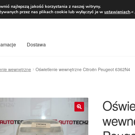
1 zł
Pn.-pt. 9
nić najlepszą jakość korzystania z naszej witryny.
żywanych przez nas plikach cookie lub wyłączyć je w
ustawieniach
.<
klamacje
Dostawa
wiat
Kontakt
Moje konto
O nas
Płatności
Polityka prywatności
enie wewnętrzne
Oświetlenie wewnętrzne Citroën Peugeot 6362N4
mówienia
Zasady i warunki
Oświe
wewnę
🔍