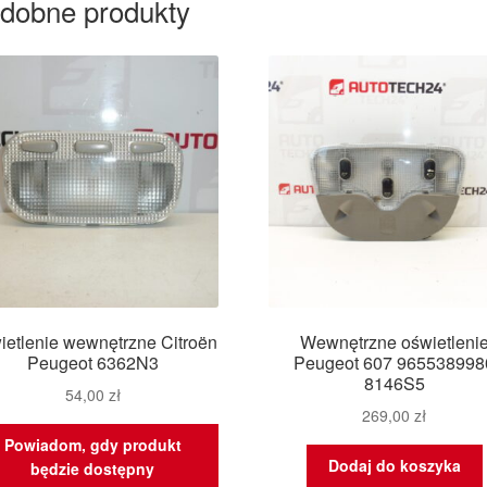
dobne produkty
ietlenie wewnętrzne Citroën
Wewnętrzne oświetleni
Peugeot 6362N3
Peugeot 607 965538998
8146S5
54,00
zł
269,00
zł
Powiadom, gdy produkt
Dodaj do koszyka
będzie dostępny