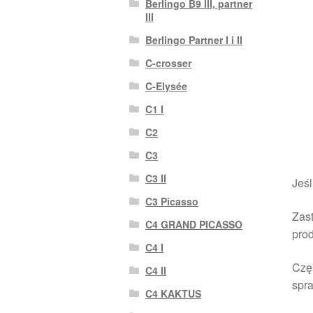
Berlingo B9 III, partner
III
Berlingo Partner I i II
C-crosser
C-Elysée
C1 I
C2
C3
C3 II
Jeśl
C3 Picasso
Zast
C4 GRAND PICASSO
pro
C4 I
Czę
C4 II
spra
C4 KAKTUS