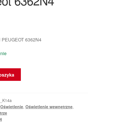
ot 6362N4
 PEUGEOT 6362N4
nie
oszyka
1_K14a
,
Oświetlenie
,
Oświetlenie wewnętrzne
,
trze
4