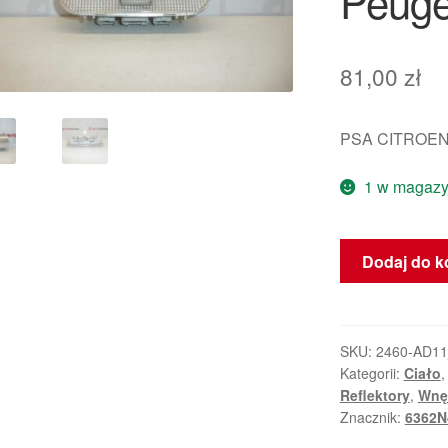
Peuge
81,00
zł
PSA CITROEN
1 w magazy
ilość
Dodaj do k
Oświetlenie
wewnętrzne
Citroën
Peugeot
SKU:
2460-AD1
Kategorii:
Ciało
6362N4
Reflektory
,
Wnę
Znacznik:
6362N