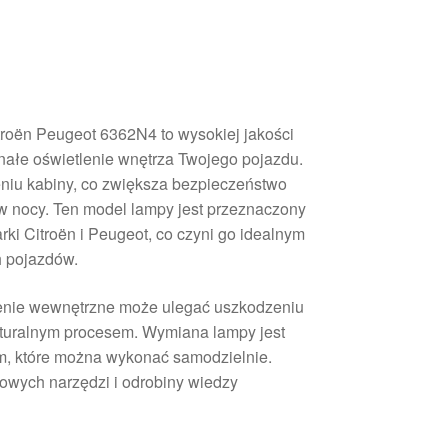
roën Peugeot 6362N4 to wysokiej jakości
nałe oświetlenie wnętrza Twojego pojazdu.
niu kabiny, co zwiększa bezpieczeństwo
 w nocy. Ten model lampy jest przeznaczony
i Citroën i Peugeot, co czyni go idealnym
h pojazdów.
lenie wewnętrzne może ulegać uszkodzeniu
naturalnym procesem. Wymiana lampy jest
m, które można wykonać samodzielnie.
wych narzędzi i odrobiny wiedzy