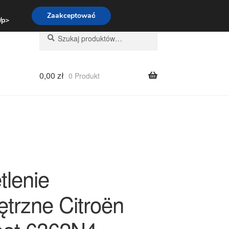
:00-16:00
800 003 167
Zaakceptować
 /p>
Szukaj:
Szukaj
0,00
zł
0 Produkt
tlenie
trzne Citroën