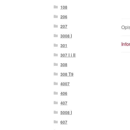
108
206
207
Opi
3008 I
Inf
301
307 I i II
308
308 T9
4007
406
407
5008 I
607