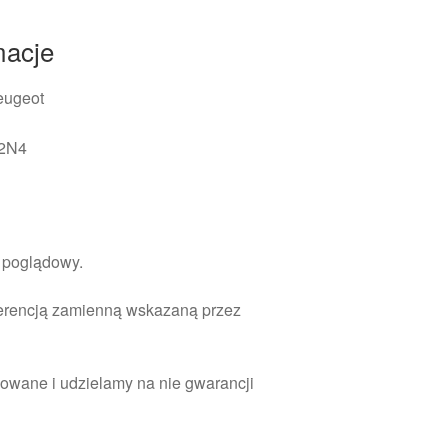
macje
eugeot
62N4
r poglądowy.
ferencją zamienną wskazaną przez
owane i udzielamy na nie gwarancji