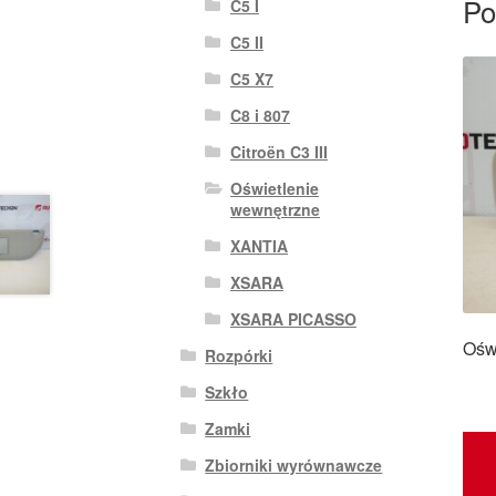
Po
C5 I
C5 II
C5 X7
C8 i 807
Citroën C3 III
Oświetlenie
wewnętrzne
XANTIA
XSARA
XSARA PICASSO
Ośw
Rozpórki
Szkło
Zamki
Zbiorniki wyrównawcze