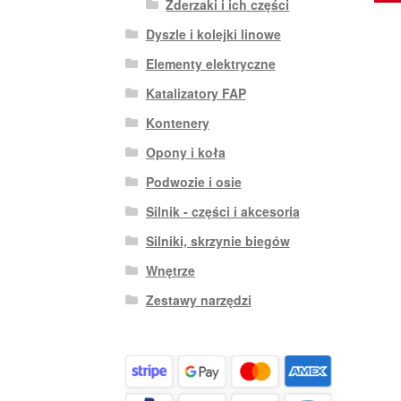
Zderzaki i ich części
Dyszle i kolejki linowe
Elementy elektryczne
Katalizatory FAP
Kontenery
Opony i koła
Podwozie i osie
Silnik - części i akcesoria
Silniki, skrzynie biegów
Wnętrze
Zestawy narzędzi