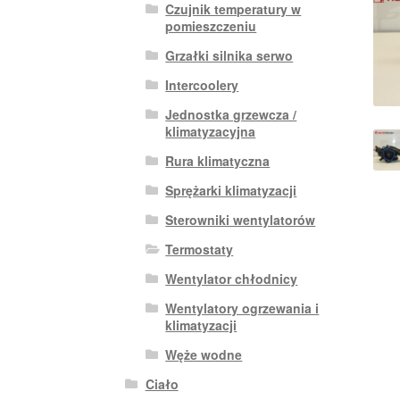
Czujnik temperatury w
pomieszczeniu
Grzałki silnika serwo
Intercoolery
Jednostka grzewcza /
klimatyzacyjna
Rura klimatyczna
Sprężarki klimatyzacji
Sterowniki wentylatorów
Termostaty
Wentylator chłodnicy
Wentylatory ogrzewania i
klimatyzacji
Węże wodne
Ciało