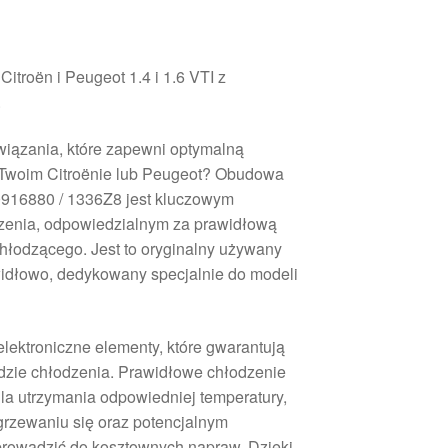
itroën i Peugeot 1.4 i 1.6 VTI z
.
iązania, które zapewni optymalną
w Twoim Citroënie lub Peugeot? Obudowa
0916880 / 1336Z8 jest kluczowym
enia, odpowiedzialnym za prawidłową
hłodzącego. Jest to oryginalny używany
widłowo, dedykowany specjalnie do modeli
lektroniczne elementy, które gwarantują
adzie chłodzenia. Prawidłowe chłodzenie
e dla utrzymania odpowiedniej temperatury,
grzewaniu się oraz potencjalnym
rowadzić do kosztownych napraw. Dzięki