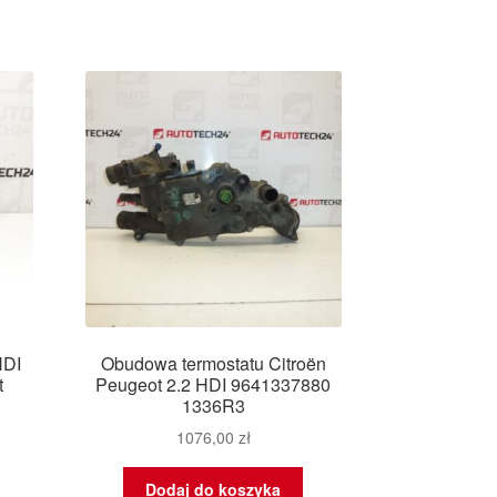
HDI
Obudowa termostatu Citroën
t
Peugeot 2.2 HDI 9641337880
1336R3
1076,00
zł
Dodaj do koszyka