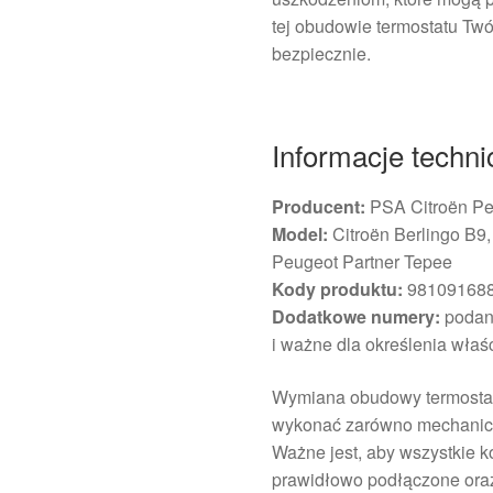
tej obudowie termostatu Twó
bezpiecznie.
Informacje techn
Producent:
PSA Citroën Pe
Model:
Citroën Berlingo B9,
Peugeot Partner Tepee
Kody produktu:
981091688
Dodatkowe numery:
podane
i ważne dla określenia wła
Wymiana obudowy termostatu
wykonać zarówno mechanicy,
Ważne jest, aby wszystkie k
prawidłowo podłączone oraz