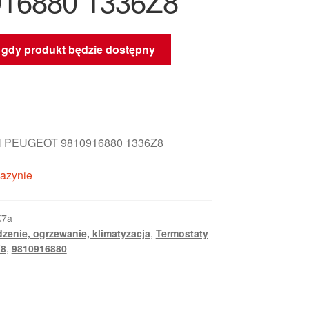
16880 1336Z8
gdy produkt będzie dostępny
 PEUGEOT 9810916880 1336Z8
azynie
K7a
zenie, ogrzewanie, klimatyzacja
,
Termostaty
Z8
,
9810916880