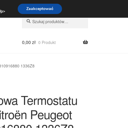
:00-16:00
800 003 167
Zaakceptować
 /p>
Szukaj:
Szukaj
0,00
zł
0 Produkt
9810916880 1336Z8
wa Termostatu
itroën Peugeot