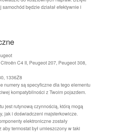
j samochód będzie działał efektywnie i
iczne
ugeot
 Citroën C4 II, Peugeot 207, Peugeot 308,
0, 1336Z8
 numery są specyficzne dla tego elementu
ściwej kompatybilności z Twoim pojazdem.
 jest rutynową czynnością, którą mogą
 jak i doświadczeni majsterkowicze.
omponenty elektroniczne zostały
 aby termostat był umieszczony w taki