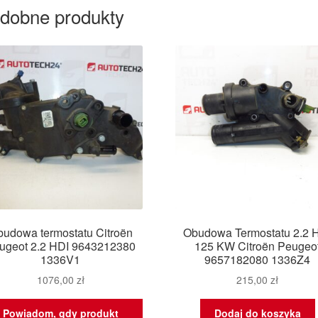
dobne produkty
udowa termostatu Citroën
Obudowa Termostatu 2.2 
ugeot 2.2 HDI 9643212380
125 KW Citroën Peugeo
1336V1
9657182080 1336Z4
1076,00
zł
215,00
zł
Powiadom, gdy produkt
Dodaj do koszyka