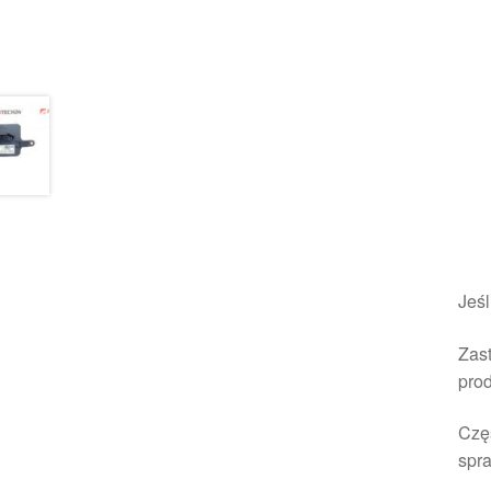
Jeśl
Zast
pro
Czę
spra