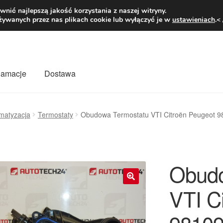
1 zł
Pn.-pt. 9
nić najlepszą jakość korzystania z naszej witryny.
żywanych przez nas plikach cookie lub wyłączyć je w
ustawieniach
.<
klamacje
Dostawa
wiat
Kontakt
Moje konto
O nas
Płatności
Polityka prywatności
imatyzacja
Termostaty
Obudowa Termostatu VTI Citroën Peugeot 
mówienia
Zasady i warunki
Obudo
VTI C
🔍