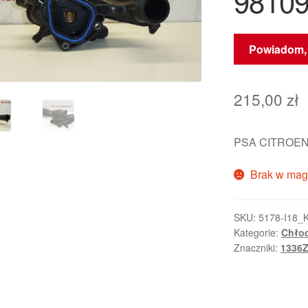
98109
Powiadom, 
215,00
zł
PSA CITROEN
Brak w mag
SKU:
5178-I18_
Kategorie:
Chłod
Znaczniki:
1336