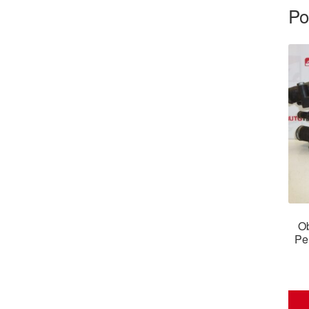
Po
Ob
Pe