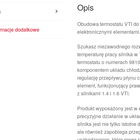
Opis
s
Obudowa termostatu VTI do C
ormacje dodatkowe
elektronicznymi elementami
Szukasz niezawodnego rozw
temperaturę pracy silnika 
termostatu o numerach 981
komponentem układu chłodz
regulację przepływu płynu c
element, funkcjonujący pra
z silnikami 1.4 i 1.6 VTI.
Produkt wyposażony jest w e
precyzyjne działanie w ukł
silnika jest nie tylko istotn
ale również zapobiega prze
uszkodzeniom, które mogą p