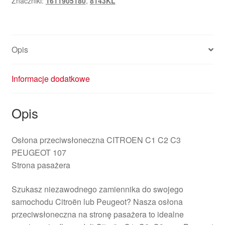
Znaczniki:
1611905180
,
8143KL
1611905180
Opis
Informacje dodatkowe
Opis
Osłona przeciwsłoneczna CITROEN C1 C2 C3
PEUGEOT 107
Strona pasażera
Szukasz niezawodnego zamiennika do swojego
samochodu Citroën lub Peugeot? Nasza osłona
przeciwsłoneczna na stronę pasażera to idealne