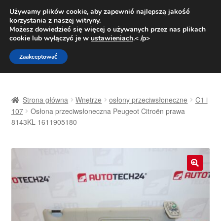
DOSTAWA od 31 zł
Używamy plików cookie, aby zapewnić najlepszą jakość
korzystania z naszej witryny.
Pn.-pt. 9:00-16:00
800 003 167
Możesz dowiedzieć się więcej o używanych przez nas plikach
cookie lub wyłączyć je w
ustawieniach
.< /p>
Przejdź
Przejdź
Menu
Zaakceptować
do
do
nawigacji
treści
Strona główna
Strona główna
Wnętrze
osłony przeciwsłoneczne
C1 i
Dostawa
107
Osłona przeciwsłoneczna Peugeot Citroën prawa
8143KL 1611905180
Dostawa na cały świat
Kontakt
🔍
Moje konto
O nas