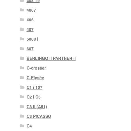
308 T9
4007
406
407
5008 I
607
BERLINGO II PARTNER II
C-crosser
C-Elysée
C1 i 107
C2 i C3
C3 II (A51)
C3 PICASSO
C4