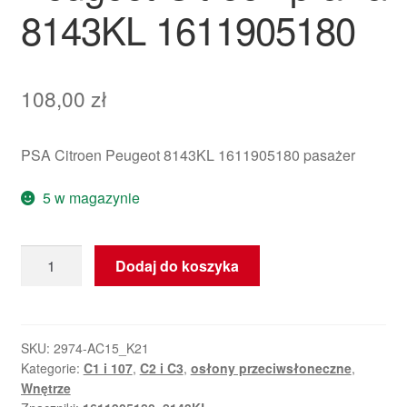
8143KL 1611905180
108,00
zł
PSA Citroen Peugeot 8143KL 1611905180 pasażer
5 w magazynie
ilość
Dodaj do koszyka
Osłona
przeciwsłoneczna
Peugeot
Citroën
SKU:
2974-AC15_K21
Kategorie:
C1 i 107
,
C2 i C3
,
osłony przeciwsłoneczne
,
prawa
Wnętrze
8143KL