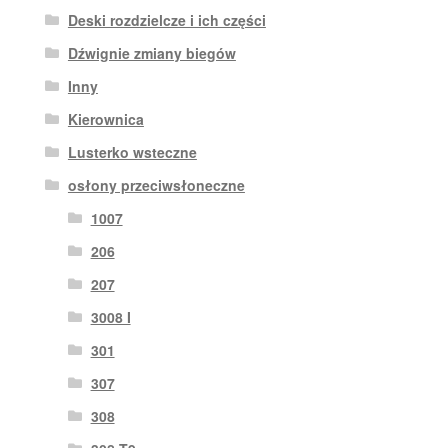
Deski rozdzielcze i ich części
Dźwignie zmiany biegów
Inny
Kierownica
Lusterko wsteczne
osłony przeciwsłoneczne
1007
206
207
3008 I
301
307
308