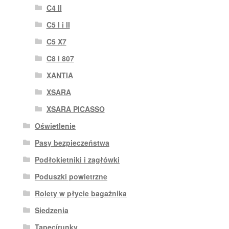
C4 II
C5 I i II
C5 X7
C8 i 807
XANTIA
XSARA
XSARA PICASSO
Oświetlenie
Pasy bezpieczeństwa
Podłokietniki i zagłówki
Poduszki powietrzne
Rolety w płycie bagażnika
Siedzenia
Tapecírunky