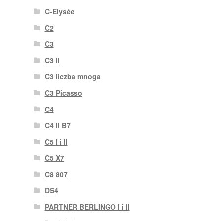
C-Elysée
C2
C3
C3 II
C3 liczba mnoga
C3 Picasso
C4
C4 II B7
C5 I i II
C5 X7
C8 807
DS4
PARTNER BERLINGO I i II