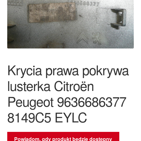
Płatności
Polityka prywatności
Procedura reklamacyjna
Skarga
Krycia prawa pokrywa
Wózek
lusterka Citroën
Zamówienia
Peugeot 9636686377
8149C5 EYLC
Zasady i warunki
Powiadom, gdy produkt będzie dostępny