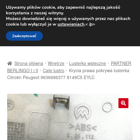
DOSTAWA od 31 zł
Używamy plików cookie, aby zapewnić najlepszą jakość
korzystania z naszej witryny.
Pn.-pt. 9:00-16:00
800 003 167
Możesz dowiedzieć się więcej o używanych przez nas plikach
cookie lub wyłączyć je w
ustawieniach
.< /p>
Przejdź
Przejdź
Menu
Zaakceptować
do
do
nawigacji
treści
Strona główna
Strona główna
Wnętrze
Lusterko wsteczne
PARTNER
Dostawa
BERLINGO I i II
Całe lustro
Krycia prawa pokrywa lusterka
Citroën Peugeot 9636686377 8149C5 EYLC
Dostawa na cały świat
Kontakt
🔍
Moje konto
O nas