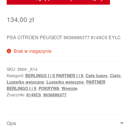
134,00
zł
PSA CITROEN PEUGEOT 9636686377 8149C5 EYLC
Brak w magazynie
SKU:
3869-_K14
Kategorii:
BERLINGO I i II PARTNER I i II
,
Całe lustro
,
Ciało
,
Lusterko wsteczne
,
Lusterko wsteczne
,
PARTNER
BERLINGO I i II
,
POKRYWA
,
Wnętrze
Znaczniki:
8149C5
,
9636686377
Opis