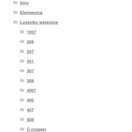
Inny
Kierownica
Lusterko wsteczne
1007
206
207
301
307
308
4007
406
407
508
C-crosser