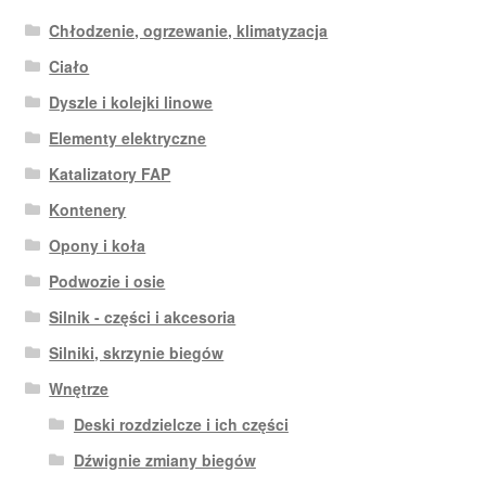
Chłodzenie, ogrzewanie, klimatyzacja
Ciało
Dyszle i kolejki linowe
Elementy elektryczne
Katalizatory FAP
Kontenery
Opony i koła
Podwozie i osie
Silnik - części i akcesoria
Silniki, skrzynie biegów
Wnętrze
Deski rozdzielcze i ich części
Dźwignie zmiany biegów