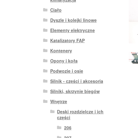
Ciało
Dyszle i kolejki linowe
Elementy elektryczne
Katalizatory FAP
Kontenery
Opony i koła
Podwozie i osie
Silnik - części i akcesoria
Silniki, skrzynie biegów
Wnętrze
Deski rozdzielcze i ich
części
206
207