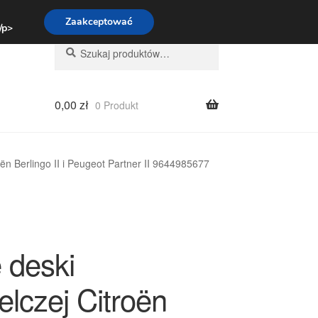
:00-16:00
800 003 167
Zaakceptować
 /p>
Szukaj:
Szukaj
0,00
zł
0 Produkt
roën Berlingo II i Peugeot Partner II 9644985677
 deski
elczej Citroën