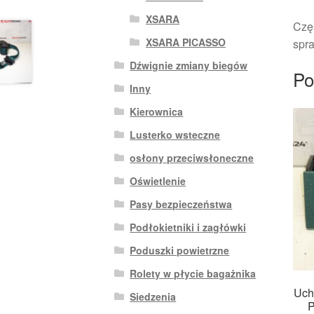
XSARA
Czę
XSARA PICASSO
spra
Dźwignie zmiany biegów
Po
Inny
Kierownica
Lusterko wsteczne
osłony przeciwsłoneczne
Oświetlenie
Pasy bezpieczeństwa
Podłokietniki i zagłówki
Poduszki powietrzne
Rolety w płycie bagażnika
Uchw
Siedzenia
P