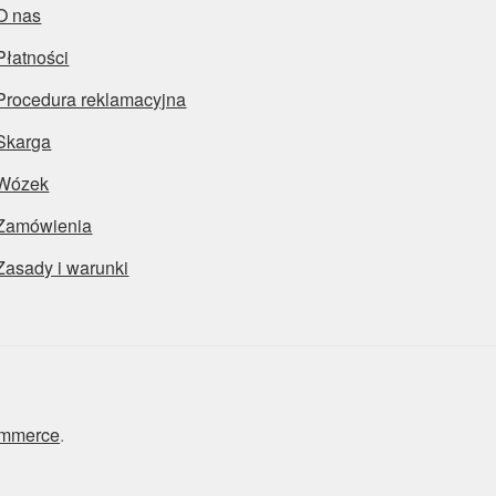
O nas
Płatności
Procedura reklamacyjna
Skarga
Wózek
Zamówienia
Zasady i warunki
ommerce
.