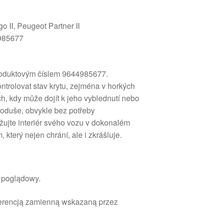
o II, Peugeot Partner II
985677
produktovým číslem 9644985677.
ntrolovat stav krytu, zejména v horkých
, kdy může dojít k jeho vyblednutí nebo
noduše, obvykle bez potřeby
žujte interiér svého vozu v dokonalém
, který nejen chrání, ale i zkrášluje.
r poglądowy.
ferencją zamienną wskazaną przez