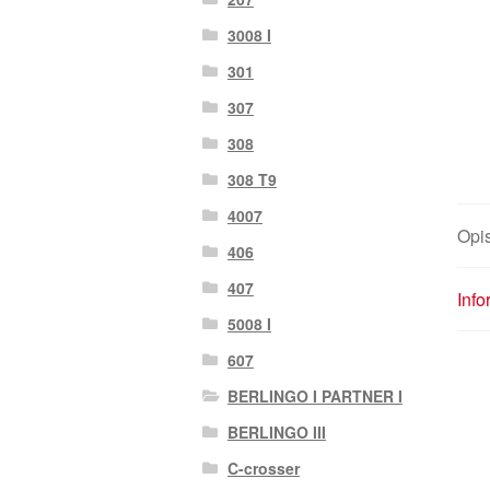
3008 I
301
307
308
308 T9
4007
Opi
406
407
Inf
5008 I
607
BERLINGO I PARTNER I
BERLINGO III
C-crosser