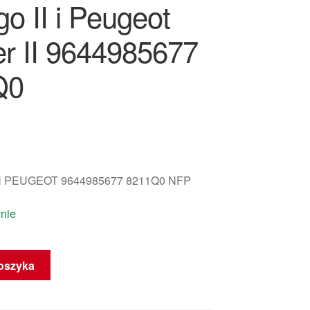
go II i Peugeot
er II 9644985677
Q0
 PEUGEOT 9644985677 8211Q0 NFP
nie
oszyka