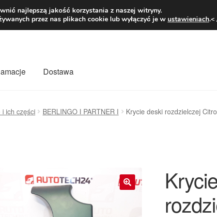
1 zł
Pn.-pt. 9
nić najlepszą jakość korzystania z naszej witryny.
żywanych przez nas plikach cookie lub wyłączyć je w
ustawieniach
.<
klamacje
Dostawa
wiat
Kontakt
Moje konto
O nas
Płatności
Polityka prywatności
 i ich części
BERLINGO I PARTNER I
Krycie deski rozdzielczej Cit
mówienia
Zasady i warunki
Krycie
rozdzi
🔍