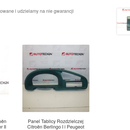
owane i udzielamy na nie gwarancji
roën
Panel Tablicy Rozdzielczej
r II
Citroën Berlingo I i Peugeot