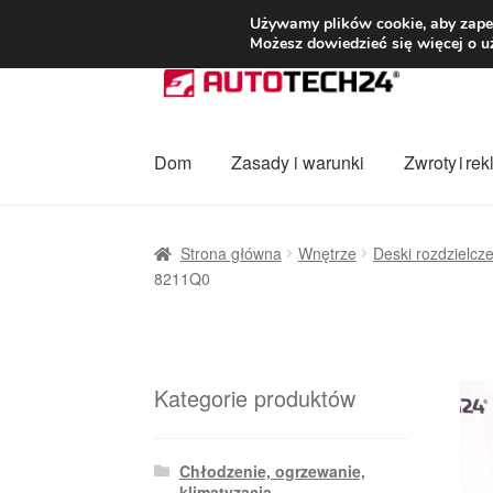
DOSTAWA od 3
Używamy plików cookie, aby zapew
Możesz dowiedzieć się więcej o u
Przejdź
Przejdź
do
do
nawigacji
treści
Dom
Zasady i warunki
Zwroty i re
Strona główna
Dostawa
Dostawa na cały ś
Strona główna
Wnętrze
Deski rozdzielcze
8211Q0
Procedura reklamacyjna
Skarga
Wózek
Za
Kategorie produktów
Chłodzenie, ogrzewanie,
klimatyzacja