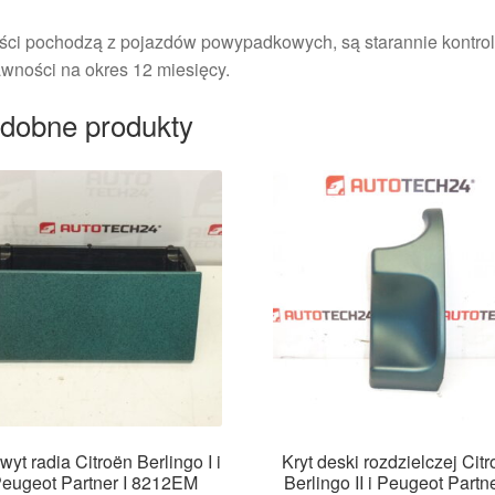
ści pochodzą z pojazdów powypadkowych, są starannie kontrol
wności na okres 12 miesięcy.
dobne produkty
yt radia Citroën Berlingo I i
Kryt deski rozdzielczej Cit
eugeot Partner I 8212EM
Berlingo II i Peugeot Partne