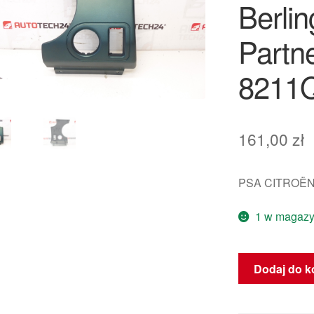
Berlin
Partn
8211
161,00
zł
PSA CITROËN
1 w magazy
ilość
Dodaj do k
Krycie
deski
rozdzielczej