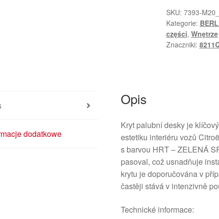
Citroën
SKU:
7393-M20
Kategorie:
BERL
Berlingo
części
,
Wnętrze
II
Znaczniki:
8211
i
Peugeot
Partner
II
Opis
9644985677
s
8211Q0
Kryt palubní desky je klíčo
ormacje dodatkowe
estetiku interiéru vozů Citroë
s barvou HRT – ZELENÁ SPA
pasoval, což usnadňuje inst
krytu je doporučována v pří
častěji stává v intenzivně p
Technické informace: