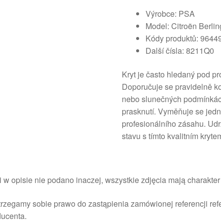
Výrobce: PSA
Model: Citroën Berling
Kódy produktů: 9644
Další čísla: 8211Q0
Kryt je často hledaný pod 
Doporučuje se pravidelně ko
nebo slunečných podmínkách
prasknutí. Vyměňuje se jed
profesionálního zásahu. Udr
stavu s tímto kvalitním krytem
i w opisie nie podano inaczej, wszystkie zdjęcia mają charakte
rzegamy sobie prawo do zastąpienia zamówionej referencji re
ducenta.