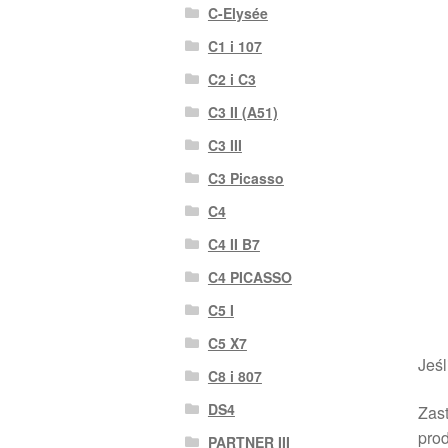
C-Elysée
C1 i 107
C2 i C3
C3 II (A51)
C3 III
C3 Picasso
C4
C4 II B7
C4 PICASSO
C5 I
C5 X7
Jeśl
C8 i 807
DS4
Zast
pro
PARTNER III