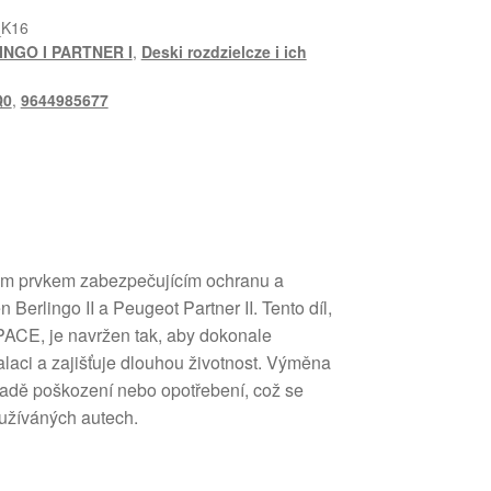
_K16
INGO I PARTNER I
,
Deski rozdzielcze i ich
Q0
,
9644985677
vým prvkem zabezpečujícím ochranu a
n Berlingo II a Peugeot Partner II. Tento díl,
CE, je navržen tak, aby dokonale
alaci a zajišťuje dlouhou životnost. Výměna
padě poškození nebo opotřebení, což se
oužíváných autech.