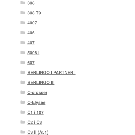
308
308 T9
4007
406
407
5008 I
607
BERLINGO I PARTNER I
BERLINGO III
C-crosser
C-Elysée
C1 i 107
C2 i C3
C3 II (A51)