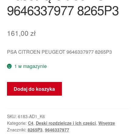
9646337977 8265P3
161,00
zł
PSA CITROEN PEUGEOT 9646337977 8265P3
1 w magazynie
ilość
Dodaj do koszyka
Prawy
Wylot
Wentylacyjny
Z
SKU:
6183-AD1_K6
Kategorie:
C4
,
Deski rozdzielcze i ich części
,
Wnętrze
Kasetką
Znaczniki:
8265P3
,
9646337977
Citroën