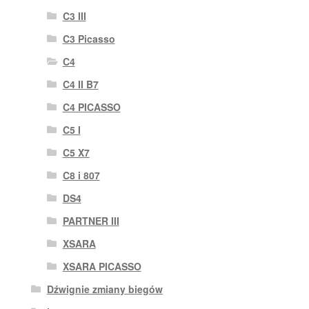
C3 III
C3 Picasso
C4
C4 II B7
C4 PICASSO
C5 I
C5 X7
C8 i 807
DS4
PARTNER III
XSARA
XSARA PICASSO
Dźwignie zmiany biegów