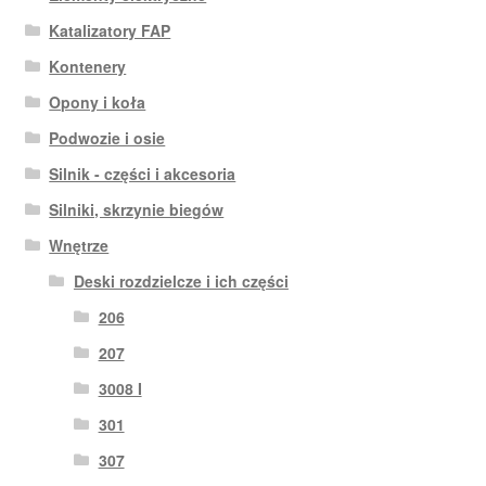
Katalizatory FAP
Kontenery
Opony i koła
Podwozie i osie
Silnik - części i akcesoria
Silniki, skrzynie biegów
Wnętrze
Deski rozdzielcze i ich części
206
207
3008 I
301
307