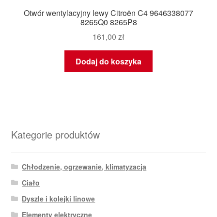
Otwór wentylacyjny lewy Citroën C4 9646338077
8265Q0 8265P8
161,00
zł
Dodaj do koszyka
Kategorie produktów
Chłodzenie, ogrzewanie, klimatyzacja
Ciało
Dyszle i kolejki linowe
Elementy elektryczne