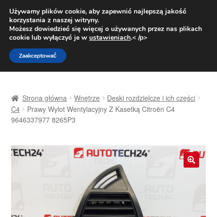
DOSTAWA od 31 zł
Używamy plików cookie, aby zapewnić najlepszą jakość
korzystania z naszej witryny.
Pn.-pt. 9:00-16:00
800 003 167
Możesz dowiedzieć się więcej o używanych przez nas plikach
cookie lub wyłączyć je w
ustawieniach
.< /p>
Przejdź
Przejdź
Menu
Zaakceptować
do
do
nawigacji
treści
Strona główna
Strona główna
Wnętrze
Deski rozdzielcze i ich części
Dostawa
C4
Prawy Wylot Wentylacyjny Z Kasetką Citroën C4
9646337977 8265P3
Dostawa na cały świat
Kontakt
🔍
Moje konto
O nas