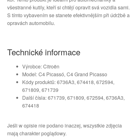
všestranné kutily, kteří si chtějí opravit svá vozidla sami.
S tímto vybavením se stanete efektivnějším při údržbě a
opravách automobilu.
Technické informace
Výrobce: Citroën
Model: C4 Picassó, C4 Grand Picasso
Kódy produktů: 6736A3, 674418, 672594,
671809, 671739
Další čísla: 671739, 671809, 672594, 6736A3,
674418
Jeśli w opisie nie podano inaczej, wszystkie zdjęcia
mają charakter poglądowy.