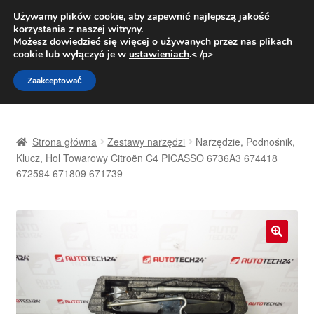
DOSTAWA od 31 zł
Używamy plików cookie, aby zapewnić najlepszą jakość
korzystania z naszej witryny.
Pn.-pt. 9:00-16:00
800 003 167
Możesz dowiedzieć się więcej o używanych przez nas plikach
cookie lub wyłączyć je w
ustawieniach
.< /p>
Przejdź
Przejdź
Menu
Zaakceptować
do
do
nawigacji
treści
Strona główna
Strona główna
Zestawy narzędzi
Narzędzie, Podnośnik,
Dostawa
Klucz, Hol Towarowy Citroën C4 PICASSO 6736A3 674418
672594 671809 671739
Dostawa na cały świat
Kontakt
🔍
Moje konto
O nas