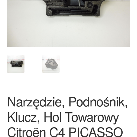
Płatności
Polityka prywatności
Procedura reklamacyjna
Skarga
Wózek
Zamówienia
Narzędzie, Podnośnik,
Zasady i warunki
Klucz, Hol Towarowy
Citroën C4 PICASSO