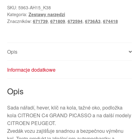
SKU:
5963-AH15_K38
Kategoria:
Zestawy narzędzi
Znaczników:
671739
,
671809
,
672594
,
6736A3
,
674418
Opis
Informacje dodatkowe
Opis
Sada nářadí, hever, klíč na kola, tažné oko, podložka
kola CITROEN C4 GRAND PICASSO a na další modely
CITROEN PEUGEOT.
Zvedák vozu zajišťuje snadnou a bezpečnou výměnu
kol. Tento produkt je ideální pro automechaniky a