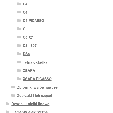
C4
C4 II
C4 PICASSO
C5 I i II
C5 X7
C8 i 807
DS4
Tylna okładka
XSARA
XSARA PICASSO
Zbiorniki wyrównawcze
Zderzaki i ich części
Dyszle i kolejki linowe
Elementy elektryczne