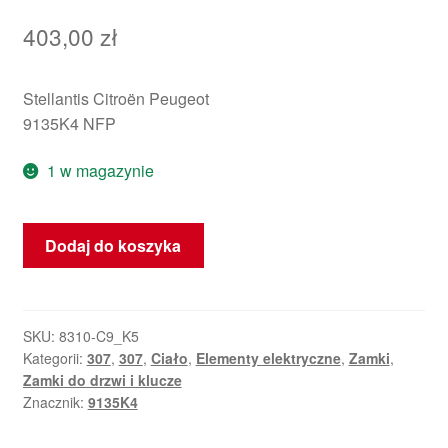
403,00
zł
Stellantis Citroën Peugeot
9135K4 NFP
1 w magazynie
ilość
Dodaj do koszyka
Zamek
lewych
drzwi
Peugeot
SKU:
8310-C9_K5
Kategorii:
307
,
307
,
Ciało
,
Elementy elektryczne
,
Zamki
,
307
Zamki do drzwi i klucze
3-
Znacznik:
9135K4
drzwi
9135K4