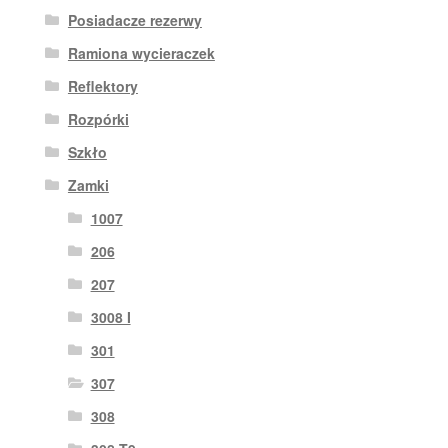
Posiadacze rezerwy
Ramiona wycieraczek
Reflektory
Rozpórki
Szkło
Zamki
1007
206
207
3008 I
301
307
308