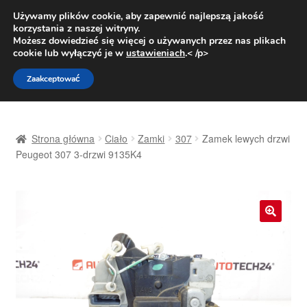
DOSTAWA od 31 zł
Używamy plików cookie, aby zapewnić najlepszą jakość
korzystania z naszej witryny.
Pn.-pt. 9:00-16:00
800 003 167
Możesz dowiedzieć się więcej o używanych przez nas plikach
cookie lub wyłączyć je w
ustawieniach
.< /p>
Przejdź
Przejdź
Menu
Zaakceptować
do
do
nawigacji
treści
Strona główna
Strona główna
Ciało
Zamki
307
Zamek lewych drzwi
Dostawa
Peugeot 307 3-drzwi 9135K4
Dostawa na cały świat
Kontakt
🔍
Moje konto
O nas