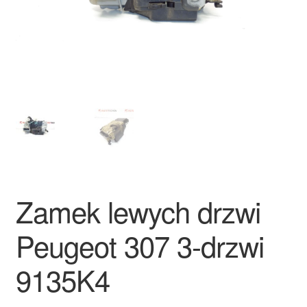
Płatności
Polityka prywatności
Procedura reklamacyjna
Skarga
Wózek
Zamek lewych drzwi
Zamówienia
Peugeot 307 3-drzwi
Zasady i warunki
9135K4