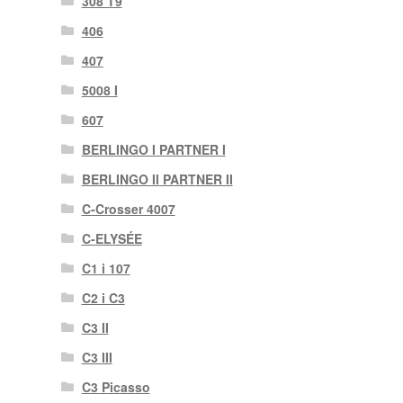
308 T9
406
407
5008 I
607
BERLINGO I PARTNER I
BERLINGO II PARTNER II
C-Crosser 4007
C-ELYSÉE
C1 i 107
C2 i C3
C3 II
C3 III
C3 Picasso