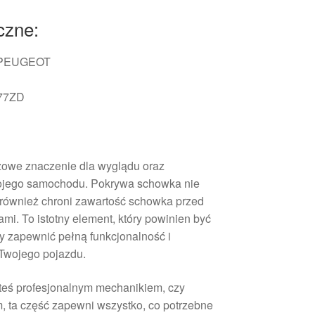
czne:
 PEUGEOT
977ZD
zowe znaczenie dla wyglądu oraz
wojego samochodu. Pokrywa schowka nie
e również chroni zawartość schowka przed
mi. To istotny element, który powinien być
y zapewnić pełną funkcjonalność i
Twojego pojazdu.
steś profesjonalnym mechanikiem, czy
 ta część zapewni wszystko, co potrzebne