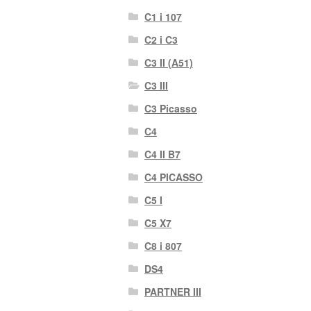
C1 i 107
C2 i C3
C3 II (A51)
C3 III
C3 Picasso
C4
C4 II B7
C4 PICASSO
C5 I
C5 X7
C8 i 807
DS4
PARTNER III