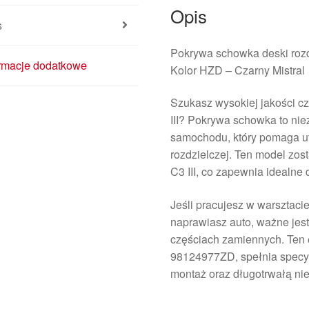
Opis
s
Pokrywa schowka deski rozdz
ormacje dodatkowe
Kolor HZD – Czarny Mistral
Szukasz wysokiej jakości c
III? Pokrywa schowka to ni
samochodu, który pomaga ut
rozdzielczej. Ten model zos
C3 III, co zapewnia idealne
Jeśli pracujesz w warsztac
naprawiasz auto, ważne jest
częściach zamiennych. Ten
98124977ZD, spełnia specyf
montaż oraz długotrwałą n