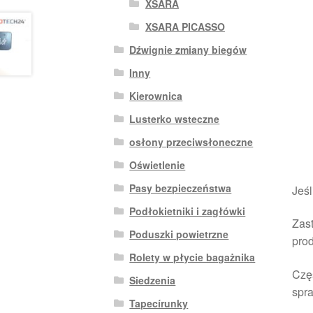
XSARA
XSARA PICASSO
Dźwignie zmiany biegów
Inny
Kierownica
Lusterko wsteczne
osłony przeciwsłoneczne
Oświetlenie
Pasy bezpieczeństwa
Jeśl
Podłokietniki i zagłówki
Zast
Poduszki powietrzne
pro
Rolety w płycie bagażnika
Czę
Siedzenia
spra
Tapecírunky