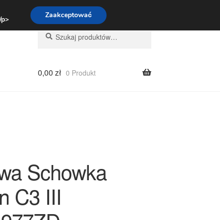
:00-16:00
800 003 167
Zaakceptować
 /p>
Szukaj:
Szukaj
0,00
zł
0 Produkt
wa Schowka
n C3 III