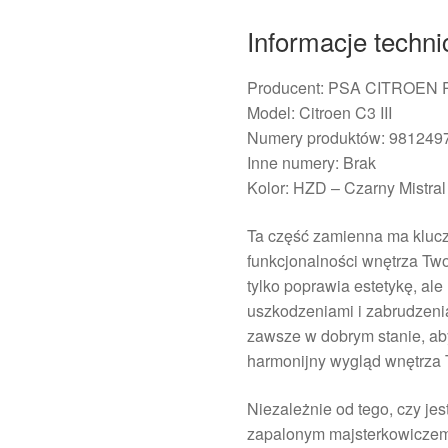
Informacje techni
Producent: PSA CITROEN
Model: Citroen C3 III
Numery produktów: 98124
Inne numery: Brak
Kolor: HZD – Czarny Mistral
Ta część zamienna ma kluc
funkcjonalności wnętrza T
tylko poprawia estetykę, al
uszkodzeniami i zabrudzenia
zawsze w dobrym stanie, ab
harmonijny wygląd wnętrza 
Niezależnie od tego, czy je
zapalonym majsterkowiczem,