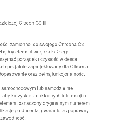
ielczej Citroen C3 III
zęści zamiennej do swojego Citroena C3
ezbędny element wnętrza każdego
rzymać porządek i czystość w desce
tał specjalnie zaprojektowany dla Citroena
 dopasowanie oraz pełną funkcjonalność.
ie samochodowym lub samodzielnie
, aby korzystać z dokładnych informacji o
 element, oznaczony oryginalnym numerem
ikacje producenta, gwarantując poprawny
iezawodność.