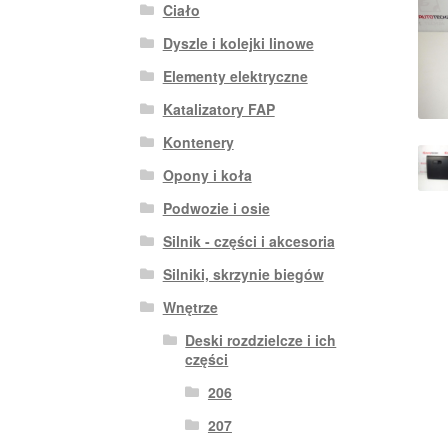
Ciało
Dyszle i kolejki linowe
Elementy elektryczne
Katalizatory FAP
Kontenery
Opony i koła
Podwozie i osie
Silnik - części i akcesoria
Silniki, skrzynie biegów
Wnętrze
Deski rozdzielcze i ich
części
206
207