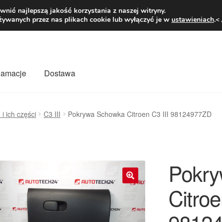
1 zł
Pn.-pt. 9
nić najlepszą jakość korzystania z naszej witryny.
żywanych przez nas plikach cookie lub wyłączyć je w
ustawieniach
.<
klamacje
Dostawa
wiat
Kontakt
Moje konto
O nas
Płatności
Polityka prywatności
 i ich części
C3 III
Pokrywa Schowka Citroen C3 III 98124977ZD
mówienia
Zasady i warunki
Pokry
Citroe
🔍