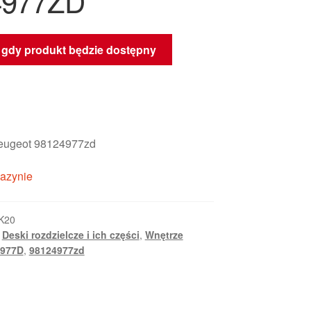
4977ZD
gdy produkt będzie dostępny
eugeot 98124977zd
azynie
K20
,
Deski rozdzielcze i ich części
,
Wnętrze
4977D
,
98124977zd