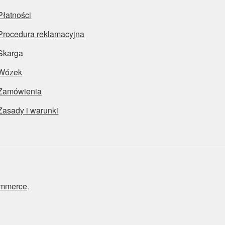
Płatności
Procedura reklamacyjna
Skarga
Wózek
Zamówienia
Zasady i warunki
ommerce
.