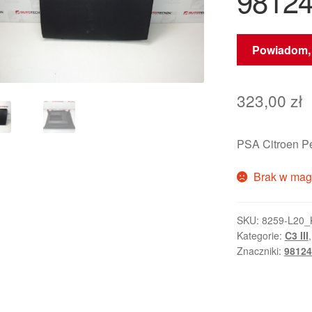
9812
Powiadom, 
323,00
zł
PSA Citroen P
Brak w mag
SKU:
8259-L20_
Kategorie:
C3 III
Znaczniki:
9812