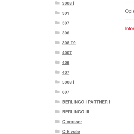
3008 I
Opi
301
307
Inf
308
308 T9
4007
406
407
5008 I
607
BERLINGO I PARTNER I
BERLINGO III
C-crosser
C-Elysée