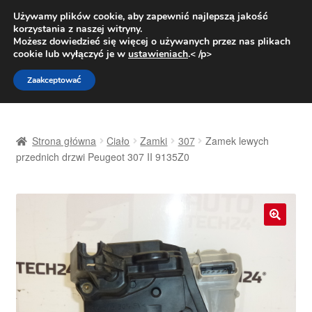
DOSTAWA od 31 zł
Używamy plików cookie, aby zapewnić najlepszą jakość
korzystania z naszej witryny.
Pn.-pt. 9:00-16:00
800 003 167
Możesz dowiedzieć się więcej o używanych przez nas plikach
cookie lub wyłączyć je w
ustawieniach
.< /p>
Przejdź
Przejdź
Menu
Zaakceptować
do
do
nawigacji
treści
Strona główna
Strona główna
Ciało
Zamki
307
Zamek lewych
Dostawa
przednich drzwi Peugeot 307 II 9135Z0
Dostawa na cały świat
Kontakt
🔍
Moje konto
O nas