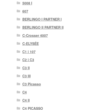
5008 I
607
BERLINGO I PARTNER I
BERLINGO II PARTNER II
C-Crosser 4007
C-ELYSÉE
C1 i 107
C2 i C3
C3 II
C3 III
C3 Picasso
C4
C4 II
C4 PICASSO