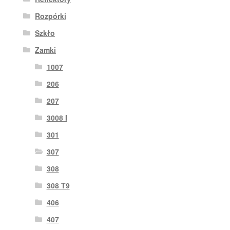
Rozpórki
Szkło
Zamki
1007
206
207
3008 I
301
307
308
308 T9
406
407