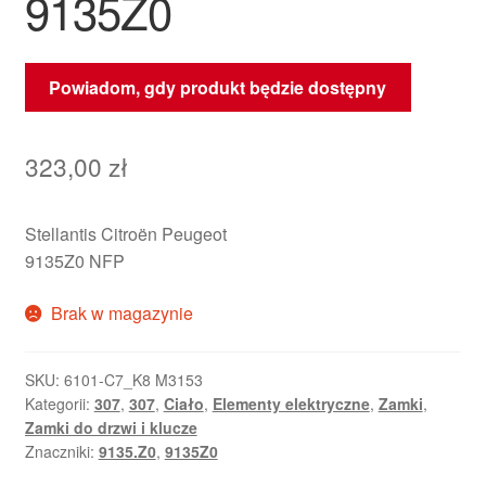
9135Z0
Powiadom, gdy produkt będzie dostępny
323,00
zł
Stellantis Citroën Peugeot
9135Z0 NFP
Brak w magazynie
SKU:
6101-C7_K8 M3153
Kategorii:
307
,
307
,
Ciało
,
Elementy elektryczne
,
Zamki
,
Zamki do drzwi i klucze
Znaczniki:
9135.Z0
,
9135Z0