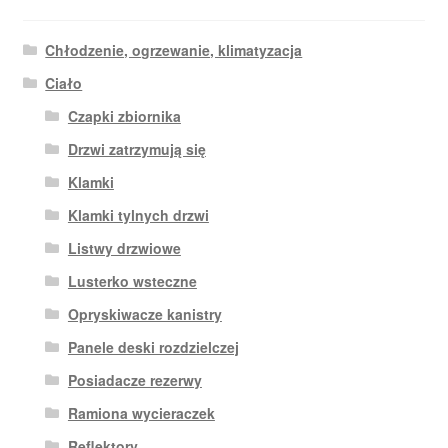
Chłodzenie, ogrzewanie, klimatyzacja
Ciało
Czapki zbiornika
Drzwi zatrzymują się
Klamki
Klamki tylnych drzwi
Listwy drzwiowe
Lusterko wsteczne
Opryskiwacze kanistry
Panele deski rozdzielczej
Posiadacze rezerwy
Ramiona wycieraczek
Reflektory