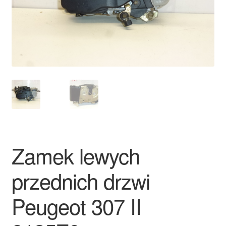
Płatności
Polityka prywatności
Procedura reklamacyjna
Skarga
Wózek
Zamek lewych
Zamówienia
przednich drzwi
Zasady i warunki
Peugeot 307 II