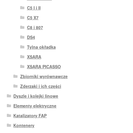
C5 I i II
C5 X7
C8 i 807
DS4
Tylna okładka
XSARA
XSARA PICASSO
Zbiorniki wyrównawcze
Zderzaki i ich części
Dyszle i kolejki linowe
Elementy elektryczne
Katalizatory FAP
Kontenery