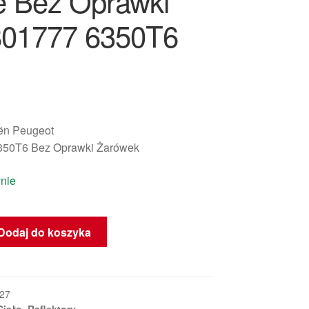
 Bez Oprawki
01777 6350T6
oën Peugeot
350T6 Bez Oprawki Żarówek
nie
Dodaj do koszyka
27