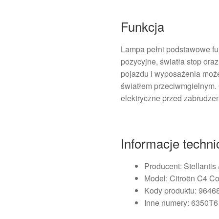
Funkcja
Lampa pełni podstawowe funk
pozycyjne, światła stop ora
pojazdu i wyposażenia może
światłem przeciwmgielnym. O
elektryczne przed zabrudze
Informacje techn
Producent: Stellantis 
Model: Citroën C4 Co
Kody produktu: 9646
Inne numery: 6350T6