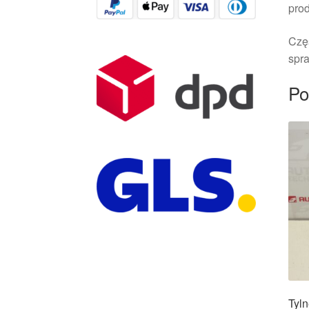
pro
Czę
spra
Po
Tyl