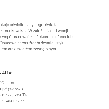
cje oświetlenia tylnego: światła
z kierunkowskaz. W zależności od wersji
 współpracować z reflektorem cofania lub
budowa chroni źródła światła i styki
niem oraz światłem zewnętrznym.
iczne
/ Citroën
upé (3-drzwi)
801777, 6350T6
 | 9646801777