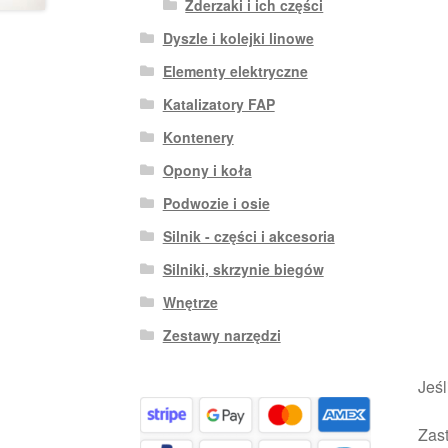
Zderzaki i ich części
Dyszle i kolejki linowe
Elementy elektryczne
Katalizatory FAP
Kontenery
Opony i koła
Podwozie i osie
Silnik - części i akcesoria
Silniki, skrzynie biegów
Wnętrze
Zestawy narzędzi
Jeśl
Zast