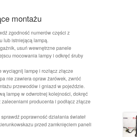
ące montażu
wdź zgodność numerów części z
 lub istniejącą lampą.
gażnik, usuń wewnętrzne panele
jscu mocowania lampy i odkręć śruby
 wyciągnij lampę i rozłącz złącze
ampa nie zawiera opraw żarówek, zwróć
tażu przewodów i gniazd w pojeździe.
ą lampę w odwrotnej kolejności, dokręć
zaleceniami producenta i podłącz złącze
 sprawdź poprawność działania świateł
 kierunkowskazu przed zamknięciem paneli