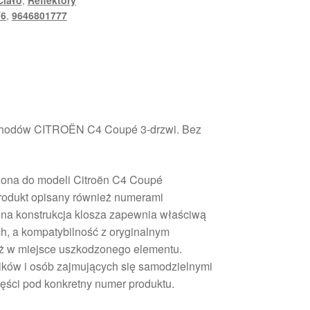
Ciało
,
Reflektory
T6
,
9646801777
chodów CITROËN C4 Coupé 3-drzwi. Bez
zona do modeli Citroën C4 Coupé
rodukt opisany również numerami
na konstrukcja klosza zapewnia właściwą
h, a kompatybilność z oryginalnym
 w miejsce uszkodzonego elementu.
ików i osób zajmujących się samodzielnymi
ęści pod konkretny numer produktu.