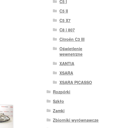
C5 I
C5 II
C5 X7
C8 i 807
Citroën C3 III
Oświetlenie
wewnętrzne
XANTIA
XSARA
XSARA PICASSO
Rozpórki
Szkło
Zamki
Zbiorniki wyrównawcze