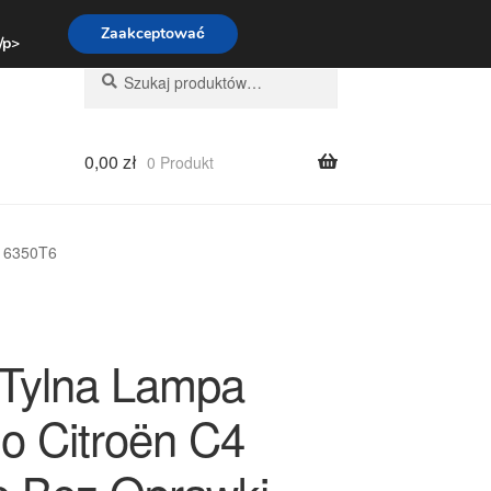
:00-16:00
800 003 167
Zaakceptować
 /p>
Szukaj:
Szukaj
0,00
zł
0 Produkt
7 6350T6
Tylna Lampa
ło Citroën C4