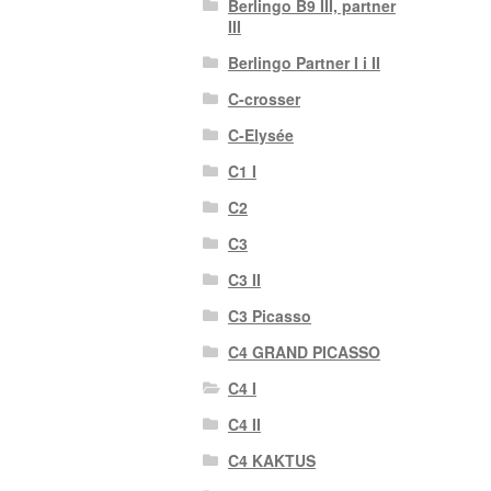
Berlingo B9 III, partner
III
Berlingo Partner I i II
C-crosser
C-Elysée
C1 I
C2
C3
C3 II
C3 Picasso
C4 GRAND PICASSO
C4 I
C4 II
C4 KAKTUS