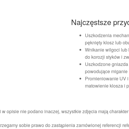
Najczęstsze przy
Uszkodzenia mechani
pęknięty klosz lub o
Wnikanie wilgoci lu
do korozji styków i zw
Uszkodzone gniazda l
powodujące miganie lu
Promieniowanie UV i 
matowienie klosza i 
i w opisie nie podano inaczej, wszystkie zdjęcia mają charakte
rzegamy sobie prawo do zastąpienia zamówionej referencji re