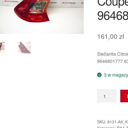
Coupe
96468
161,00
zł
Stellantis Citr
9646801777 6
3 w magazy
ilość
Lewa
Tylna
Lampa
Światło
SKU:
8131-A5_K