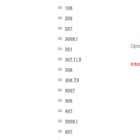
108
206
207
3008 I
Opi
301
307 I i II
Inf
308
308 T9
4007
406
407
5008 I
607