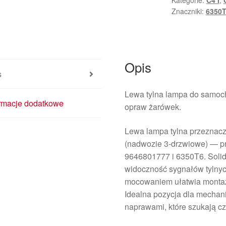
Kategorie:
C4 I
,
Citroën
Znaczniki:
6350
C4
Coupe
Bez
Oprawki
Opis
9646801777
s
6350T6
Lewa tylna lampa do samo
ormacje dodatkowe
opraw żarówek.
Lewa lampa tylna przeznac
(nadwozie 3‑drzwiowe) — p
9646801777 i 6350T6. Solid
widoczność sygnałów tylnyc
mocowaniem ułatwia montaż
Idealna pozycja dla mechan
naprawami, które szukają cz