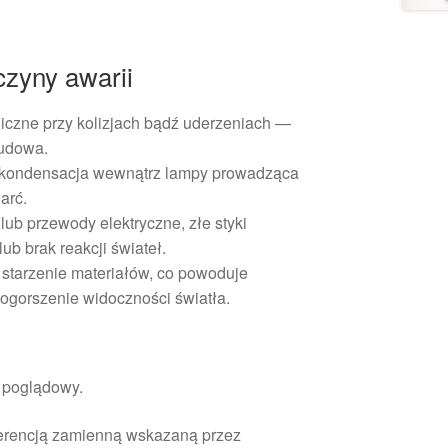
czyny awarii
czne przy kolizjach bądź uderzeniach —
budowa.
b kondensacja wewnątrz lampy prowadząca
arć.
ub przewody elektryczne, złe styki
b brak reakcji świateł.
starzenie materiałów, co powoduje
pogorszenie widoczności światła.
r poglądowy.
ferencją zamienną wskazaną przez