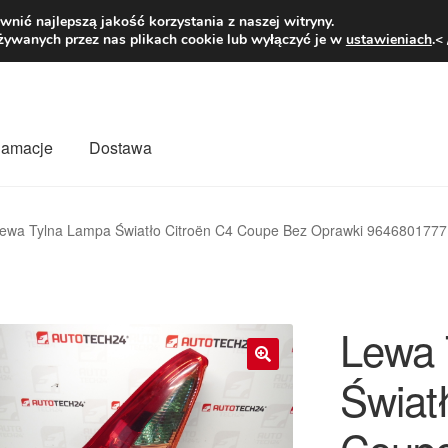
1 zł
Pn.-pt. 9
nić najlepszą jakość korzystania z naszej witryny.
żywanych przez nas plikach cookie lub wyłączyć je w
ustawieniach
.<
klamacje
Dostawa
wiat
Kontakt
Moje konto
O nas
Płatności
Polityka prywatności
ewa Tylna Lampa Światło Citroën C4 Coupe Bez Oprawki 964680177
mówienia
Zasady i warunki
Lewa 
Świat
🔍