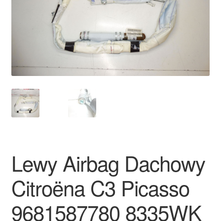
Płatności
Polityka prywatności
Procedura reklamacyjna
Skarga
Wózek
Zamówienia
Lewy Airbag Dachowy
Zasady i warunki
Citroëna C3 Picasso
9681587780 8335WK