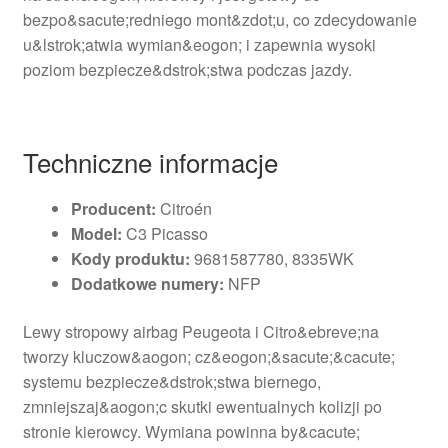
bezpo&sacute;redniego mont&zdot;u, co zdecydowanie
u&lstrok;atwia wymian&eogon; i zapewnia wysoki
poziom bezpiecze&dstrok;stwa podczas jazdy.
Techniczne informacje
Producent:
Citroén
Model:
C3 Picasso
Kody produktu:
9681587780, 8335WK
Dodatkowe numery:
NFP
Lewy stropowy airbag Peugeota i Citro&ebreve;na
tworzy kluczow&aogon; cz&eogon;&sacute;&cacute;
systemu bezpiecze&dstrok;stwa biernego,
zmniejszaj&aogon;c skutki ewentualnych kolizji po
stronie kierowcy. Wymiana powinna by&cacute;