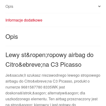
Opis
Informacje dodatkowe
Opis
Lewy st&ropen;ropowy airbag do
Citro&ebreve;na C3 Picasso
Je&sacute;li szukasz niezawodnego lewego stropowego
airbagu do Citro&ebreve;na C3 Picasso, produkt o
numerze 9681587780 8335WK jest
doskona&lstrok;&aogon; alternatyw&aogon; dla
uszkodzonego elementu. Ten airbag przeznaczony jest
na stron&eogon; kierowcy i jest gotowy do