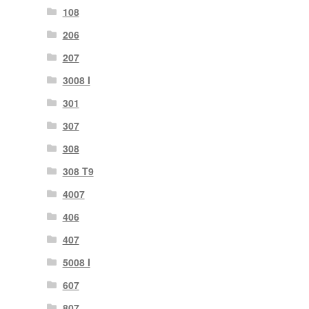
108
206
207
3008 I
301
307
308
308 T9
4007
406
407
5008 I
607
807