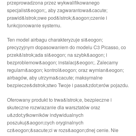
przeprowadzona przez wykwalifikowanego
specjalist&eogon;, aby zagwarantowa&cacute;
prawid&lstrok;owe pod&lstrok;&aogon;czenie i
funkcjonowanie systemu.
Ten model airbagu charakteryzuje si&eogon;
precyzyjnym dopasowaniem do modelu C3 Picasso, co
przek&lstrok;ada si&eogon; na szybk&aogon; i
bezproblemow&aogon; instalacj&eogon;. Zalecamy
regularn&aogon; kontrol&eogon; oraz wymian&eogon;
airbagów, aby utrzyma&cacute; maksymalne
bezpiecze&dstrok;stwo Twoje i pasa&zdot;erów pojazdu.
Oferowany produkt to trwa&lstrok;e, bezpieczne i
skuteczne rozwiazanie dla warsztatów oraz
u&zdot;ytkowników indywidualnych
poszukuj&aogon;cych oryginalnych
cz&eogon;&sacute;ci w rozs&aogon;dnej cenie. Nie