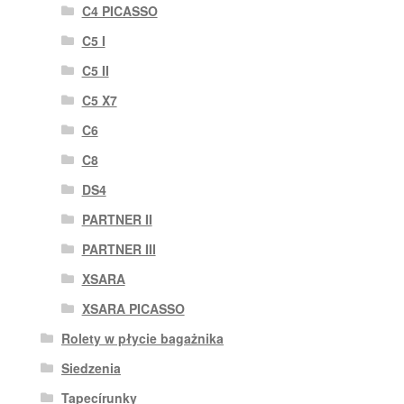
C4 PICASSO
C5 I
C5 II
C5 X7
C6
C8
DS4
PARTNER II
PARTNER III
XSARA
XSARA PICASSO
Rolety w płycie bagażnika
Siedzenia
Tapecírunky