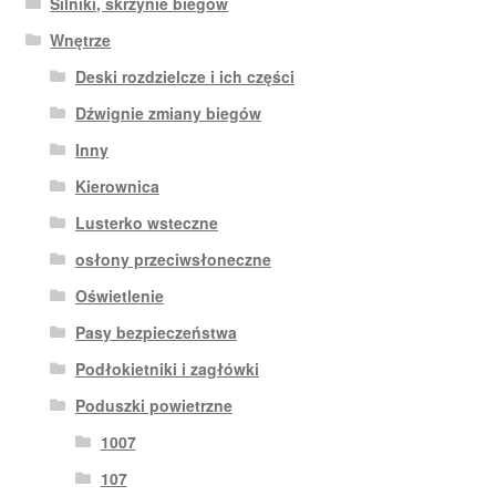
Silniki, skrzynie biegów
Wnętrze
Deski rozdzielcze i ich części
Dźwignie zmiany biegów
Inny
Kierownica
Lusterko wsteczne
osłony przeciwsłoneczne
Oświetlenie
Pasy bezpieczeństwa
Podłokietniki i zagłówki
Poduszki powietrzne
1007
107