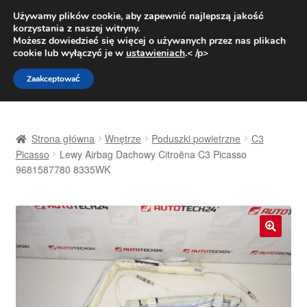
DOSTAWA od 31 zł
Używamy plików cookie, aby zapewnić najlepszą jakość
korzystania z naszej witryny.
Pn.-pt. 9:00-16:00
800 003 167
Możesz dowiedzieć się więcej o używanych przez nas plikach
cookie lub wyłączyć je w
ustawieniach
.< /p>
Przejdź
Przejdź
Menu
Zaakceptować
do
do
nawigacji
treści
Strona główna
Strona główna
Wnętrze
Poduszki powietrzne
C3
Dostawa
Picasso
Lewy Airbag Dachowy Citroëna C3 Picasso
9681587780 8335WK
Dostawa na cały świat
Kontakt
🔍
Moje konto
O nas