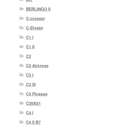
BERLINGO II
C-crosser
C-Elysée
C1 I
C1 II
C2
C3 Aircross
C3 I
C3 III
C3 Picasso
C3IIA51
C4 I
C4 II B7