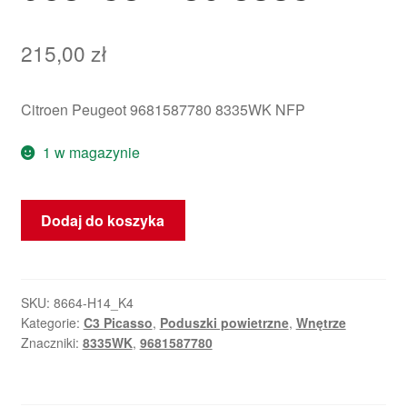
215,00
zł
Citroen Peugeot 9681587780 8335WK NFP
1 w magazynie
ilość
Dodaj do koszyka
Lewy
Airbag
Dachowy
Citroëna
SKU:
8664-H14_K4
Kategorie:
C3 Picasso
,
Poduszki powietrzne
,
Wnętrze
C3
Znaczniki:
8335WK
,
9681587780
Picasso
9681587780
8335WK