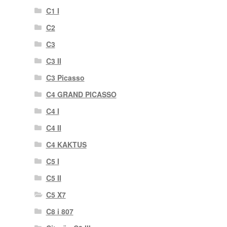
C1 I
C2
C3
C3 II
C3 Picasso
C4 GRAND PICASSO
C4 I
C4 II
C4 KAKTUS
C5 I
C5 II
C5 X7
C8 i 807