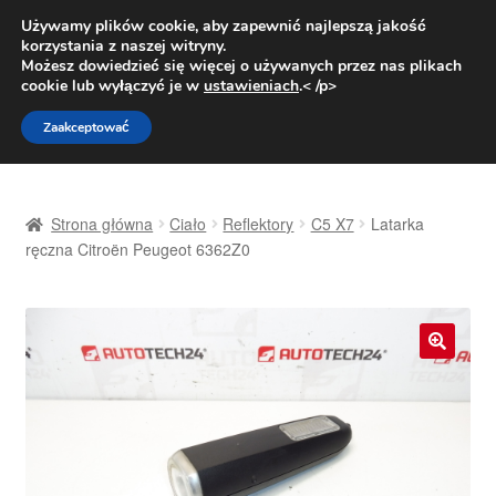
DOSTAWA od 31 zł
Używamy plików cookie, aby zapewnić najlepszą jakość
korzystania z naszej witryny.
Pn.-pt. 9:00-16:00
800 003 167
Możesz dowiedzieć się więcej o używanych przez nas plikach
cookie lub wyłączyć je w
ustawieniach
.< /p>
Przejdź
Przejdź
Menu
Zaakceptować
do
do
nawigacji
treści
Strona główna
Strona główna
Ciało
Reflektory
C5 X7
Latarka
Dostawa
ręczna Citroën Peugeot 6362Z0
Dostawa na cały świat
Kontakt
🔍
Moje konto
O nas