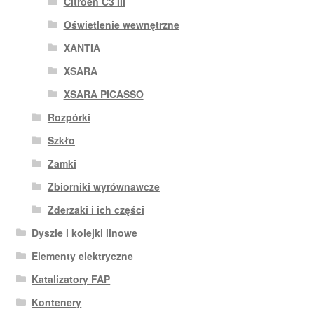
Citroën C3 III
Oświetlenie wewnętrzne
XANTIA
XSARA
XSARA PICASSO
Rozpórki
Szkło
Zamki
Zbiorniki wyrównawcze
Zderzaki i ich części
Dyszle i kolejki linowe
Elementy elektryczne
Katalizatory FAP
Kontenery