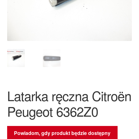
Płatności
Polityka prywatności
Procedura reklamacyjna
Skarga
Wózek
Latarka ręczna Citroën
Zamówienia
Peugeot 6362Z0
Zasady i warunki
Powiadom, gdy produkt będzie dostępny