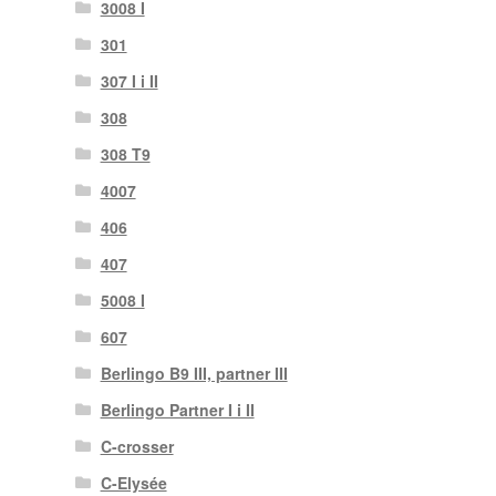
3008 I
301
307 I i II
308
308 T9
4007
406
407
5008 I
607
Berlingo B9 III, partner III
Berlingo Partner I i II
C-crosser
C-Elysée