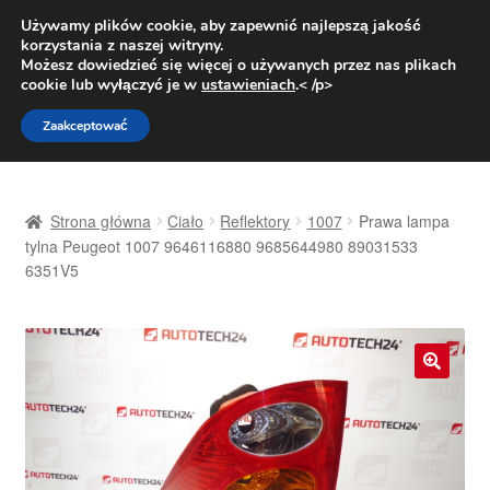
DOSTAWA od 31 zł
Używamy plików cookie, aby zapewnić najlepszą jakość
korzystania z naszej witryny.
Pn.-pt. 9:00-16:00
800 003 167
Możesz dowiedzieć się więcej o używanych przez nas plikach
cookie lub wyłączyć je w
ustawieniach
.< /p>
Przejdź
Przejdź
Menu
Zaakceptować
do
do
nawigacji
treści
Strona główna
Strona główna
Ciało
Reflektory
1007
Prawa lampa
Dostawa
tylna Peugeot 1007 9646116880 9685644980 89031533
6351V5
Dostawa na cały świat
Kontakt
🔍
Moje konto
O nas