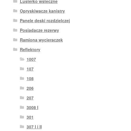
Lusterko wsteczne
Opryskiwacze kanistry
Panele deski rozdzielczej
Posiadacze rezerwy
Ramiona wycieraczek
Reflektory
1007
107
108
206
207
3008 I
301
307 I i II