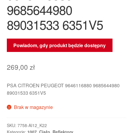
9685644980
89031533 6351V5
Powiadom, gdy produkt będzie dostępny
269,00
zł
PSA CITROEN PEUGEOT 9646116880 9685644980
89031533 6351V5
Brak w magazynie
SKU:
7758-AI12_K22
Kategorie:
1007
,
Ciało
,
Reflektory