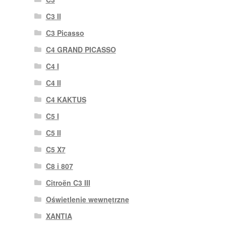
C3 II
C3 Picasso
C4 GRAND PICASSO
C4 I
C4 II
C4 KAKTUS
C5 I
C5 II
C5 X7
C8 i 807
Citroën C3 III
Oświetlenie wewnętrzne
XANTIA