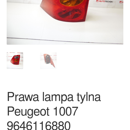
Płatności
Polityka prywatności
Procedura reklamacyjna
Skarga
Wózek
Zamówienia
Prawa lampa tylna
Zasady i warunki
Peugeot 1007
9646116880