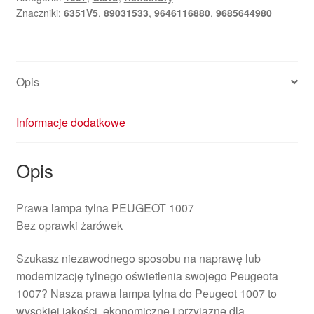
Znaczniki:
6351V5
,
89031533
,
9646116880
,
9685644980
Opis
Informacje dodatkowe
Opis
Prawa lampa tylna PEUGEOT 1007
Bez oprawki żarówek
Szukasz niezawodnego sposobu na naprawę lub
modernizację tylnego oświetlenia swojego Peugeota
1007? Nasza prawa lampa tylna do Peugeot 1007 to
wysokiej jakości, ekonomiczne i przyjazne dla