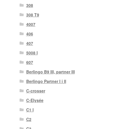
308
308 T9
4007
406
407
5008 I
607
Berlingo B9 III, partner III
Berlingo Partner I i II
C-crosser
C-Elysée
C1 I
C2
C3