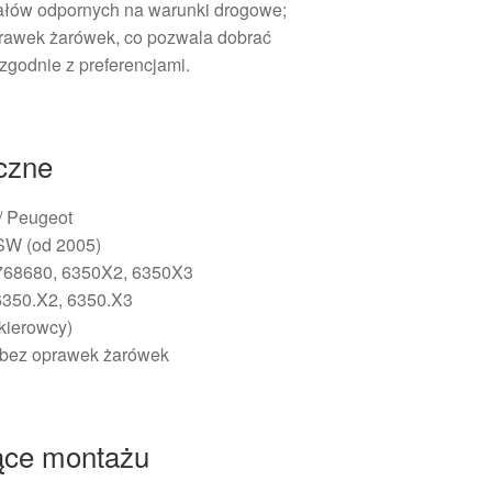
ałów odpornych na warunki drogowe;
rawek żarówek, co pozwala dobrać
zgodnie z preferencjami.
iczne
 / Peugeot
SW (od 2005)
768680, 6350X2, 6350X3
6350.X2, 6350.X3
 kierowcy)
 bez oprawek żarówek
ące montażu