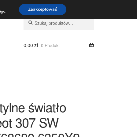
:00-16:00
800 003 167
Zaakceptować
 /p>
Szukaj:
Szukaj
0,00
zł
0 Produkt
ylne światło
ot 307 SW