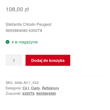
108,00
zł
Stellantis Citroën Peugeot
9655864080 6350T8
4 w magazynie
ilość
Dodaj do koszyka
Lewa
lampa
tylna
Citroën
SKU:
3066-AI11_K22
Kategorie:
C4 I
,
Ciało
,
Reflektory
C4
Znaczniki:
6350T8
,
9655864080
5-
drzwi
9655864080