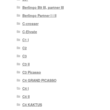
Berlingo B9 III, partner III
Berlingo Partner I i II
C-crosser
C-Elysée
C1 I
C2
C3
C3 II
C3 Picasso
C4 GRAND PICASSO
C4 I
C4 II
C4 KAKTUS