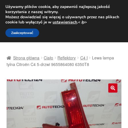
DOSTAWA od 31 zł
Używamy plików cookie, aby zapewnić najlepszą jakość
korzystania z naszej witryny.
Pn.-pt. 9:00-16:00
800 003 167
Możesz dowiedzieć się więcej o używanych przez nas plikach
cookie lub wyłączyć je w
ustawieniach
.< /p>
Przejdź
Przejdź
Menu
Zaakceptować
do
do
nawigacji
treści
Strona główna
Strona główna
Ciało
Reflektory
C4 I
Lewa lampa
Dostawa
tylna Citroën C4 5-drzwi 9655864080 6350T8
Dostawa na cały świat
Kontakt
🔍
Moje konto
O nas