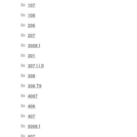
107
108
206
207
3008 I
301
307 I i II
308
308 T9
4007
406
407
5008 I
607