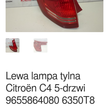
Płatności
Polityka prywatności
Procedura reklamacyjna
Skarga
Wózek
Lewa lampa tylna
Zamówienia
Citroën C4 5-drzwi
Zasady i warunki
9655864080 6350T8