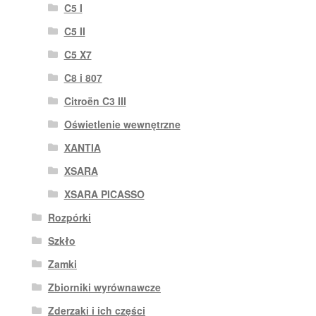
C5 I
C5 II
C5 X7
C8 i 807
Citroën C3 III
Oświetlenie wewnętrzne
XANTIA
XSARA
XSARA PICASSO
Rozpórki
Szkło
Zamki
Zbiorniki wyrównawcze
Zderzaki i ich części