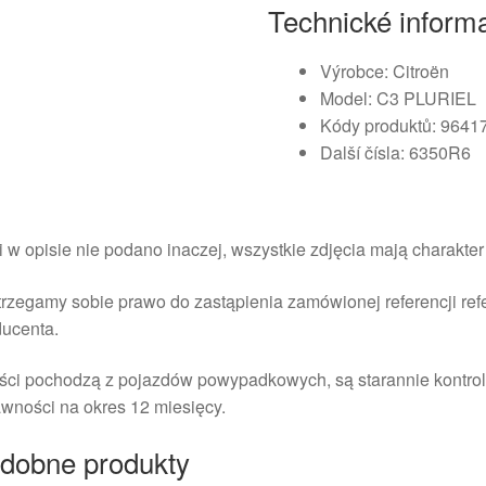
Technické inform
Výrobce: Citroën
Model: C3 PLURIEL
Kódy produktů: 9641
Další čísla: 6350R6
i w opisie nie podano inaczej, wszystkie zdjęcia mają charakte
rzegamy sobie prawo do zastąpienia zamówionej referencji re
ducenta.
ści pochodzą z pojazdów powypadkowych, są starannie kontrol
wności na okres 12 miesięcy.
dobne produkty