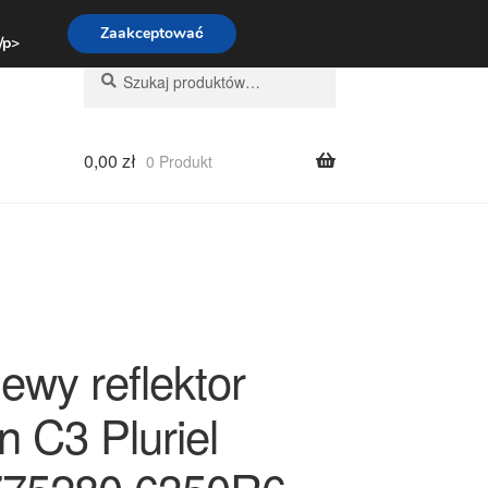
:00-16:00
800 003 167
Zaakceptować
 /p>
Szukaj:
Szukaj
0,00
zł
0 Produkt
lewy reflektor
n C3 Pluriel