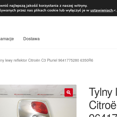
1 zł
Pn.-pt. 9
nić najlepszą jakość korzystania z naszej witryny.
żywanych przez nas plikach cookie lub wyłączyć je w
ustawieniach
.<
klamacje
Dostawa
wiat
Kontakt
Moje konto
O nas
Płatności
Polityka prywatności
lny lewy reflektor Citroën C3 Pluriel 9641775280 6350R6
mówienia
Zasady i warunki
Tylny 
Citroë
🔍