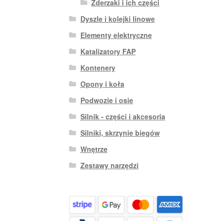
Zderzaki i ich części
Dyszle i kolejki linowe
Elementy elektryczne
Katalizatory FAP
Kontenery
Opony i koła
Podwozie i osie
Silnik - części i akcesoria
Silniki, skrzynie biegów
Wnętrze
Zestawy narzędzi