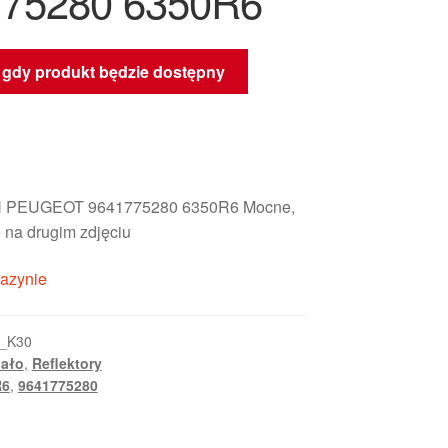
775280 6350R6
gdy produkt będzie dostępny
 PEUGEOT 9641775280 6350R6 Mocne,
 na drugim zdjęciu
azynie
_K30
iało
,
Reflektory
R6
,
9641775280