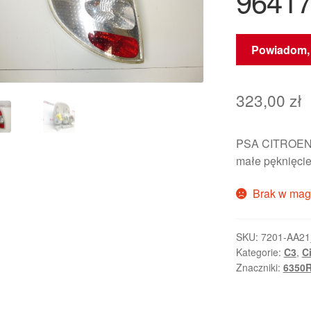
9641
Powiadom, 
323,00
zł
PSA CITROEN
małe pęknięcie
Brak w mag
SKU:
7201-AA21
Kategorie:
C3
,
C
Znaczniki:
6350