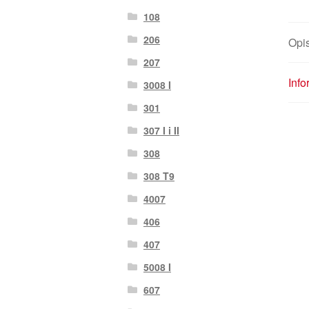
108
206
Opi
207
Inf
3008 I
301
307 I i II
308
308 T9
4007
406
407
5008 I
607