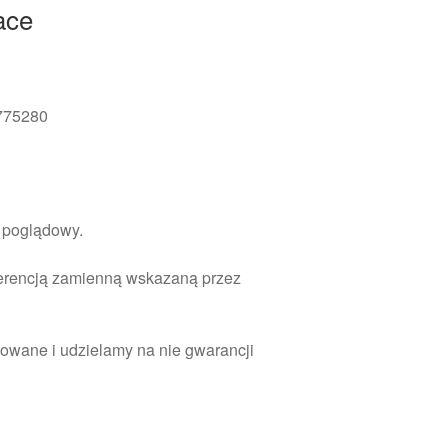
ace
775280
r poglądowy.
ferencją zamienną wskazaną przez
owane i udzielamy na nie gwarancji