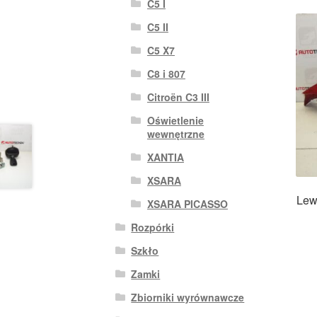
C5 I
C5 II
C5 X7
C8 i 807
Citroën C3 III
Oświetlenie
wewnętrzne
XANTIA
XSARA
Lew
XSARA PICASSO
Rozpórki
Szkło
Zamki
Zbiorniki wyrównawcze