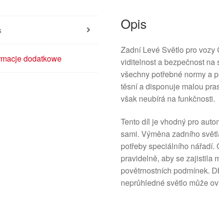
Opis
s
Zadní Levé Světlo pro vozy
ormacje dodatkowe
viditelnost a bezpečnost na 
všechny potřebné normy a pe
těsní a disponuje malou pras
však neubírá na funkčnosti.
Tento díl je vhodný pro autom
sami. Výměna zadního světla
potřeby speciálního nářadí.
pravidelně, aby se zajistila 
povětrnostních podmínek. D
neprůhledné světlo může ovl