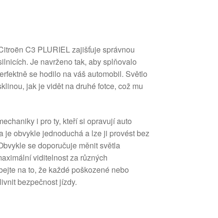
 Citroën C3 PLURIEL zajišťuje správnou
silnicích. Je navrženo tak, aby splňovalo
rfektně se hodilo na váš automobil. Světlo
klinou, jak je vidět na druhé fotce, což mu
echaniky i pro ty, kteří si opravují auto
 je obvykle jednoduchá a lze ji provést bez
 Obvykle se doporučuje měnit světla
maximální viditelnost za různých
bejte na to, že každé poškozené nebo
ivnit bezpečnost jízdy.