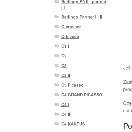
Berlingo B9 III, partner
III
Berlingo Partner I i II
C-crosser
C-Elysée
C1 I
C2
C3
Jeśl
C3 II
Zast
C3 Picasso
pro
C4 GRAND PICASSO
Czę
C4 I
spra
C4 II
Po
C4 KAKTUS