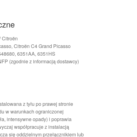
iczne
/ Citroën
casso, Citroën C4 Grand Picasso
3548680, 6351AA, 6351HS
FP (zgodnie z informacją dostawcy)
talowana z tyłu po prawej stronie
du w warunkach ograniczonej
gła, intensywne opady) i poprawia
yczaj współpracuje z instalacją
cza się oddzielnym przełącznikiem lub