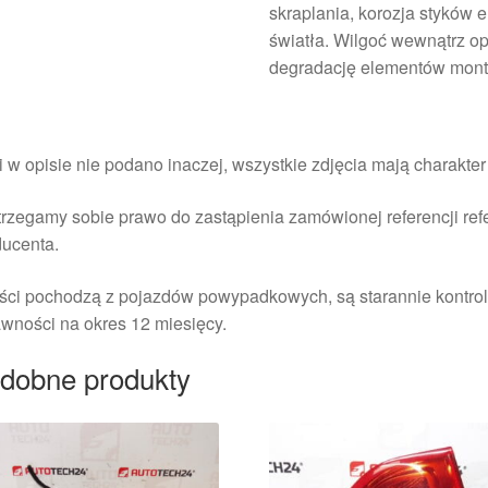
skraplania, korozja styków 
światła. Wilgoć wewnątrz o
degradację elementów mon
i w opisie nie podano inaczej, wszystkie zdjęcia mają charakte
rzegamy sobie prawo do zastąpienia zamówionej referencji re
ducenta.
ści pochodzą z pojazdów powypadkowych, są starannie kontrol
wności na okres 12 miesięcy.
dobne produkty