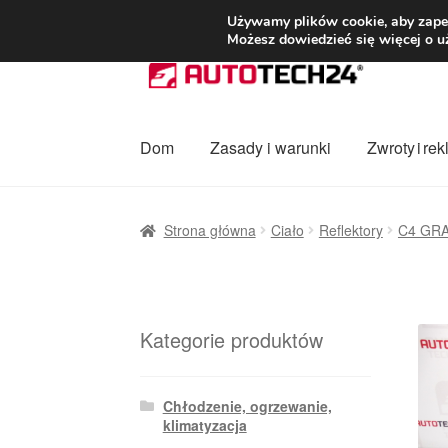
DOSTAWA od 3
Używamy plików cookie, aby zapew
Możesz dowiedzieć się więcej o u
Przejdź
Przejdź
do
do
nawigacji
treści
Dom
Zasady i warunki
Zwroty i re
Strona główna
Dostawa
Dostawa na cały ś
Strona główna
Ciało
Reflektory
C4 GR
Procedura reklamacyjna
Skarga
Wózek
Za
Kategorie produktów
Chłodzenie, ogrzewanie,
klimatyzacja