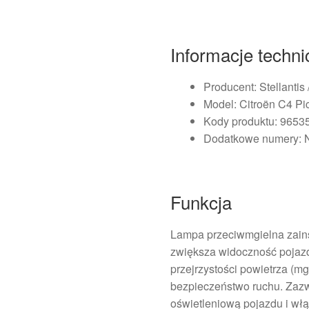
Informacje techn
Producent: Stellantis 
Model: Citroën C4 Pi
Kody produktu: 965
Dodatkowe numery: N
Funkcja
Lampa przeciwmgielna zains
zwiększa widoczność pojaz
przejrzystości powietrza (m
bezpieczeństwo ruchu. Zazw
oświetleniową pojazdu i włą