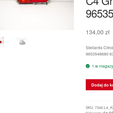
C4 Gr
9653
134,00
zł
Stellantis Citr
9653548680 6
1 w magazy
ilość
Dodaj do k
Tylna
prawa
lampa
przeciwmgieln
SKU:
7346-L4_K