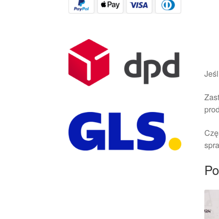
Jeśl
Zast
pro
Czę
spra
Po