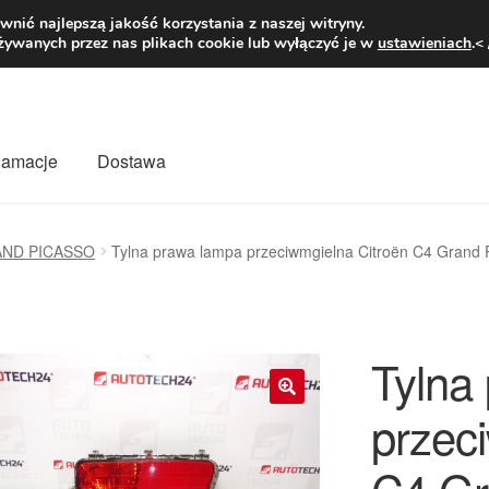
1 zł
Pn.-pt. 9
nić najlepszą jakość korzystania z naszej witryny.
żywanych przez nas plikach cookie lub wyłączyć je w
ustawieniach
.<
klamacje
Dostawa
wiat
Kontakt
Moje konto
O nas
Płatności
Polityka prywatności
AND PICASSO
Tylna prawa lampa przeciwmgielna Citroën C4 Grand
mówienia
Zasady i warunki
Tylna
przec
🔍