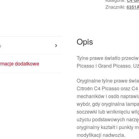
Kategorie:
C4 G
Citroën
Znaczniki:
6351
C4
Grand
Picasso
9653548680
Opis
6351AA
s
Tylne prawe światło przec
ormacje dodatkowe
Picasso i Grand Picasso. U
Oryginalne tylne prawe świ
Citroën C4 Picasso oraz C4
mechaników i osób naprawi
wybór, gdy oryginalna lampa
soczewki lub wniknięciu wil
użyciu podstawowych narzę
oryginalny kształt i punkty
modyfikacji nadwozia.