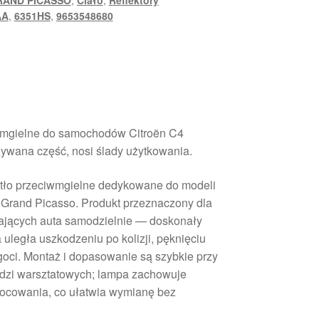
RAND PICASSO
,
Ciało
,
Reflektory
AA
,
6351HS
,
9653548680
iwmgielne do samochodów Citroën C4
żywana część, nosi ślady użytkowania.
atło przeciwmgielne dedykowane do modeli
 Grand Picasso. Produkt przeznaczony dla
ających auta samodzielnie — doskonały
 uległa uszkodzeniu po kolizji, pęknięciu
goci. Montaż i dopasowanie są szybkie przy
dzi warsztatowych; lampa zachowuje
 mocowania, co ułatwia wymianę bez