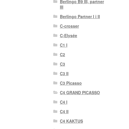
Berlingo B9 III, partner
III
Berlingo Partner I i II
C-crosser
C-Elysée
C1 I
C2
C3
C3 II
C3 Picasso
C4 GRAND PICASSO
C4 I
C4 II
C4 KAKTUS