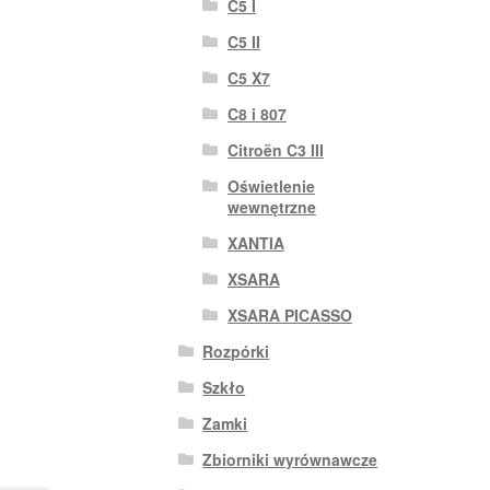
C5 I
C5 II
C5 X7
C8 i 807
Citroën C3 III
Oświetlenie
wewnętrzne
XANTIA
XSARA
XSARA PICASSO
Rozpórki
Szkło
Zamki
Zbiorniki wyrównawcze