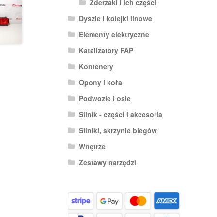
Zderzaki i ich części
Dyszle i kolejki linowe
Elementy elektryczne
Katalizatory FAP
Kontenery
Opony i koła
Podwozie i osie
Silnik - części i akcesoria
Silniki, skrzynie biegów
Wnętrze
Zestawy narzędzi