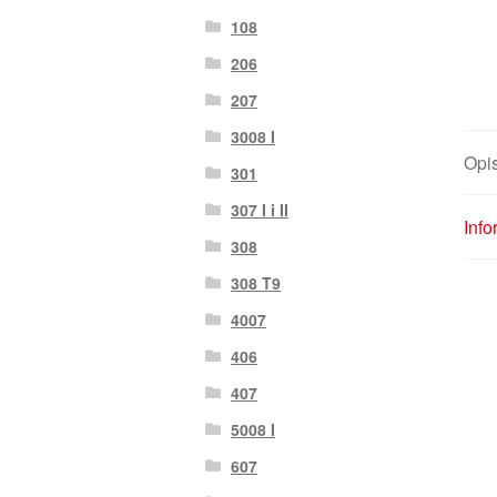
108
206
207
3008 I
Opi
301
307 I i II
Inf
308
308 T9
4007
406
407
5008 I
607