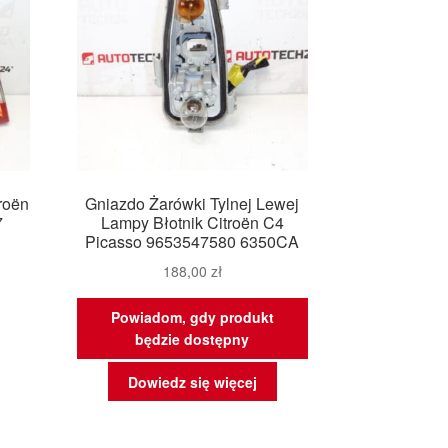
troën
Gniazdo Żarówki Tylnej Lewej
7
Lampy Błotnik Citroën C4
Picasso 9653547580 6350CA
188,00
zł
Powiadom, gdy produkt
będzie dostępny
Dowiedz się więcej