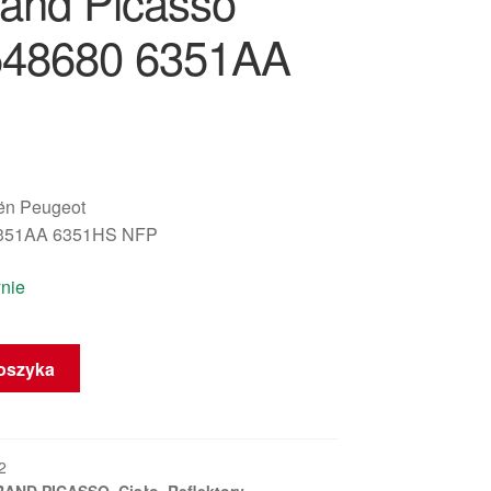
and Picasso
548680 6351AA
oën Peugeot
351AA 6351HS NFP
nie
oszyka
a
2