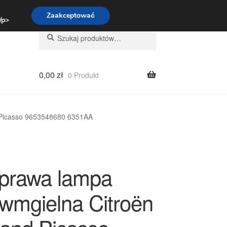
:00-16:00
800 003 167
Zaakceptować
 /p>
Szukaj:
Szukaj
0,00
zł
0 Produkt
 Picasso 9653548680 6351AA
 prawa lampa
iwmgielna Citroën