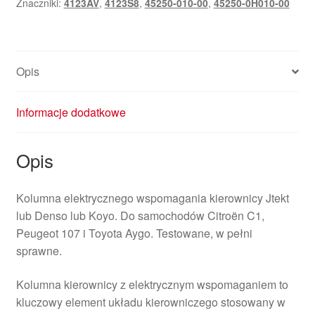
Znaczniki:
4123AV
,
4123S8
,
45250-010-00
,
45250-0H010-00
107
45250-
0H010-
00
Opis
995-
10500
Informacje dodatkowe
Opis
Kolumna elektrycznego wspomagania kierownicy Jtekt
lub Denso lub Koyo. Do samochodów Citroën C1,
Peugeot 107 i Toyota Aygo. Testowane, w pełni
sprawne.
Kolumna kierownicy z elektrycznym wspomaganiem to
kluczowy element układu kierowniczego stosowany w