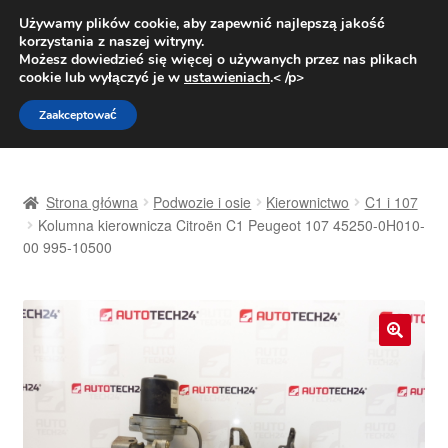
DOSTAWA od 31 zł
Używamy plików cookie, aby zapewnić najlepszą jakość
korzystania z naszej witryny.
Pn.-pt. 9:00-16:00
800 003 167
Możesz dowiedzieć się więcej o używanych przez nas plikach
cookie lub wyłączyć je w
ustawieniach
.< /p>
Przejdź
Przejdź
Menu
Zaakceptować
do
do
nawigacji
treści
Strona główna
Strona główna
Podwozie i osie
Kierownictwo
C1 i 107
Dostawa
Kolumna kierownicza Citroën C1 Peugeot 107 45250-0H010-
00 995-10500
Dostawa na cały świat
Kontakt
🔍
Moje konto
O nas