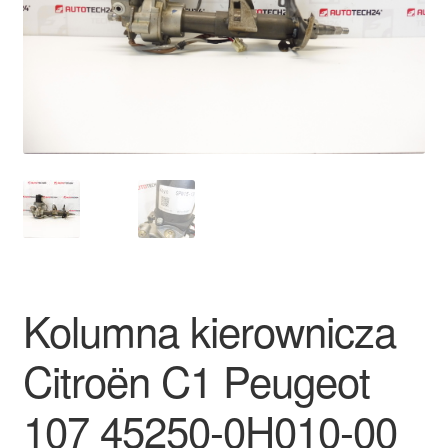
Płatności
Polityka prywatności
Procedura reklamacyjna
Skarga
Wózek
Zamówienia
Kolumna kierownicza
Zasady i warunki
Citroën C1 Peugeot
107 45250-0H010-00