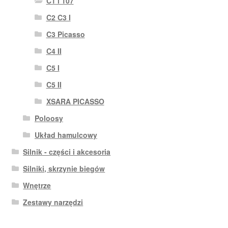
C1 i 107
C2 C3 I
C3 Picasso
C4 II
C5 I
C5 II
XSARA PICASSO
Poloosy
Układ hamulcowy
Silnik - części i akcesoria
Silniki, skrzynie biegów
Wnętrze
Zestawy narzędzi