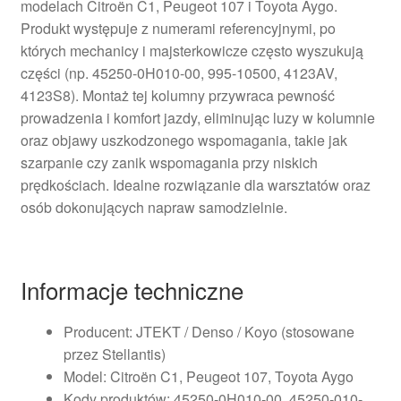
modelach Citroën C1, Peugeot 107 i Toyota Aygo.
Produkt występuje z numerami referencyjnymi, po
których mechanicy i majsterkowicze często wyszukują
części (np. 45250-0H010-00, 995-10500, 4123AV,
4123S8). Montaż tej kolumny przywraca pewność
prowadzenia i komfort jazdy, eliminując luzy w kolumnie
oraz objawy uszkodzonego wspomagania, takie jak
szarpanie czy zanik wspomagania przy niskich
prędkościach. Idealne rozwiązanie dla warsztatów oraz
osób dokonujących napraw samodzielnie.
Informacje techniczne
Producent: JTEKT / Denso / Koyo (stosowane
przez Stellantis)
Model: Citroën C1, Peugeot 107, Toyota Aygo
Kody produktów: 45250-0H010-00, 45250-010-