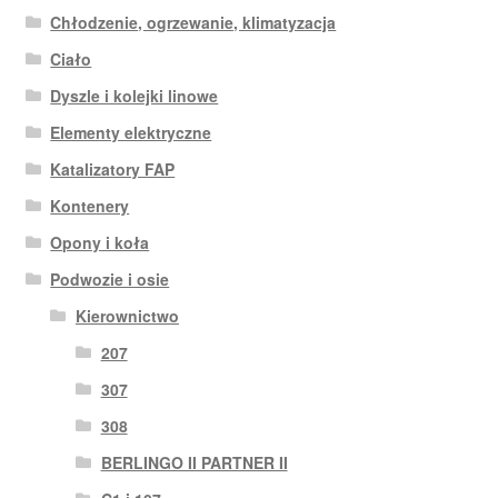
Chłodzenie, ogrzewanie, klimatyzacja
Ciało
Dyszle i kolejki linowe
Elementy elektryczne
Katalizatory FAP
Kontenery
Opony i koła
Podwozie i osie
Kierownictwo
207
307
308
BERLINGO II PARTNER II