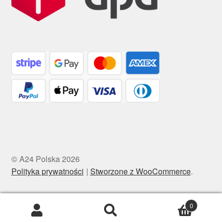
© A24 Polska 2026
Polityka prywatności
Stworzone z WooCommerce
.
0
Szukaj:
Szukaj