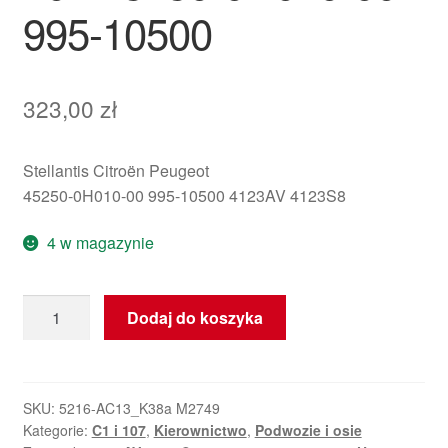
995-10500
323,00
zł
Stellantis Citroën Peugeot
45250-0H010-00 995-10500 4123AV 4123S8
4 w magazynie
ilość
Dodaj do koszyka
Kolumna
kierownicza
Citroën
C1
SKU:
5216-AC13_K38a M2749
Kategorie:
C1 i 107
,
Kierownictwo
,
Podwozie i osie
Peugeot