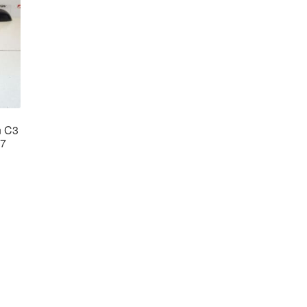
n C3
77