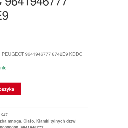
 9641946777
E9
 PEUGEOT 9641946777 8742E9 KDDC
nie
oszyka
_K47
czba mnoga
,
Ciało
,
Klamki tylnych drzwi
00000000
,
9641946777