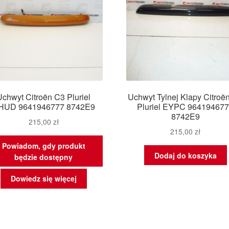
Uchwyt Citroën C3 Pluriel
Uchwyt Tylnej Klapy Citroë
HUD 9641946777 8742E9
Pluriel EYPC 96419467
8742E9
215,00
zł
215,00
zł
Powiadom, gdy produkt
Dodaj do koszyka
będzie dostępny
Dowiedz się więcej