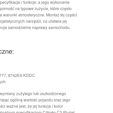
pecyfikacje i funkcje, a jego wykonanie
porność na typowe zużycie, które często
a warunki atmosferyczne. Montaż tej części
cjalistycznych narzędzi, co ułatwia jej
eruje samodzielne naprawy samochodu.
czne:
777, 8742E9 KDDC
ych
o wymiany zużytego lub uszkodzonego
wiając ogólną wartość pojazdu oraz jego
i ważne jest, że jej funkcja i kolor
inalnym specyfikacjom Citroën C3 Pluriel,