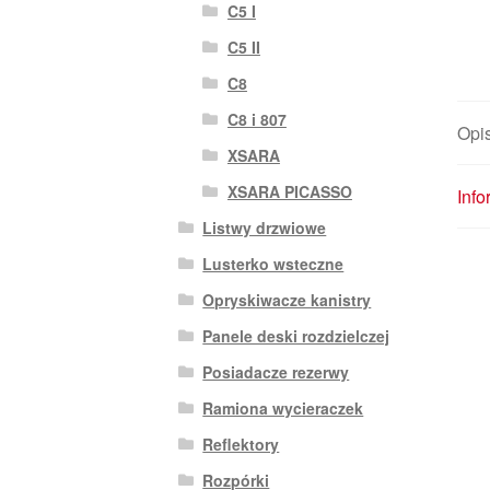
C5 I
C5 II
C8
C8 i 807
Opi
XSARA
XSARA PICASSO
Inf
Listwy drzwiowe
Lusterko wsteczne
Opryskiwacze kanistry
Panele deski rozdzielczej
Posiadacze rezerwy
Ramiona wycieraczek
Reflektory
Rozpórki