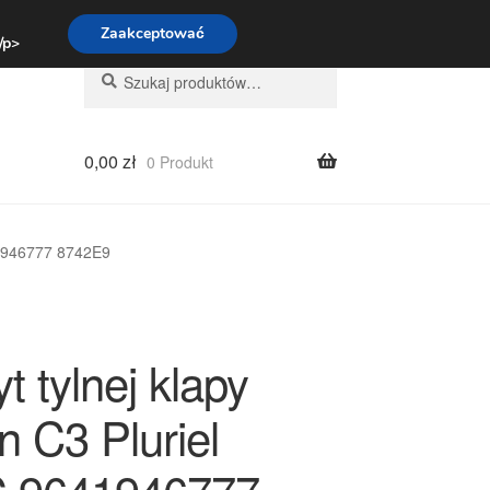
:00-16:00
800 003 167
Zaakceptować
 /p>
Szukaj:
Szukaj
0,00
zł
0 Produkt
41946777 8742E9
 tylnej klapy
n C3 Pluriel