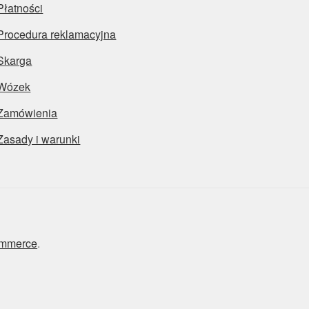
Płatności
Procedura reklamacyjna
Skarga
Wózek
Zamówienia
Zasady i warunki
ommerce
.