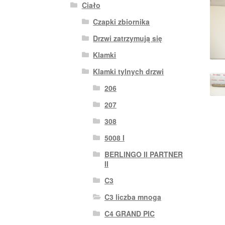
Ciało
Czapki zbiornika
Drzwi zatrzymują się
Klamki
Klamki tylnych drzwi
206
207
308
5008 I
BERLINGO II PARTNER
II
C3
C3 liczba mnoga
C4 GRAND PIC