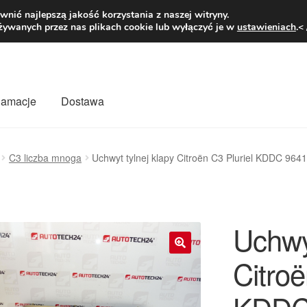
1 zł
Pn.-pt. 9
nić najlepszą jakość korzystania z naszej witryny.
żywanych przez nas plikach cookie lub wyłączyć je w
ustawieniach
.<
klamacje
Dostawa
wiat
Kontakt
Moje konto
O nas
Płatności
Polityka prywatności
C3 liczba mnoga
Uchwyt tylnej klapy Citroën C3 Pluriel KDDC 96
mówienia
Zasady i warunki
Uchwyt
Citroë
🔍