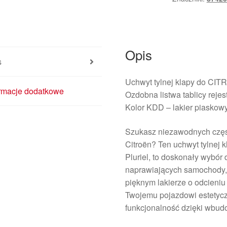
Pluriel
KDDC
9641946777
8742E9
Opis
s
Uchwyt tylnej klapy do CIT
ormacje dodatkowe
Ozdobna listwa tablicy rejes
Kolor KDD – lakier piaskow
Szukasz niezawodnych częś
Citroën? Ten uchwyt tylnej 
Pluriel, to doskonały wybó
naprawiających samochody, 
pięknym lakierze o odcieniu
Twojemu pojazdowi estetycz
funkcjonalność dzięki wbudo