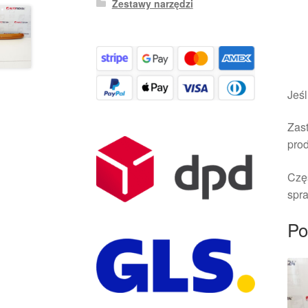
Zestawy narzędzi
Jeśl
Zast
pro
Czę
spra
Po