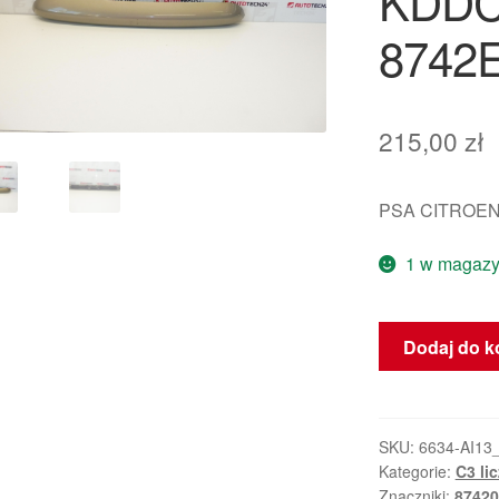
KDDC
8742
215,00
zł
PSA CITROEN
1 w magazy
ilość
Dodaj do k
Uchwyt
tylnej
klapy
Citroën
SKU:
6634-AI13
Kategorie:
C3 li
C3
Znaczniki:
87420