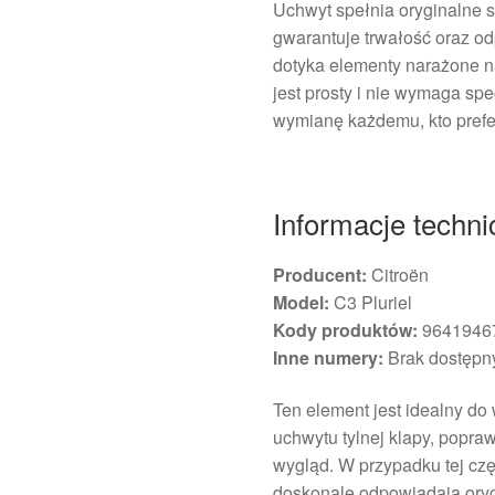
Uchwyt spełnia oryginalne s
gwarantuje trwałość oraz od
dotyka elementy narażone n
jest prosty i nie wymaga spe
wymianę każdemu, kto pref
Informacje techni
Producent:
Citroën
Model:
C3 Pluriel
Kody produktów:
9641946
Inne numery:
Brak dostępn
Ten element jest idealny d
uchwytu tylnej klapy, popra
wygląd. W przypadku tej częśc
doskonale odpowiadają oryg