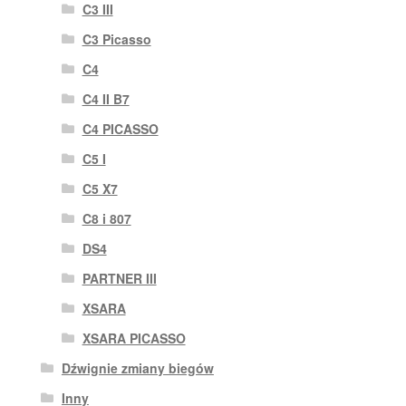
C3 III
C3 Picasso
C4
C4 II B7
C4 PICASSO
C5 I
C5 X7
C8 i 807
DS4
PARTNER III
XSARA
XSARA PICASSO
Dźwignie zmiany biegów
Inny