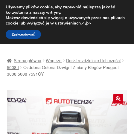
DOSTAWA od 31 zł
Używamy plików cookie, aby zapewnić najlepszą jakość
korzystania z naszej witryny.
Pn.-pt. 9:00-16:00
800 003 167
Możesz dowiedzieć się więcej o używanych przez nas plikach
cookie lub wyłączyć je w
ustawieniach
.< /p>
Przejdź
Przejdź
Menu
Zaakceptować
do
do
nawigacji
treści
Strona główna
Strona główna
Wnętrze
Deski rozdzielcze i ich części
Dostawa
5008 I
Ozdobna Osłona Dźwigni Zmiany Biegów Peugeot
3008 5008 7591CY
Dostawa na cały świat
Kontakt
🔍
Moje konto
O nas