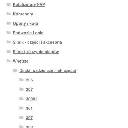
Katalizatory FAP
Kontenery
Opony i koła
Podwozie i osie
Silnik - części i akcesoria
Silniki, skrzynie biegów
Wnętrze
Deski rozdzielcze i ich części
206
207
3008 I
301
307
308