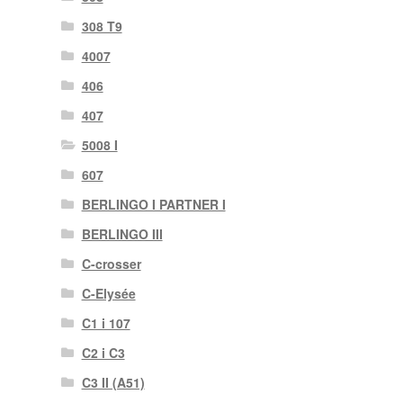
308 T9
4007
406
407
5008 I
607
BERLINGO I PARTNER I
BERLINGO III
C-crosser
C-Elysée
C1 i 107
C2 i C3
C3 II (A51)