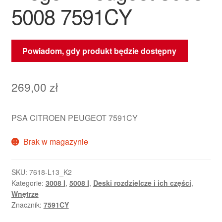
5008 7591CY
Powiadom, gdy produkt będzie dostępny
269,00
zł
PSA CITROEN PEUGEOT 7591CY
Brak w magazynie
SKU:
7618-L13_K2
Kategorie:
3008 I
,
5008 I
,
Deski rozdzielcze i ich części
,
Wnętrze
Znacznik:
7591CY