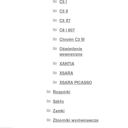
C5 I
C5 II
C5 X7
C8 i 807
Citroën C3 III
Oświetlenie
wewnętrzne
XANTIA
XSARA
XSARA PICASSO
Rozpórki
Szkło
Zamki
Zbiorniki wyrównawcze