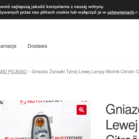
1 zł
Pn.-pt. 9
nić najlepszą jakość korzystania z naszej witryny.
żywanych przez nas plikach cookie lub wyłączyć je w
ustawieniach
.<
klamacje
Dostawa
wiat
Kontakt
Moje konto
O nas
Płatności
Polityka prywatności
AND PICASSO
Gniazdo Żarówki Tylnej Lewej Lampy Błotnik Citroë
mówienia
Zasady i warunki
Gniaz
Lewej
🔍