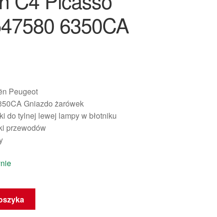
ën C4 Picasso
547580 6350CA
oën Peugeot
350CA Gniazdo żarówek
i do tylnej lewej lampy w błotniku
zki przewodów
y
nie
oszyka