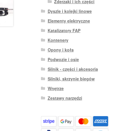
Zderzaki i ich części
Dyszle i kolejki linowe
Elementy elektryczne
Katalizatory FAP
Kontenery
Opony i koła
Podwozie i osie
Silnik - części i akcesoria
Silniki, skrzynie biegów
Wnętrze
Zestawy narzędzi