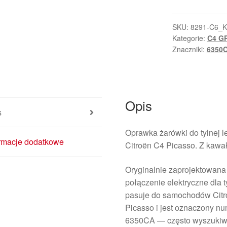
Żarówki
Tylnej
Lewej
SKU:
8291-C6_K
Kategorie:
C4 G
Lampy
Znaczniki:
6350
Błotnik
Citroën
C4
Picasso
Opis
9653547580
s
6350CA
Oprawka żarówki do tylnej 
ormacje dodatkowe
Citroën C4 Picasso. Z kawa
Oryginalnie zaprojektowana
połączenie elektryczne dla 
pasuje do samochodów Citr
Picasso i jest oznaczony n
6350CA — często wyszukiw