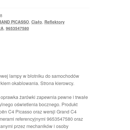
8
RAND PICASSO
,
Ciało
,
Reflektory
CA
,
9653547580
lewej lampy w błotniku do samochodów
łkiem okablowania. Strona kierowcy.
 oprawka żarówki zapewnia pewne i trwałe
tylnego oświetlenia bocznego. Produkt
oën C4 Picasso oraz wersji Grand C4
umerami referencyjnymi 9653547580 oraz
anymi przez mechaników i osoby