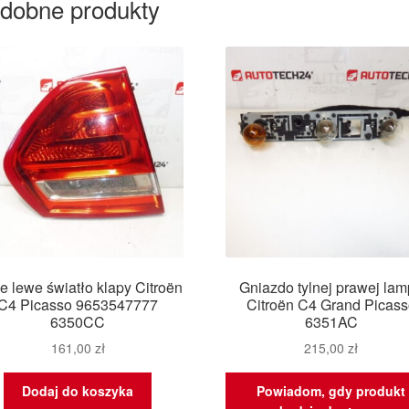
dobne produkty
e lewe światło klapy Citroën
Gniazdo tylnej prawej la
C4 Picasso 9653547777
Citroën C4 Grand Picass
6350CC
6351AC
161,00
zł
215,00
zł
Dodaj do koszyka
Powiadom, gdy produkt