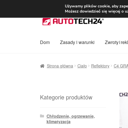
DOSTAWA od 3
Używamy plików cookie, aby zapew
Możesz dowiedzieć się więcej o u
Przejdź
Przejdź
do
do
nawigacji
treści
Dom
Zasady i warunki
Zwroty i re
Strona główna
Dostawa
Dostawa na cały ś
Strona główna
Ciało
Reflektory
C4 GR
Procedura reklamacyjna
Skarga
Wózek
Za
Kategorie produktów
Chłodzenie, ogrzewanie,
klimatyzacja