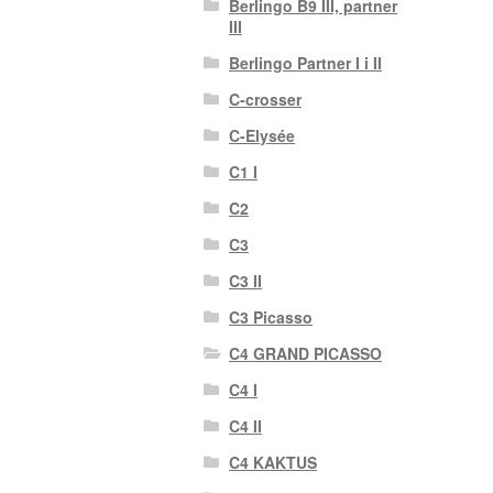
Berlingo B9 III, partner
III
Berlingo Partner I i II
C-crosser
C-Elysée
C1 I
C2
C3
C3 II
C3 Picasso
C4 GRAND PICASSO
C4 I
C4 II
C4 KAKTUS