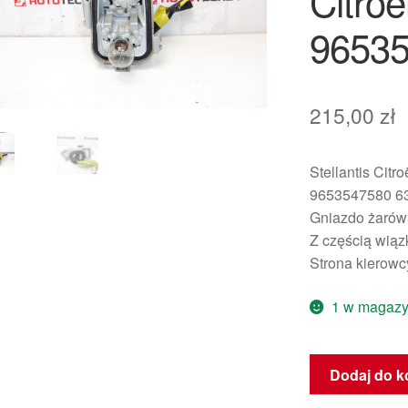
Citro
9653
215,00
zł
Stellantis Citr
9653547580 6
Gniazdo żarówk
Z częścią wią
Strona kierowc
1 w magazy
ilość
Dodaj do k
Gniazdo