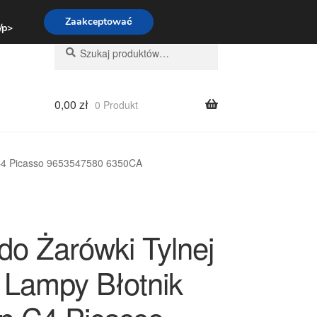
:00-16:00
800 003 167
Zaakceptować
 /p>
Szukaj:
Szukaj
0,00
zł
0 Produkt
n C4 Picasso 9653547580 6350CA
do Żarówki Tylnej
 Lampy Błotnik