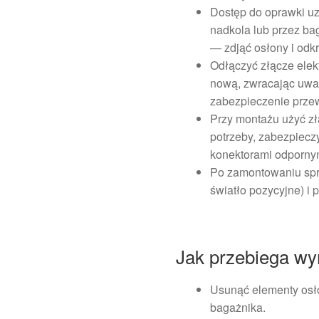
Dostęp do oprawki uz
nadkola lub przez ba
— zdjąć osłony i odk
Odłączyć złącze elek
nową, zwracając uwa
zabezpieczenie prze
Przy montażu użyć złą
potrzeby, zabezpiecz
konektorami odpornym
Po zamontowaniu spra
światło pozycyjne) 
Jak przebiega wy
Usunąć elementy osło
bagażnika.