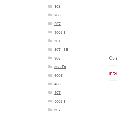
108
206
207
3008 I
301
307 I i II
Opi
308
308 T9
Inf
4007
406
407
5008 I
607