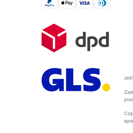
Jeśl
Zast
pro
Czę
spra