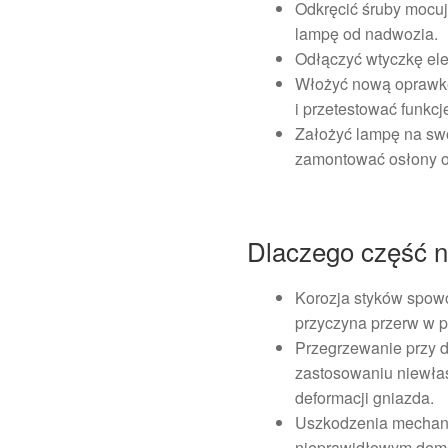
Odkręcić śruby mocuj
lampę od nadwozia.
Odłączyć wtyczkę ele
Włożyć nową oprawkę
i przetestować funkcj
Założyć lampę na swo
zamontować osłony o
Dlaczego część na
Korozja styków spow
przyczyna przerw w p
Przegrzewanie przy 
zastosowaniu niewła
deformacji gniazda.
Uszkodzenia mechanic
nieprawidłowym dem