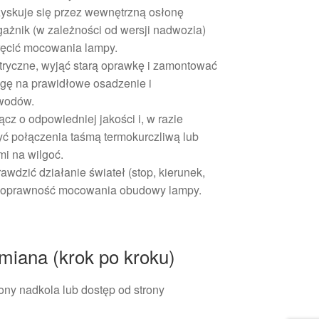
yskuje się przez wewnętrzną osłonę
gażnik (w zależności od wersji nadwozia)
ręcić mocowania lampy.
tryczne, wyjąć starą oprawkę i zamontować
gę na prawidłowe osadzenie i
wodów.
cz o odpowiedniej jakości i, w razie
yć połączenia taśmą termokurczliwą lub
i na wilgoć.
wdzić działanie świateł (stop, kierunek,
i poprawność mocowania obudowy lampy.
miana (krok po kroku)
ny nadkola lub dostęp od strony