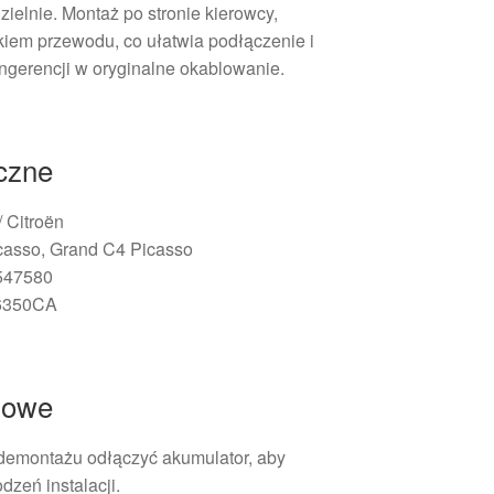
elnie. Montaż po stronie kierowcy,
kiem przewodu, co ułatwia podłączenie i
ngerencji w oryginalne okablowanie.
iczne
/ Citroën
casso, Grand C4 Picasso
547580
 6350CA
żowe
demontażu odłączyć akumulator, aby
dzeń instalacji.