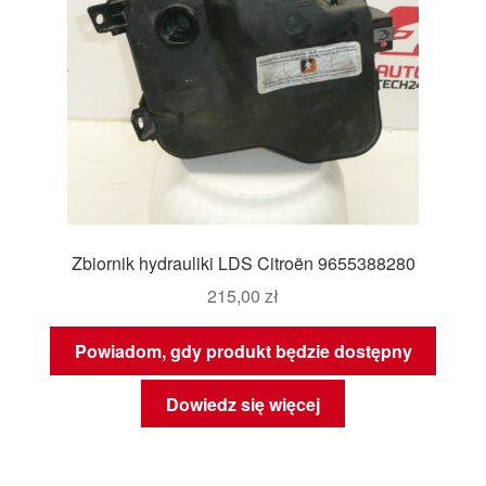
Zbiornik hydrauliki LDS Citroën 9655388280
215,00
zł
Powiadom, gdy produkt będzie dostępny
Dowiedz się więcej