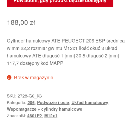
Powiadom, gdy produkt będzie dostępny
188,00
zł
Cylinder hamulcowy ATE PEUGEOT 206 ESP średnica
w mm 22,2 rozmiar gwintu M12x1 Ilość okuć 3 układ
hamulcowy ATE długość 1 [mm] 30,5 długość 2 [mm]
117,7 dostępny kod MAPP
Brak w magazynie
SKU:
2728-G6_K6
Kategorie:
206
,
Podwozie i osie
,
Układ hamulcowy
,
Wspomagacze + cylindry hamulcowe
Znaczniki:
4601P2
,
M12x1