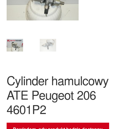
Płatności
Polityka prywatności
Procedura reklamacyjna
Skarga
Wózek
Cylinder hamulcowy
Zamówienia
ATE Peugeot 206
Zasady i warunki
4601P2