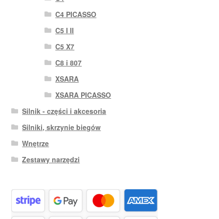
C4 PICASSO
C5 I II
C5 X7
C8 i 807
XSARA
XSARA PICASSO
Silnik - części i akcesoria
Silniki, skrzynie biegów
Wnętrze
Zestawy narzędzi