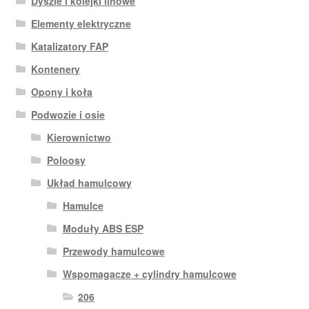
Dyszle i kolejki linowe
Elementy elektryczne
Katalizatory FAP
Kontenery
Opony i koła
Podwozie i osie
Kierownictwo
Poloosy
Układ hamulcowy
Hamulce
Moduły ABS ESP
Przewody hamulcowe
Wspomagacze + cylindry hamulcowe
206