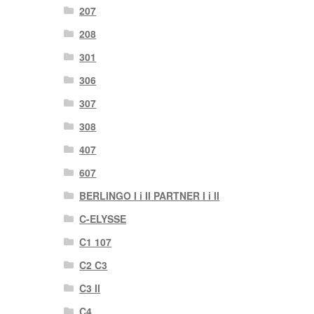
207
208
301
306
307
308
407
607
BERLINGO I i II PARTNER I i II
C-ELYSSE
C1 107
C2 C3
C3 II
C4