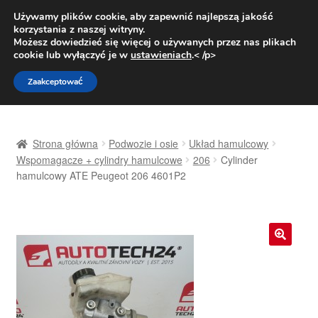
DOSTAWA od 31 zł
Używamy plików cookie, aby zapewnić najlepszą jakość
korzystania z naszej witryny.
Pn.-pt. 9:00-16:00
800 003 167
Możesz dowiedzieć się więcej o używanych przez nas plikach
cookie lub wyłączyć je w
ustawieniach
.< /p>
Przejdź
Przejdź
Menu
Zaakceptować
do
do
nawigacji
treści
Strona główna
Strona główna
Podwozie i osie
Układ hamulcowy
Dostawa
Wspomagacze + cylindry hamulcowe
206
Cylinder
hamulcowy ATE Peugeot 206 4601P2
Dostawa na cały świat
Kontakt
🔍
Moje konto
O nas