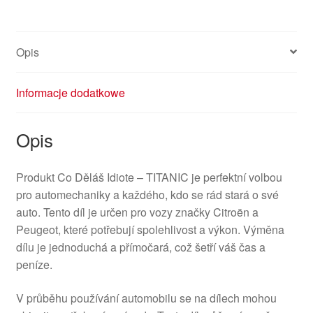
Opis
Informacje dodatkowe
Opis
Produkt Co Děláš Idiote – TITANIC je perfektní volbou
pro automechaniky a každého, kdo se rád stará o své
auto. Tento díl je určen pro vozy značky Citroën a
Peugeot, které potřebují spolehlivost a výkon. Výměna
dílu je jednoduchá a přímočará, což šetří váš čas a
peníze.
V průběhu používání automobilu se na dílech mohou