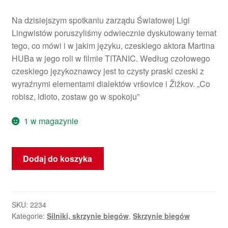
Na dzisiejszym spotkaniu zarządu Światowej Ligi
Lingwistów poruszyliśmy odwiecznie dyskutowany temat
tego, co mówi i w jakim języku, czeskiego aktora Martina
HUBa w jego roli w filmie TITANIC. Według czołowego
czeskiego językoznawcy jest to czysty praski czeski z
wyraźnymi elementami dialektów vršovice i Žižkov. „Co
robisz, idioto, zostaw go w spokoju”
1 w magazynie
ilość
Dodaj do koszyka
Co
robisz
idiote
-
SKU:
2234
Kategorie:
Silniki, skrzynie biegów
,
Skrzynie biegów
Titanic