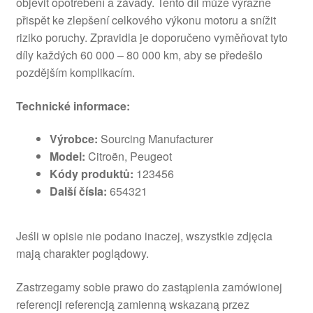
objevit opotřebení a závady. Tento díl může výrazně
přispět ke zlepšení celkového výkonu motoru a snížit
riziko poruchy. Zpravidla je doporučeno vyměňovat tyto
díly každých 60 000 – 80 000 km, aby se předešlo
pozdějším komplikacím.
Technické informace:
Výrobce:
Sourcing Manufacturer
Model:
Citroën, Peugeot
Kódy produktů:
123456
Další čísla:
654321
Jeśli w opisie nie podano inaczej, wszystkie zdjęcia
mają charakter poglądowy.
Zastrzegamy sobie prawo do zastąpienia zamówionej
referencji referencją zamienną wskazaną przez