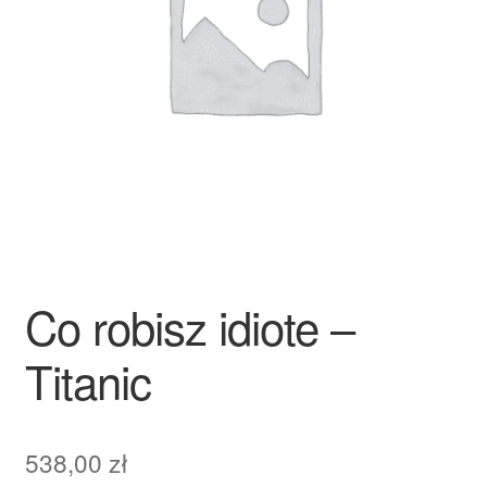
Płatności
Polityka prywatności
Procedura reklamacyjna
Skarga
Wózek
Co robisz idiote –
Zamówienia
Titanic
Zasady i warunki
538,00
zł