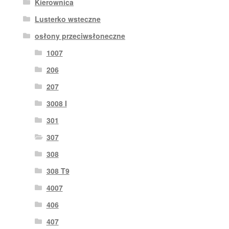
Kierownica
Lusterko wsteczne
osłony przeciwsłoneczne
1007
206
207
3008 I
301
307
308
308 T9
4007
406
407