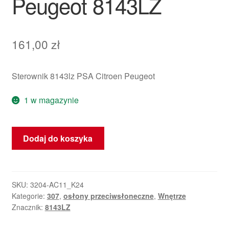
Peugeot 8143LZ
161,00
zł
Sterownik 8143lz PSA Citroen Peugeot
1 w magazynie
ilość
Dodaj do koszyka
Osłona
Przeciwsłoneczna
Kierowcy
Citroën
SKU:
3204-AC11_K24
Kategorie:
307
,
osłony przeciwsłoneczne
,
Wnętrze
Peugeot
Znacznik:
8143LZ
8143LZ