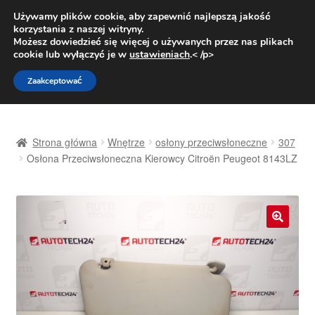
DOSTAWA od 31 zł
Używamy plików cookie, aby zapewnić najlepszą jakość
korzystania z naszej witryny.
Pn.-pt. 9:00-16:00
800 003 167
Możesz dowiedzieć się więcej o używanych przez nas plikach
cookie lub wyłączyć je w
ustawieniach
.< /p>
Przejdź
Przejdź
Menu
Zaakceptować
do
do
nawigacji
treści
Strona główna
Strona główna
Wnętrze
osłony przeciwsłoneczne
307
Dostawa
Osłona Przeciwsłoneczna Kierowcy Citroën Peugeot 8143LZ
Dostawa na cały świat
Kontakt
🔍
Moje konto
O nas