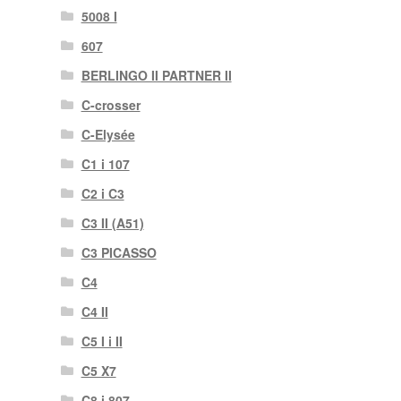
5008 I
607
BERLINGO II PARTNER II
C-crosser
C-Elysée
C1 i 107
C2 i C3
C3 II (A51)
C3 PICASSO
C4
C4 II
C5 I i II
C5 X7
C8 i 807