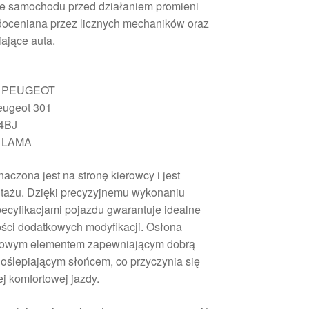
ze samochodu przed działaniem promieni
 doceniana przez licznych mechaników oraz
ające auta.
 PEUGEOT
eugeot 301
4BJ
 LAMA
aczona jest na stronę kierowcy i jest
ontażu. Dzięki precyzyjnemu wykonaniu
ecyfikacjami pojazdu gwarantuje idealne
ści dodatkowych modyfikacji. Osłona
czowym elementem zapewniającym dobrą
 oślepiającym słońcem, co przyczynia się
ej komfortowej jazdy.