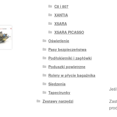
C8 i 807
XANTIA
XSARA
XSARA PICASSO
Oświetlenie
Pasy bezpieczeństwa
Podłokietniki i zagłówki
Poduszki powietrzne
Rolety w płycie bagażnika
Siedzenia
Jeśl
Tapecírunky
Zast
Zestawy narzędzi
pro