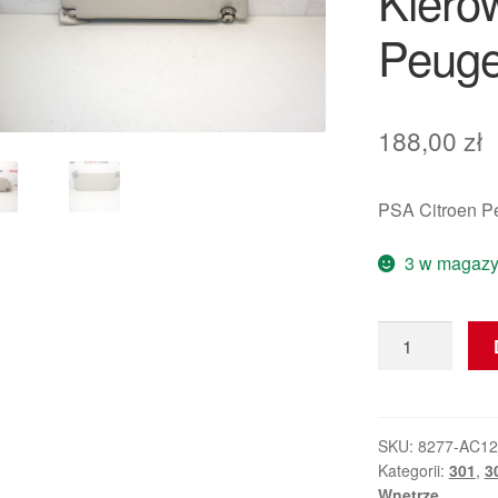
Kiero
Peuge
188,00
zł
PSA Citroen P
3 w magazy
ilość
Osłona
Przeciwsłonec
Kierowcy
Citroën
SKU:
8277-AC1
Kategorii:
301
,
30
Peugeot
Wnętrze