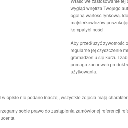
Właściwe zastosowanie tej
wygląd wnętrza Twojego auta
ogólną wartość rynkową. Id
majsterkowiczów poszukując
kompatybilności.
Aby przedłużyć żywotność o
regularne jej czyszczenie m
gromadzeniu się kurzu i zab
pomaga zachować produkt w
użytkowania.
i w opisie nie podano inaczej, wszystkie zdjęcia mają charakte
rzegamy sobie prawo do zastąpienia zamówionej referencji re
ducenta.