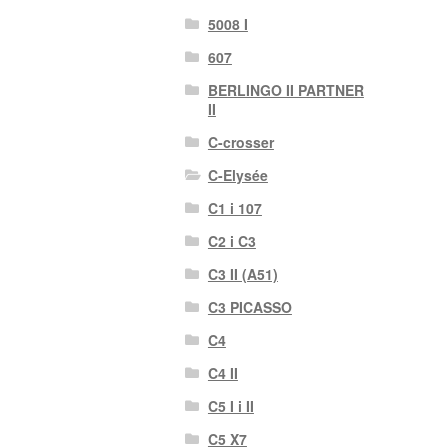
5008 I
607
BERLINGO II PARTNER
II
C-crosser
C-Elysée
C1 i 107
C2 i C3
C3 II (A51)
C3 PICASSO
C4
C4 II
C5 I i II
C5 X7