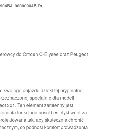
0904BJ
,
98000904BJ's
erowcy do Citroën C-Elysée oraz Peugeot
 swojego pojazdu dzięki tej oryginalnej
rzeznaczonej specjalnie dla modeli
eot 301. Ten element zamienny jest
cenia funkcjonalności i estetyki wnętrza
rojektowana tak, aby skutecznie chronić
necznym, co podnosi komfort prowadzenia