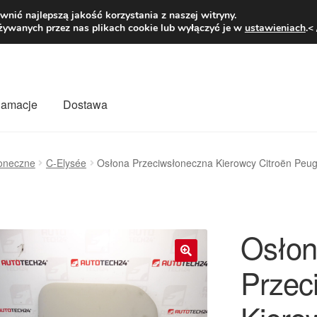
1 zł
Pn.-pt. 9
nić najlepszą jakość korzystania z naszej witryny.
żywanych przez nas plikach cookie lub wyłączyć je w
ustawieniach
.<
klamacje
Dostawa
wiat
Kontakt
Moje konto
O nas
Płatności
Polityka prywatności
łoneczne
C-Elysée
Osłona Przeciwsłoneczna Kierowcy Citroën Peu
mówienia
Zasady i warunki
Osłon
Przec
🔍