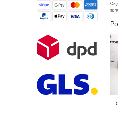
Czę
spra
Po
O