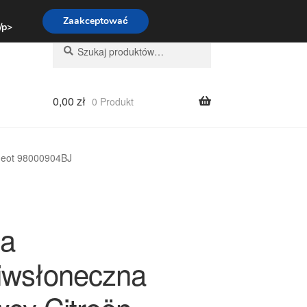
:00-16:00
800 003 167
Zaakceptować
 /p>
Szukaj:
Szukaj
0,00
zł
0 Produkt
geot 98000904BJ
a
iwsłoneczna