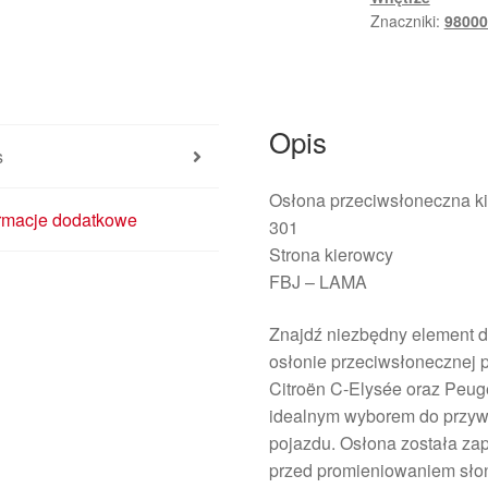
98000904BJ
Znaczniki:
9800
Opis
s
Osłona przeciwsłoneczna ki
ormacje dodatkowe
301
Strona kierowcy
FBJ – LAMA
Znajdź niezbędny element do
osłonie przeciwsłonecznej p
Citroën C-Elysée oraz Peug
idealnym wyborem do przywró
pojazdu. Osłona została zap
przed promieniowaniem sło