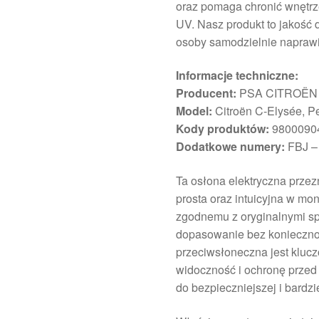
oraz pomaga chronić wnętr
UV. Nasz produkt to jakość
osoby samodzielnie naprawi
Informacje techniczne:
Producent:
PSA CITROËN
Model:
Citroën C-Elysée, P
Kody produktów:
9800090
Dodatkowe numery:
FBJ –
Ta osłona elektryczna przezn
prosta oraz intuicyjna w m
zgodnemu z oryginalnymi sp
dopasowanie bez konieczno
przeciwsłoneczna jest klu
widoczność i ochronę przed
do bezpieczniejszej i bardzi