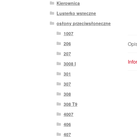
Kierownica
Lusterko wsteczne
osłony przeciwsłoneczne
1007
206
Opi
207
Inf
3008 I
301
307
308
308 T9
4007
406
407