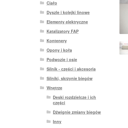
Ciało
Dyszle i kolejki linowe
Elementy elektryczne
Katalizatory FAP
Kontenery
Opony i koła
Podwozie i osie
Silnik - części i akcesoria
Silniki, skrzynie biegów
Wnętrze
Deski rozdzielcze i ich
części
Dźwignie zmiany biegów
Inny