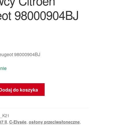
wcy Citroën
ot 98000904BJ
eugeot 98000904BJ
nie
Dodaj do koszyka
zna
2_K21
7 II
,
C-Elysée
,
osłony przeciwsłoneczne
,