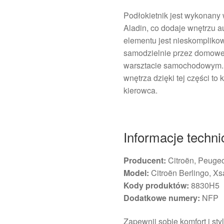
Podłokietnik jest wykonany
Aladin, co dodaje wnętrzu
elementu jest nieskomplik
samodzielnie przez domowe
warsztacie samochodowym. P
wnętrza dzięki tej części to
kierowca.
Informacje techn
Producent:
Citroën, Peuge
Model:
Citroën Berlingo, X
Kody produktów:
8830H5
Dodatkowe numery:
NFP
Zapewnij sobie komfort i st