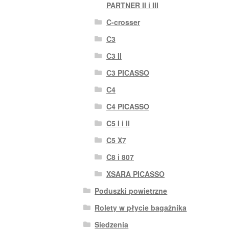
PARTNER II i III
C-crosser
C3
C3 II
C3 PICASSO
C4
C4 PICASSO
C5 I i II
C5 X7
C8 i 807
XSARA PICASSO
Poduszki powietrzne
Rolety w płycie bagażnika
Siedzenia