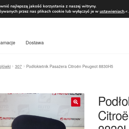
1 zł
Pn.-pt. 9
nić najlepszą jakość korzystania z naszej witryny.
żywanych przez nas plikach cookie lub wyłączyć je w
ustawieniach
.<
klamacje
Dostawa
wiat
Kontakt
Moje konto
O nas
Płatności
Polityka prywatności
agłówki
307
Podłokietnik Pasażera Citroën Peugeot 8830H5
mówienia
Zasady i warunki
Podło
Citro
🔍