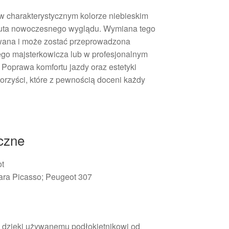
 w charakterystycznym kolorze niebieskim
 auta nowoczesnego wyglądu. Wymiana tego
owana i może zostać przeprowadzona
go majsterkowicza lub w profesjonalnym
oprawa komfortu jazdy oraz estetyki
 korzyści, które z pewnością doceni każdy
iczne
ot
sara Picasso; Peugeot 307
yl dzięki używanemu podłokietnikowi od