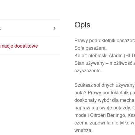
Opis
s
Prawy podłokietnik pasaż
ormacje dodatkowe
Sofa pasażera.
Kolor: niebieski Aladin (
Stan używany – możliwość 
czyszczenie.
Szukasz solidnych używan
auta? Prawy podłokietnik pa
doskonały wybór dla mechan
naprawiają swoje pojazdy. Cz
modeli Citroën Berlingo, Xs
czemu zapewnia nie tylko w
wnętrza.