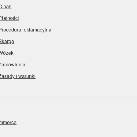
O nas
Płatności
Procedura reklamacyjna
Skarga
Wózek
Zamówienia
Zasady i warunki
ommerce
.