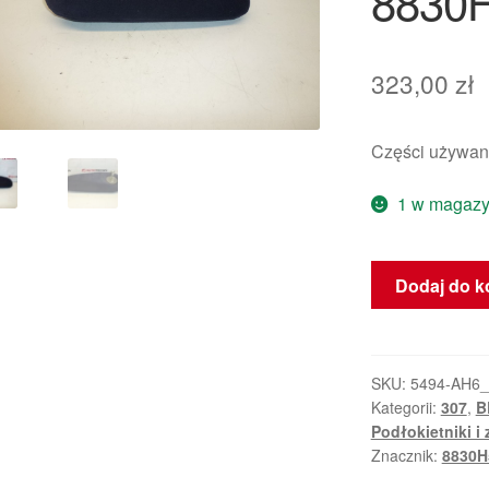
8830
323,00
zł
Części używan
1 w magazy
ilość
Dodaj do k
Podłokietnik
Pasażera
Citroën
Peugeot
SKU:
5494-AH6
Kategorii:
307
,
B
8830H5
Podłokietniki i
Znacznik:
8830H