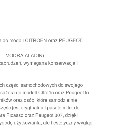
era do modeli CITROËN oraz PEUGEOT.
HLD – MODRÁ ALADIN).
zabrudzeń, wymagana konserwacja i
ych części samochodowych do swojego
sażera do modeli Citroën oraz Peugeot to
ików oraz osób, które samodzielnie
ęść jest oryginalna i pasuje m.in. do
ara Picasso oraz Peugeot 307, dzięki
ygodę użytkowania, ale i estetyczny wygląd