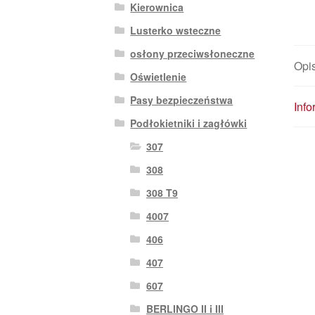
Kierownica
Lusterko wsteczne
osłony przeciwsłoneczne
Opi
Oświetlenie
Pasy bezpieczeństwa
Inf
Podłokietniki i zagłówki
307
308
308 T9
4007
406
407
607
BERLINGO II i III