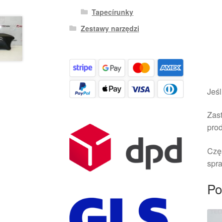
Tapecírunky
Zestawy narzędzi
Jeśl
Zast
pro
Czę
spra
Po