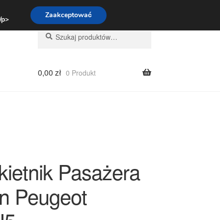
:00-16:00
800 003 167
Zaakceptować
 /p>
Szukaj:
Szukaj
0,00
zł
0 Produkt
kietnik Pasażera
ën Peugeot