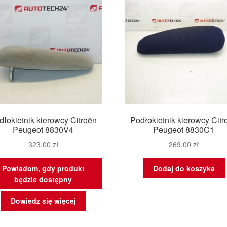
dłokietnik kierowcy Citroën
Podłokietnik kierowcy Citr
Peugeot 8830V4
Peugeot 8830C1
323,00
zł
269,00
zł
Powiadom, gdy produkt
Dodaj do koszyka
będzie dostępny
Dowiedz się więcej