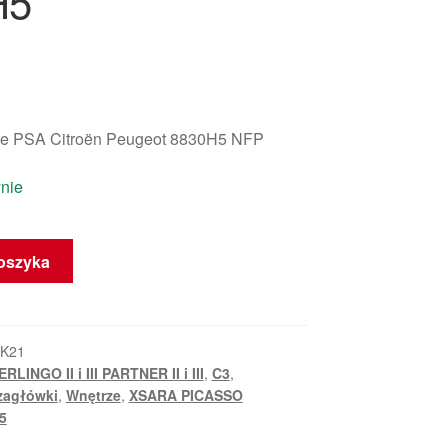
H5
e PSA Citroën Peugeot 8830H5 NFP
nie
oszyka
_K21
ERLINGO II i III PARTNER II i III
,
C3
,
 zagłówki
,
Wnętrze
,
XSARA PICASSO
5