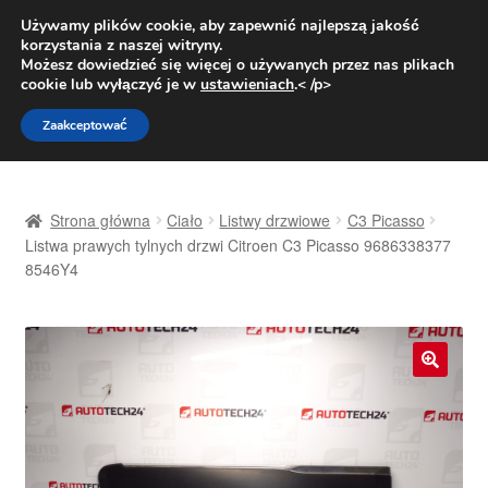
DOSTAWA od 31 zł
Używamy plików cookie, aby zapewnić najlepszą jakość
korzystania z naszej witryny.
Pn.-pt. 9:00-16:00
800 003 167
Możesz dowiedzieć się więcej o używanych przez nas plikach
cookie lub wyłączyć je w
ustawieniach
.< /p>
Przejdź
Przejdź
Menu
Zaakceptować
do
do
nawigacji
treści
Strona główna
Strona główna
Ciało
Listwy drzwiowe
C3 Picasso
Dostawa
Listwa prawych tylnych drzwi Citroen C3 Picasso 9686338377
8546Y4
Dostawa na cały świat
Kontakt
🔍
Moje konto
O nas