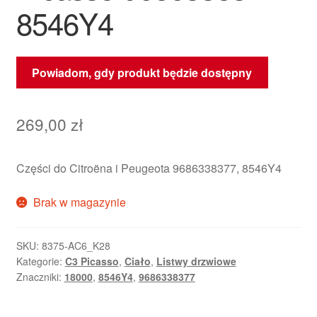
8546Y4
Powiadom, gdy produkt będzie dostępny
269,00
zł
Części do Citroëna i Peugeota 9686338377, 8546Y4
Brak w magazynie
SKU:
8375-AC6_K28
Kategorie:
C3 Picasso
,
Ciało
,
Listwy drzwiowe
Znaczniki:
18000
,
8546Y4
,
9686338377