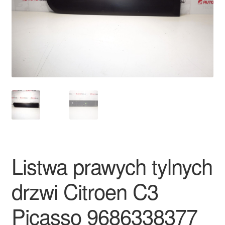
Płatności
Polityka prywatności
Procedura reklamacyjna
Skarga
Wózek
Zamówienia
Listwa prawych tylnych
Zasady i warunki
drzwi Citroen C3
Picasso 9686338377