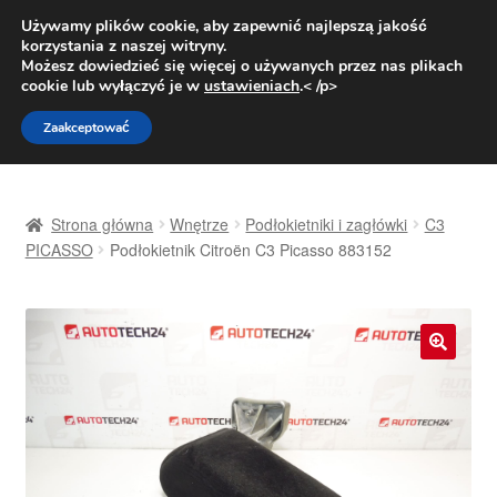
DOSTAWA od 31 zł
Używamy plików cookie, aby zapewnić najlepszą jakość
korzystania z naszej witryny.
Pn.-pt. 9:00-16:00
800 003 167
Możesz dowiedzieć się więcej o używanych przez nas plikach
cookie lub wyłączyć je w
ustawieniach
.< /p>
Przejdź
Przejdź
Menu
Zaakceptować
do
do
nawigacji
treści
Strona główna
Strona główna
Wnętrze
Podłokietniki i zagłówki
C3
Dostawa
PICASSO
Podłokietnik Citroën C3 Picasso 883152
Dostawa na cały świat
Kontakt
🔍
Moje konto
O nas