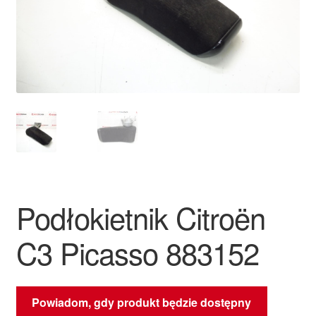
Płatności
Polityka prywatności
Procedura reklamacyjna
Skarga
Wózek
Podłokietnik Citroën
Zamówienia
C3 Picasso 883152
Zasady i warunki
Powiadom, gdy produkt będzie dostępny