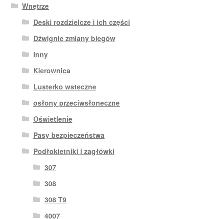
Wnętrze
Deski rozdzielcze i ich części
Dźwignie zmiany biegów
Inny
Kierownica
Lusterko wsteczne
osłony przeciwsłoneczne
Oświetlenie
Pasy bezpieczeństwa
Podłokietniki i zagłówki
307
308
308 T9
4007