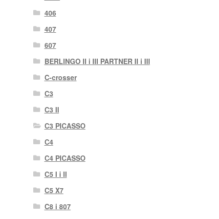
406
407
607
BERLINGO II i III PARTNER II i III
C-crosser
C3
C3 II
C3 PICASSO
C4
C4 PICASSO
C5 I i II
C5 X7
C8 i 807