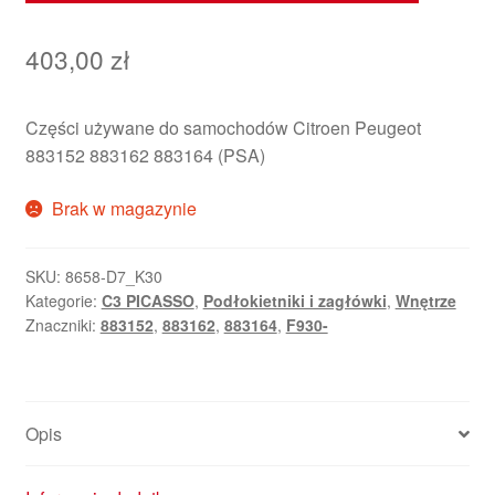
403,00
zł
Części używane do samochodów Citroen Peugeot
883152 883162 883164 (PSA)
Brak w magazynie
SKU:
8658-D7_K30
Kategorie:
C3 PICASSO
,
Podłokietniki i zagłówki
,
Wnętrze
Znaczniki:
883152
,
883162
,
883164
,
F930-
Opis