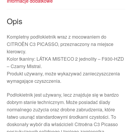
Informacje dodatkowe
Opis
Kompletny podłokietnik wraz z mocowaniem do
CITROËN C3 PICASSO, przeznaczony na miejsce
kierowcy.
Kolor tkaniny: LÁTKA MISTECO 2 jednolity – F930-HZD
– Czarny Mistral.
Produkt używany, może wykazywać zanieczyszczenia
wymagające czyszczenia.
Podłokietnik jest używany, lecz znajduje się w bardzo
dobrym stanie technicznym. Może posiadać ślady
normalnego zużycia oraz drobne zabrudzenia, które
łatwo usunąć standardowymi środkami czystości. To
doskonały wybór dla właścicieli Citroëna C3 Picasso
poszukujących solidnego i taniego zamiennika.