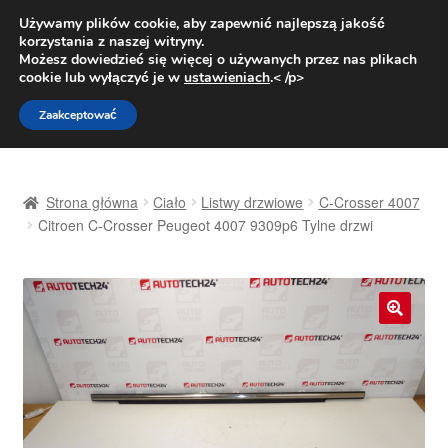
DOSTAWA od 31 zł
Używamy plików cookie, aby zapewnić najlepszą jakość
korzystania z naszej witryny.
Pn.-pt. 9:00-16:00
800 003 167
Możesz dowiedzieć się więcej o używanych przez nas plikach
cookie lub wyłączyć je w
ustawieniach
.< /p>
Przejdź
Przejdź
Menu
Zaakceptować
do
do
nawigacji
treści
Strona główna
Strona główna
Ciało
Listwy drzwiowe
C-Crosser 4007
Dostawa
Citroen C-Crosser Peugeot 4007 9309p6 Tylne drzwi
Dostawa na cały świat
Kontakt
🔍
Moje konto
O nas