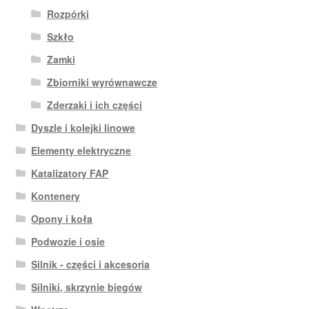
Rozpórki
Szkło
Zamki
Zbiorniki wyrównawcze
Zderzaki i ich części
Dyszle i kolejki linowe
Elementy elektryczne
Katalizatory FAP
Kontenery
Opony i koła
Podwozie i osie
Silnik - części i akcesoria
Silniki, skrzynie biegów