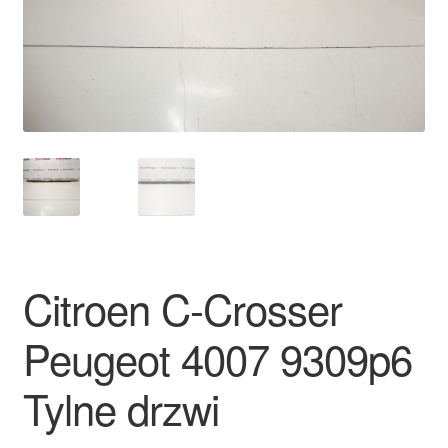
Płatności
Polityka prywatności
Procedura reklamacyjna
Skarga
Wózek
Citroen C-Crosser
Zamówienia
Peugeot 4007 9309p6
Zasady i warunki
Tylne drzwi