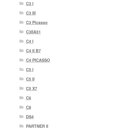
C3 I
C3 III
C3 Picasso
C3IIA51
C4 I
C4 II B7
C4 PICASSO
C5 I
C5 II
C5 X7
C6
C8
DS4
PARTNER II