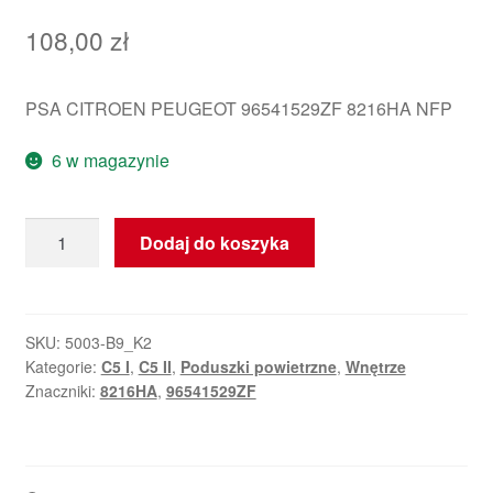
108,00
zł
PSA CITROEN PEUGEOT 96541529ZF 8216HA NFP
6 w magazynie
ilość
Dodaj do koszyka
Airbag
boczny
Citroën
C5
SKU:
5003-B9_K2
Kategorie:
C5 I
,
C5 II
,
Poduszki powietrzne
,
Wnętrze
I
Znaczniki:
8216HA
,
96541529ZF
i
II
96541529ZF
8216HA