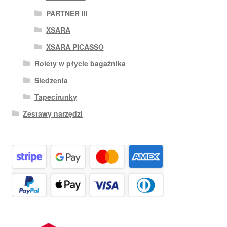
PARTNER III
XSARA
XSARA PICASSO
Rolety w płycie bagażnika
Siedzenia
Tapecírunky
Zestawy narzędzi