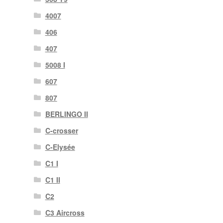
4007
406
407
5008 I
607
807
BERLINGO II
C-crosser
C-Elysée
C1 I
C1 II
C2
C3 Aircross