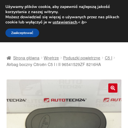
DOSTAWA od 31 zł
Używamy plików cookie, aby zapewnić najlepszą jakość
korzystania z naszej witryny.
Pn.-pt. 9:00-16:00
800 003 167
Możesz dowiedzieć się więcej o używanych przez nas plikach
cookie lub wyłączyć je w
ustawieniach
.< /p>
Przejdź
Przejdź
Menu
Zaakceptować
do
do
nawigacji
treści
Strona główna
Strona główna
Wnętrze
Poduszki powietrzne
C5 I
Dostawa
Airbag boczny Citroën C5 I i II 96541529ZF 8216HA
Dostawa na cały świat
Kontakt
🔍
Moje konto
O nas