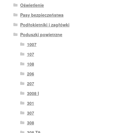
Oświetlenie
Pasy bezpieczeństwa
Podłokietniki i zagłówki
Poduszki powietrzne
1007
107
108
206
207
3008 I
301
307
308
308 T9