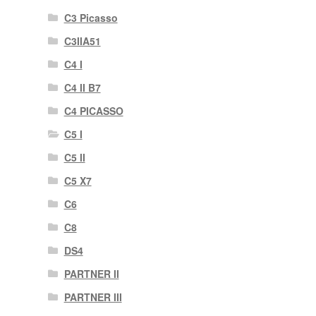
C3 Picasso
C3IIA51
C4 I
C4 II B7
C4 PICASSO
C5 I
C5 II
C5 X7
C6
C8
DS4
PARTNER II
PARTNER III