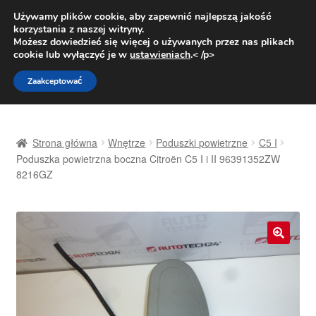
DOSTAWA od 31 zł
Używamy plików cookie, aby zapewnić najlepszą jakość
korzystania z naszej witryny.
Pn.-pt. 9:00-16:00
800 003 167
Możesz dowiedzieć się więcej o używanych przez nas plikach
cookie lub wyłączyć je w
ustawieniach
.< /p>
Przejdź
Przejdź
Menu
Zaakceptować
do
do
nawigacji
treści
Strona główna
Strona główna
Wnętrze
Poduszki powietrzne
C5 I
Dostawa
Poduszka powietrzna boczna Citroën C5 I i II 96391352ZW
8216GZ
Dostawa na cały świat
Kontakt
🔍
Moje konto
O nas