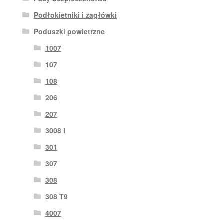
Podłokietniki i zagłówki
Poduszki powietrzne
1007
107
108
206
207
3008 I
301
307
308
308 T9
4007