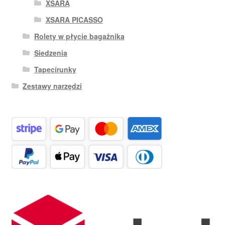
XSARA
XSARA PICASSO
Rolety w płycie bagażnika
Siedzenia
Tapecírunky
Zestawy narzędzi