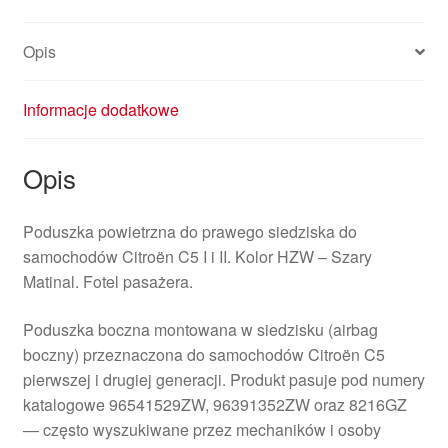
II
96391352ZW
Opis
8216GZ
Informacje dodatkowe
Opis
Poduszka powietrzna do prawego siedziska do
samochodów Citroën C5 I i II. Kolor HZW – Szary
Matinal. Fotel pasażera.
Poduszka boczna montowana w siedzisku (airbag
boczny) przeznaczona do samochodów Citroën C5
pierwszej i drugiej generacji. Produkt pasuje pod numery
katalogowe 96541529ZW, 96391352ZW oraz 8216GZ
— często wyszukiwane przez mechaników i osoby