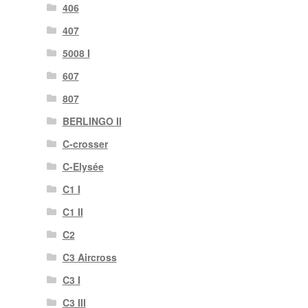
406
407
5008 I
607
807
BERLINGO II
C-crosser
C-Elysée
C1 I
C1 II
C2
C3 Aircross
C3 I
C3 III