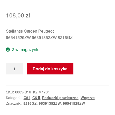
108,00
zł
Stellantis Citroën Peugeot
96541529ZW 96391352ZW 8216GZ
3 w magazynie
ilość
Dodaj do koszyka
Poduszka
powietrzna
boczna
Citroën
SKU:
6089-B16_K2 M4784
Kategorie:
C5 I
,
C5 II
,
Poduszki powietrzne
,
Wnętrze
C5
Znaczniki:
8216GZ
,
96391352ZW
,
96541529ZW
I
i