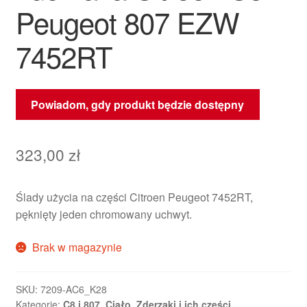
Peugeot 807 EZW
7452RT
Powiadom, gdy produkt będzie dostępny
323,00
zł
Ślady użycia na części Citroen Peugeot 7452RT,
pęknięty jeden chromowany uchwyt.
Brak w magazynie
SKU:
7209-AC6_K28
Kategorie:
C8 i 807
,
Ciało
,
Zderzaki i ich części