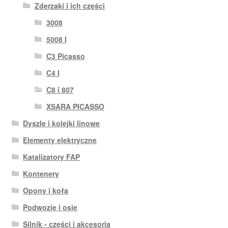
Zderzaki i ich części
3008
5008 I
C3 Picasso
C4 I
C8 i 807
XSARA PICASSO
Dyszle i kolejki linowe
Elementy elektryczne
Katalizatory FAP
Kontenery
Opony i koła
Podwozie i osie
Silnik - części i akcesoria