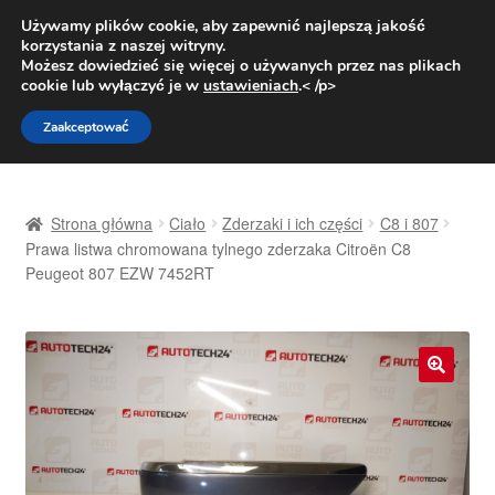
DOSTAWA od 31 zł
Używamy plików cookie, aby zapewnić najlepszą jakość
korzystania z naszej witryny.
Pn.-pt. 9:00-16:00
800 003 167
Możesz dowiedzieć się więcej o używanych przez nas plikach
cookie lub wyłączyć je w
ustawieniach
.< /p>
Przejdź
Przejdź
Menu
Zaakceptować
do
do
nawigacji
treści
Strona główna
Strona główna
Ciało
Zderzaki i ich części
C8 i 807
Dostawa
Prawa listwa chromowana tylnego zderzaka Citroën C8
Peugeot 807 EZW 7452RT
Dostawa na cały świat
Kontakt
🔍
Moje konto
O nas