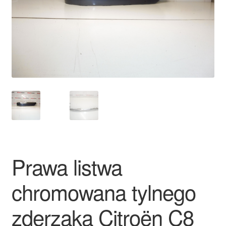
Płatności
Polityka prywatności
Procedura reklamacyjna
Skarga
Wózek
Zamówienia
Prawa listwa
Zasady i warunki
chromowana tylnego
zderzaka Citroën C8